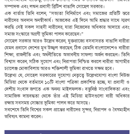
সম্পাদক এবং লন্ডন প্রবাসী ব্রিটিশ বাঙালি সোহেল সরকার।
এক বার্তায় তিনি বলেন, “সভ্যতা বিনির্মাণে এবং সমাজের প্রতিটি স্তরে
নারীদের অবদান অনস্বীকার্য। আজকের এই দিনে আমি শ্রদ্ধার সাথে স্মরণ
করছি সেই সকল সাহসী নারীদের, যারা নিজেদের অধিকার আদায়ে এবং
সমাজ সংস্কারে অগ্রণী ভূমিকা পালন করেছেন।”
সোহেল সরকার আরও উল্লেখ করেন, যুক্তরাজ্যে বসবাসরত বাঙালি নারীরা
যেমন প্রবাসে দেশের মুখ উজ্জ্বল করছেন, ঠিক তেমনি বাংলাদেশেও নারীরা
শিক্ষা, রাজনীতি এবং অর্থনীতিতে অভাবনীয় সাফল্য অর্জন করছেন। তিনি
বিশ্বাস করেন, সঠিক সুযোগ এবং নিরাপত্তা নিশ্চিত করলে নারীরা আগামীর
চ্যালেঞ্জ মোকাবিলায় আরও শক্তিশালী ভূমিকা রাখতে সক্ষম হবে।
উল্লেখ্য যে, সোহেল সরকারের সুযোগ্য নেতৃত্বে উল্লেখযোগ্য বাংলা নিউজ
মিডিয়া থেকে বর্তমানে ১০টি বাংলা পত্রিকা প্রকাশিত হচ্ছে, যা প্রবাসী ও
দেশীয় সংবাদ জগতে এক অনন্য মাইলফলক। বস্তুনিষ্ঠ সাংবাদিকতা এবং
সামাজিক দায়বদ্ধতা থেকে তাঁর এই মিডিয়া হাউসগুলো নারী অধিকার
রক্ষায় সবসময় সোচ্চার ভূমিকা পালন করে আসছে।
সবশেষে তিনি বিশ্বের সকল প্রান্তের নারীদের সুন্দর, নিরাপদ ও বৈষম্যহীন
ভবিষ্যৎ কামনা করেন।