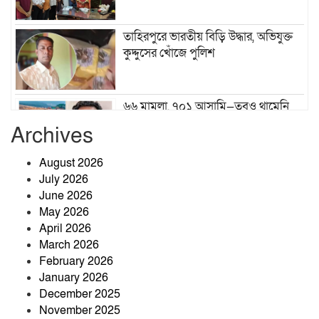
তাহিরপুরে ভারতীয় বিড়ি উদ্ধার, অভিযুক্ত
কুদ্দুসের খোঁজে পুলিশ
৬৬ মামলা, ৭০১ আসামি—তবুও থামেনি
যাদুকাটার অবৈধ বালু উত্তোলন
Archives
August 2026
খেলাপি ঋণ কমানোই বড় চ্যালেঞ্জ, ঋণ
July 2026
আদায়ে জোর দিতে হবে: গভর্নর
June 2026
May 2026
April 2026
শ্রীবরদী উপজেলা স্বাস্থ্য কমপ্লেক্সে
March 2026
হাসপাতাল ব্যবস্থাপনা কমিটির সভা
February 2026
অনুষ্ঠিত
January 2026
December 2025
জাঙ্গালহাটিতে ব্যবসায়ীর ওপর হামলার
November 2025
অভিযোগ, এলাকায় চাঞ্চল্য