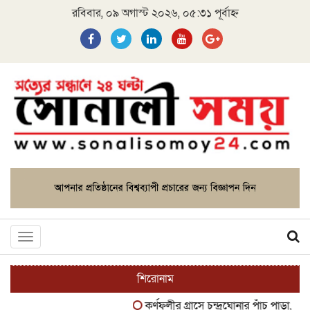
রবিবার, ০৯ অগাস্ট ২০২৬, ০৫:৩১ পূর্বাহ্ন
Toggle
navigation
শিরোনাম
কর্ণফুলীর গ্রাসে চন্দ্রঘোনার পাঁচ পাড়া, ঘর 