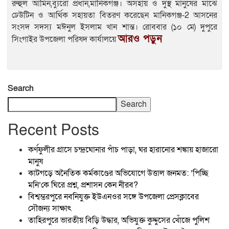
রুহুল আমিন,ব্যুরো প্রধান,মানিকগঞ্জ। অসহায় ও দুস্থ মানুষের মাঝে
ঢেউটিন ও আর্থিক সহায়তা বিতরণ করেছেন মানিকগঞ্জ-2 আসনের
সংসদ সদস্য মঈনুল ইসলাম খান শান্ত। রোববার (১০ মে) দুপুরে
আরও পড়ুন
সিংগাইর উপজেলা পরিষদ কার্যালয়ে
Search
Search
Recent Posts
কর্ণফুলীর গ্রাসে চন্দ্রঘোনার পাঁচ পাড়া, ঘর হারানোর শঙ্কায় হাজারো
মানুষ
কাটগড়ে অনৈতিক কর্মকাণ্ডের অভিযোগে উত্তাল জনমত: ‘পিচ্ছি
মনি’কে ঘিরে প্রশ্ন, প্রশাসন কেন নীরব?
বিশ্বম্ভরপুরে নবনিযুক্ত ইউএনওর সঙ্গে উপজেলা প্রেসক্লাবের
সৌজন্য সাক্ষাৎ
তাহিরপুরে ভারতীয় বিড়ি উদ্ধার, অভিযুক্ত কুদ্দুসের খোঁজে পুলিশ