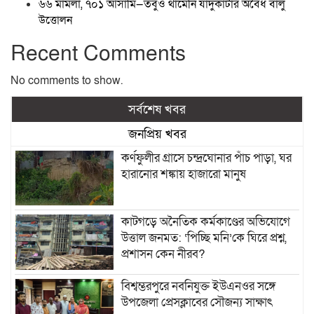
৬৬ মামলা, ৭০১ আসামি—তবুও থামেনি যাদুকাটার অবৈধ বালু
উত্তোলন
Recent Comments
No comments to show.
সর্বশেষ খবর
জনপ্রিয় খবর
কর্ণফুলীর গ্রাসে চন্দ্রঘোনার পাঁচ পাড়া, ঘর
হারানোর শঙ্কায় হাজারো মানুষ
কাটগড়ে অনৈতিক কর্মকাণ্ডের অভিযোগে
উত্তাল জনমত: ‘পিচ্ছি মনি’কে ঘিরে প্রশ্ন,
প্রশাসন কেন নীরব?
বিশ্বম্ভরপুরে নবনিযুক্ত ইউএনওর সঙ্গে
উপজেলা প্রেসক্লাবের সৌজন্য সাক্ষাৎ