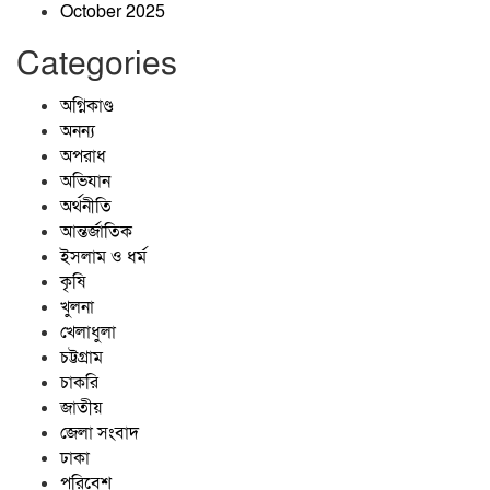
October 2025
Categories
প্রশাসনের অভিযানেও পুরোপুরি বন্ধ হয়নি
বালু উত্তোলন, বাড়ছে নদীভাঙন
অগ্নিকাণ্ড
অনন্য
অপরাধ
জীবনের বৃক্ষ
অভিযান
অর্থনীতি
আন্তর্জাতিক
ইসলাম ও ধর্ম
কৃষি
খুলনা
খেলাধুলা
চট্টগ্রাম
চাকরি
জাতীয়
জেলা সংবাদ
ঢাকা
পরিবেশ