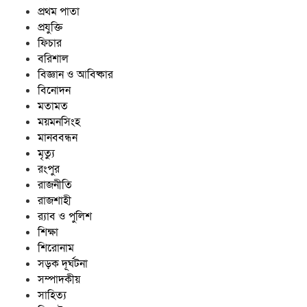
প্রথম পাতা
প্রযুক্তি
ফিচার
বরিশাল
বিজ্ঞান ও আবিষ্কার
বিনোদন
মতামত
ময়মনসিংহ
মানববন্ধন
মৃত্যু
রংপুর
রাজনীতি
রাজশাহী
র‍্যাব ও পুলিশ
শিক্ষা
শিরোনাম
সড়ক দূর্ঘটনা
সম্পাদকীয়
সাহিত্য