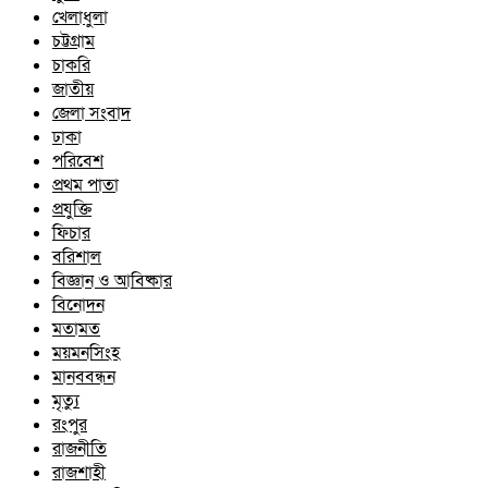
খেলাধুলা
চট্টগ্রাম
চাকরি
জাতীয়
জেলা সংবাদ
ঢাকা
পরিবেশ
প্রথম পাতা
প্রযুক্তি
ফিচার
বরিশাল
বিজ্ঞান ও আবিষ্কার
বিনোদন
মতামত
ময়মনসিংহ
মানববন্ধন
মৃত্যু
রংপুর
রাজনীতি
রাজশাহী