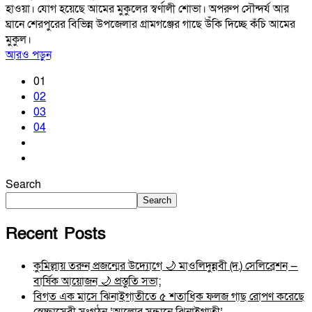
হাওয়া। যোগ হয়েছে আমের মুকুলের স্বর্ণালী শোভা। অপরুপ সৌন্দর্য আর
ঘ্রানে শেরপুরের বিভিন্ন উপজেলার গ্রামগঞ্জের গাছে উঁকি দিচ্ছে কঁচি আমের
মুকুল।
আরও পড়ুন
01
02
03
04
Search
Search
Recent Posts
কুমিল্লায় তরুন প্রজন্মের উদ্যোগে 🌙 মাওলিদুন্নবী (দ.) সেলিব্রেশন —
বার্ষিক আয়োজন 🌙 প্রস্তুতি সভা;
বিগত এক মাসে ঝিনাইগাতীতে ৫ শতাধিক ফলজ গাছ রোপণ করেছে
স্বেচ্ছাসেবী সংগঠন ‘আলোর সন্ধানে ঝিনাইগাতী’