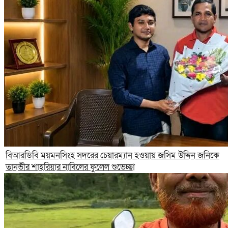
বিআরডিবি ময়মনসিংহ সদরের চেয়ারম্যান হওয়ায় জসিম উদ্দিন জনিকে
তানভীর শাহরিয়ার নাবিলের ফুলেল শুভেচ্ছা