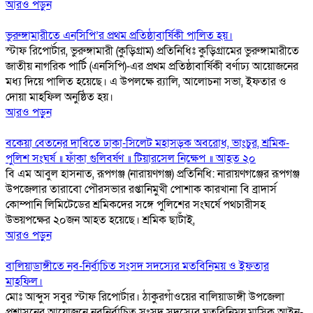
আরও পড়ুন
ভুরুঙ্গামারীতে এনসিপি’র প্রথম প্রতিষ্ঠাবার্ষিকী পালিত হয়।
স্টাফ রিপোর্টার, ভুরুঙ্গামারী (কুড়িগ্রাম) প্রতিনিধিঃ কুড়িগ্রামের ভুরুঙ্গামারীতে
জাতীয় নাগরিক পার্টি (এনসিপি)-এর প্রথম প্রতিষ্ঠাবার্ষিকী বর্ণাঢ্য আয়োজনের
মধ্য দিয়ে পালিত হয়েছে। এ উপলক্ষে র‍্যালি, আলোচনা সভা, ইফতার ও
দোয়া মাহফিল অনুষ্ঠিত হয়।
আরও পড়ুন
বকেয়া বেতনের দাবিতে ঢাকা-সিলেট মহাসড়ক অবরোধ, ভাংচুর, শ্রমিক-
পুলিশ সংঘর্ষ ॥ ফাঁকা গুলিবর্ষণ ॥ টিয়ারসেল নিক্ষেপ ॥ আহত ২০
বি এম আবুল হাসনাত, রূপগঞ্জ (নারায়ণগঞ্জ) প্রতিনিধি: নারায়ণগঞ্জের রূপগঞ্জ
উপজেলার তারাবো পৌরসভার রপ্তানিমুখী পোশাক কারখানা বি ব্রাদার্স
কোম্পানি লিমিটেডের শ্রমিকদের সঙ্গে পুলিশের সংঘর্ষে পথচারীসহ
উভয়পক্ষের ২০জন আহত হয়েছে। শ্রমিক ছাটাঁই,
আরও পড়ুন
বালিয়াডাঙ্গীতে নব-নির্বাচিত সংসদ সদস্যের মতবিনিময় ও ইফতার
মাহফিল।
মোঃ আব্দুস সবুর স্টাফ রিপোর্টার। ঠাকুরগাঁওয়ের বালিয়াডাঙ্গী উপজেলা
প্রশাসনের আয়োজনে নবনির্বাচিত সংসদ সদস্যের মতবিনিময়,মাসিক আইন-