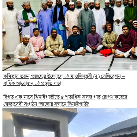
কুমিল্লায় তরুন প্রজন্মের উদ্যোগে 🌙 মাওলিদুন্নবী (দ.) সেলিব্রেশন —
বার্ষিক আয়োজন 🌙 প্রস্তুতি সভা;
বিগত এক মাসে ঝিনাইগাতীতে ৫ শতাধিক ফলজ গাছ রোপণ করেছে
স্বেচ্ছাসেবী সংগঠন ‘আলোর সন্ধানে ঝিনাইগাতী’