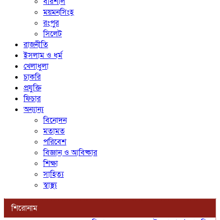
বরিশাল
ময়মনসিংহ
রংপুর
সিলেট
রাজনীতি
ইসলাম ও ধর্ম
খেলাধুলা
চাকরি
প্রযুক্তি
ফিচার
অন্যান্য
বিনোদন
মতামত
পরিবেশ
বিজ্ঞান ও আবিষ্কার
শিক্ষা
সাহিত্য
স্বাস্থ্য
শিরোনাম