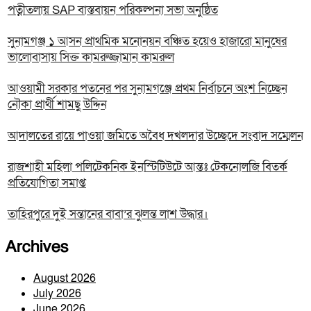
পত্নীতলায় SAP বাস্তবায়ন পরিকল্পনা সভা অনুষ্ঠিত
সুনামগঞ্জ ১ আসন প্রাথমিক মনোনয়ন বঞ্চিত হয়েও হাজারো মানুষের
ভালোবাসায় সিক্ত কামরুজ্জামান কামরুল
‎আওয়ামী সরকার পতনের পর সুনামগঞ্জে প্রথম নির্বাচনে অংশ নিচ্ছেন
নৌকা প্রার্থী শামছু উদ্দিন
আদালতের রায়ে পাওয়া জমিতে অবৈধ দখলদার উচ্ছেদে সংবাদ সম্মেলন
রাজশাহী মহিলা পলিটেকনিক ইনস্টিটিউটে আন্তঃ টেকনোলজি বিতর্ক
প্রতিযোগিতা সমাপ্ত
তাহিরপুরে দুই সন্তানের বাবা’র ঝুলন্ত লাশ উদ্ধার।
Archives
August 2026
July 2026
June 2026