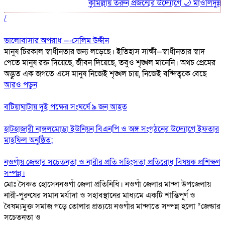
কুমিল্লায় তরুন প্রজন্মের উদ্যোগে 🌙 মাওলিদুন্নবী (দ.) স
/
ভালোবাসার অপরাধ —-সেলিম উদ্দীন
মানুষ চিরকাল স্বাধীনতার জন্য লড়েছে। ইতিহাস সাক্ষী—স্বাধীনতার স্বাদ
পেতে মানুষ রক্ত দিয়েছে, জীবন দিয়েছে, তবুও শৃঙ্খল মানেনি। অথচ প্রেমের
অদ্ভুত এক জগতে এসে মানুষ নিজেই শৃঙ্খল চায়, নিজেই বন্দিত্বকে বেছে
আরও পড়ুন
বটিয়াঘাটায় দুই পক্ষের সংঘর্ষে ৯ জন আহত
হাটহাজারী নাঙ্গলমোড়া ইউনিয়ন বিএনপি ও অঙ্গ সংগঠনের উদ্যোগে ইফতার
মাহফিল অনুষ্ঠিত;
নওগাঁয় জেন্ডার সচেতনতা ও নারীর প্রতি সহিংসতা প্রতিরোধ বিষয়ক প্রশিক্ষণ
সম্পন্ন।
মোঃ সৈকত হোসেননওগাঁ জেলা প্রতিনিধি। নওগাঁ জেলার মান্দা উপজেলায়
নারী-পুরুষের সমান মর্যাদা ও সহাবস্থানের মাধ্যমে একটি শান্তিপূর্ণ ও
বৈষম্যমুক্ত সমাজ গড়ে তোলার প্রত্যয়ে নওগাঁর মান্দাতে সম্পন্ন হলো “জেন্ডার
সচেতনতা ও