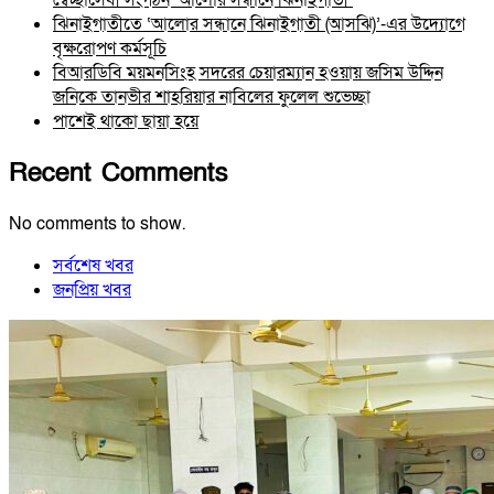
ঝিনাইগাতীতে ‘আলোর সন্ধানে ঝিনাইগাতী (আসঝি)’-এর উদ্যোগে
বৃক্ষরোপণ কর্মসূচি
বিআরডিবি ময়মনসিংহ সদরের চেয়ারম্যান হওয়ায় জসিম উদ্দিন
জনিকে তানভীর শাহরিয়ার নাবিলের ফুলেল শুভেচ্ছা
পাশেই থাকো ছায়া হয়ে
Recent Comments
No comments to show.
সর্বশেষ খবর
জনপ্রিয় খবর