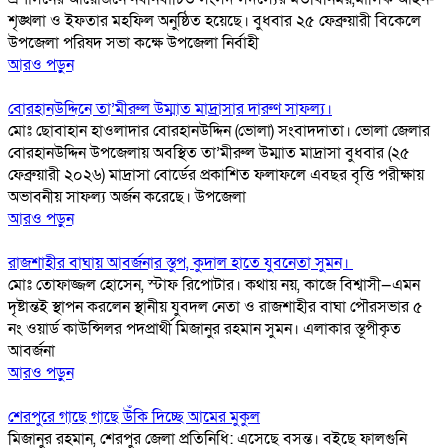
শৃঙ্খলা ও ইফতার মহফিল অনুষ্ঠিত হয়েছে। বুধবার ২৫ ফেব্রুয়ারী বিকেলে
উপজেলা পরিষদ সভা কক্ষে উপজেলা নির্বাহী
আরও পড়ুন
বোরহানউদ্দিনে তা’মীরুল উম্মাত মাদ্রাসার দারুণ সাফল্য।
মোঃ ছোবাহান হাওলাদার বোরহানউদ্দিন (ভোলা) সংবাদদাতা। ভোলা জেলার
বোরহানউদ্দিন উপজেলায় অবস্থিত তা’মীরুল উম্মাত মাদ্রাসা বুধবার (২৫
ফেব্রুয়ারী ২০২৬) মাদ্রাসা বোর্ডের প্রকাশিত ফলাফলে এবছর বৃত্তি পরীক্ষায়
অভাবনীয় সাফল্য অর্জন করেছে। উপজেলা
আরও পড়ুন
রাজশাহীর বাঘায় আবর্জনার স্তুপ, কুদাল হাতে যুবনেতা সুমন।
মোঃ তোফাজ্জল হোসেন, স্টাফ রিপোটার। কথায় নয়, কাজে বিশ্বাসী—এমন
দৃষ্টান্তই স্থাপন করলেন স্থানীয় যুবদল নেতা ও রাজশাহীর বাঘা পৌরসভার ৫
নং ওয়ার্ড কাউন্সিলর পদপ্রার্থী মিজানুর রহমান সুমন। এলাকার স্তূপীকৃত
আবর্জনা
আরও পড়ুন
শেরপুরে গাছে গাছে উঁকি দিচ্ছে আমের মুকুল
মিজানুর রহমান, শেরপুর জেলা প্রতিনিধি: এসেছে বসন্ত। বইছে ফালগুনি