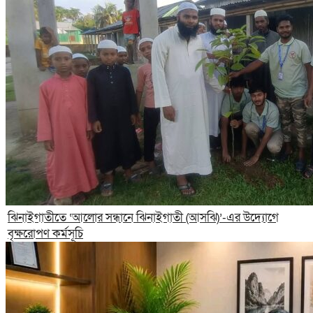
ঝিনাইগাতীতে ‘আলোর সন্ধানে ঝিনাইগাতী (আসঝি)’-এর উদ্যোগে
বৃক্ষরোপণ কর্মসূচি