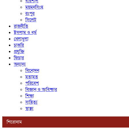
বরিশাল
ময়মনসিংহ
রংপুর
সিলেট
রাজনীতি
ইসলাম ও ধর্ম
খেলাধুলা
চাকরি
প্রযুক্তি
ফিচার
অন্যান্য
বিনোদন
মতামত
পরিবেশ
বিজ্ঞান ও আবিষ্কার
শিক্ষা
সাহিত্য
স্বাস্থ্য
শিরোনাম