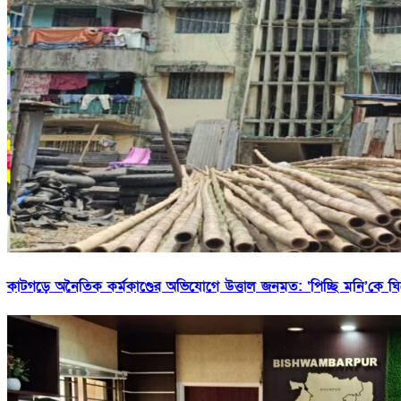
কাটগড়ে অনৈতিক কর্মকাণ্ডের অভিযোগে উত্তাল জনমত: ‘পিচ্ছি মনি’কে ঘিরে