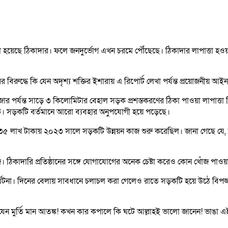
াত্তা হয়েছে ঠিকাদার। ফলে জনদুর্ভোগ এখন চরমে পৌঁছেছে। ঠিকাদার লাপাত্তা হ
ুদ্ধে কি যেন অদৃশ্য শক্তির ইশারায় এ রিপোর্ট লেখা পর্যন্ত প্রয়োজনীয় আইনগত ব
ার পর্যন্ত সাড়ে ৩ কিলোমিটার বেহাল সড়ক প্রশস্তকরণের ঠিকা পাওয়া লাপাত্তা 
নক। সড়কটি বর্তমানে আরো ব্যবহার অনুপযোগী হয়ে পড়েছে।
ন ৫ কোটি ৩৫ লাখ টাকায় ২০২৩ সালে সড়কটি উন্নয়ন কাজ শুরু করেছিল। জানা গেছে য
। ঠিকাদারি প্রতিষ্ঠানের সঙ্গে যোগাযোগের অনেক চেষ্টা করেও কোন খোঁজ পাওয়া
র্ঘটনা। দিনের বেলায় সাবধানে চলাচল করা গেলেও রাতে সড়কটি হয়ে উঠে বিপজ্জনক
েন মুর্তি মান আতঙ্ক! কখন কার কপালে কি ঘটে আল্লাহই ভালো জানেন! ভাঙা এই স