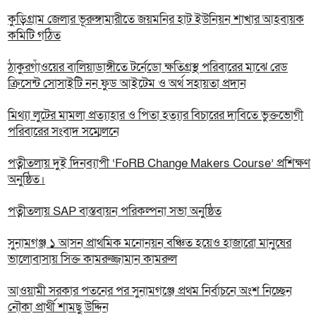
কুড়িগ্রাম জেলার ভূরুঙ্গামারীতে জয়মনির হাট ইউনিয়ন শাখার আহবায়ক
কমিটি গঠিত
ঠাকুরগাঁওয়ের বালিয়াডাঙ্গীতে টর্নেডো ক্ষতিগ্রস্থ পরিবারের মাঝে রেড
ক্রিসেন্ট সোসাইটি নন ফুড আইটেম ও অর্থ সহায়তা প্রদান
‎মিথ্যা লুটের মামলা প্রত্যাহার ও পিতা হত্যার বিচারের দাবিতে ভুক্তভোগী
পরিবারের সংবাদ সম্মেলনে
পত্নীতলায় দুই দিনব্যাপী ‘FoRB Change Makers Course’ প্রশিক্ষণ
অনুষ্ঠিত।
পত্নীতলায় SAP বাস্তবায়ন পরিকল্পনা সভা অনুষ্ঠিত
সুনামগঞ্জ ১ আসন প্রাথমিক মনোনয়ন বঞ্চিত হয়েও হাজারো মানুষের
ভালোবাসায় সিক্ত কামরুজ্জামান কামরুল
‎আওয়ামী সরকার পতনের পর সুনামগঞ্জে প্রথম নির্বাচনে অংশ নিচ্ছেন
নৌকা প্রার্থী শামছু উদ্দিন