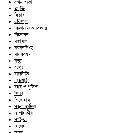
প্রথম পাতা
প্রযুক্তি
ফিচার
বরিশাল
বিজ্ঞান ও আবিষ্কার
বিনোদন
মতামত
ময়মনসিংহ
মানববন্ধন
মৃত্যু
রংপুর
রাজনীতি
রাজশাহী
র‍্যাব ও পুলিশ
শিক্ষা
শিরোনাম
সড়ক দূর্ঘটনা
সম্পাদকীয়
সাহিত্য
সিলেট
স্বাস্থ্য