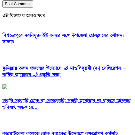
এই বিভাগের আরও খবর
বিশ্বম্ভরপুরে নবনিযুক্ত ইউএনওর সঙ্গে উপজেলা প্রেসক্লাবের সৌজন্য
সাক্ষাৎ
কুমিল্লায় তরুন প্রজন্মের উদ্যোগে 🌙 মাওলিদুন্নবী (দ.) সেলিব্রেশন —
বার্ষিক আয়োজন 🌙 প্রস্তুতি সভা;
চাকরি সরকারি হোক বা বেসরকারি: সঞ্চয়ী মনোভাব না থাকলে আপনার
ভবিষ্যৎ অন্ধকারে…
কারমাইকেল কলেজে ব্র্যাক ব্যাংকের উদ্যোগে বৃক্ষরোপণ কর্মসূচি