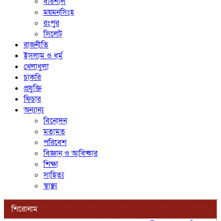
বরিশাল
ময়মনসিংহ
রংপুর
সিলেট
রাজনীতি
ইসলাম ও ধর্ম
খেলাধুলা
চাকরি
প্রযুক্তি
ফিচার
অন্যান্য
বিনোদন
মতামত
পরিবেশ
বিজ্ঞান ও আবিষ্কার
শিক্ষা
সাহিত্য
স্বাস্থ্য
শিরোনাম