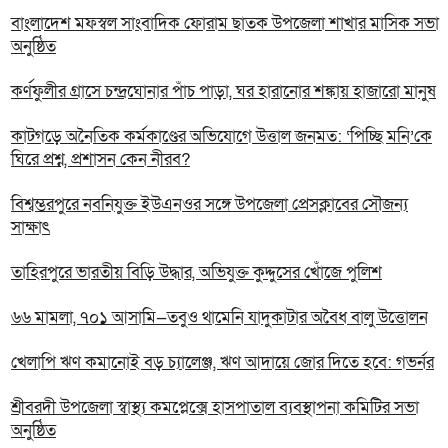
বাংলাদেশ মফস্বল সাংবাদিক ফোরাম ছাতক উপজেলা শাখার মাসিক সভা
অনুষ্ঠিত
কর্ণফুলীর গ্রাসে চন্দ্রঘোনার পাঁচ পাড়া, ঘর হারানোর শঙ্কায় হাজারো মানুষ
কাটগড়ে অনৈতিক কর্মকাণ্ডের অভিযোগে উত্তাল জনমত: ‘পিচ্ছি মনি’কে
ঘিরে প্রশ্ন, প্রশাসন কেন নীরব?
বিশ্বম্ভরপুরে নবনিযুক্ত ইউএনওর সঙ্গে উপজেলা প্রেসক্লাবের সৌজন্য
সাক্ষাৎ
তাহিরপুরে ভারতীয় বিড়ি উদ্ধার, অভিযুক্ত কুদ্দুসের খোঁজে পুলিশ
৬৬ মামলা, ৭০১ আসামি—তবুও থামেনি যাদুকাটার অবৈধ বালু উত্তোলন
খেলাপি ঋণ কমানোই বড় চ্যালেঞ্জ, ঋণ আদায়ে জোর দিতে হবে: গভর্নর
শ্রীবরদী উপজেলা স্বাস্থ্য কমপ্লেক্সে হাসপাতাল ব্যবস্থাপনা কমিটির সভা
অনুষ্ঠিত