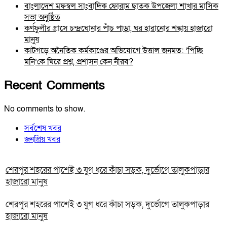
বাংলাদেশ মফস্বল সাংবাদিক ফোরাম ছাতক উপজেলা শাখার মাসিক
সভা অনুষ্ঠিত
কর্ণফুলীর গ্রাসে চন্দ্রঘোনার পাঁচ পাড়া, ঘর হারানোর শঙ্কায় হাজারো
মানুষ
কাটগড়ে অনৈতিক কর্মকাণ্ডের অভিযোগে উত্তাল জনমত: ‘পিচ্ছি
মনি’কে ঘিরে প্রশ্ন, প্রশাসন কেন নীরব?
Recent Comments
No comments to show.
সর্বশেষ খবর
জনপ্রিয় খবর
শেরপুর শহরের পাশেই ৩ যুগ ধরে কাঁচা সড়ক, দুর্ভোগে তালুকপাড়ার
হাজারো মানুষ
শেরপুর শহরের পাশেই ৩ যুগ ধরে কাঁচা সড়ক, দুর্ভোগে তালুকপাড়ার
হাজারো মানুষ