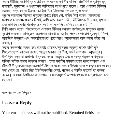
সভায় ইউনিয়নের বিভিন্ন ওয়ার্ড থেকে আগত স্থানীয় বাসিন্দা, রাজনৈতিক ব্যক্তিত্ব,
ব্যবসায়ী, যুবসমাজ ও গণ্যমান্য ব্যক্তিবর্গ অংশগ্রহণ করেন। তারা এলাকার বিভিন্ন
সমস্যা, সম্ভাবনা ও উন্নয়ন চাহিদা নিয়ে নিজেদের মতামত তুলে ধরেন।
প্রধান আলোচক হিসেবে বক্তব্য রাখতে গিয়ে মো. নাছির মিয়া বলেন, “জনগণের
মতামতকে সর্বোচ্চ গুরুত্ব দিয়েই আমি কাজ করতে চাই। ইউনিয়নের উন্নয়ন, সুশাসন
এবং নাগরিক সেবার মানোন্নয়নে সবাইকে সঙ্গে নিয়ে এগিয়ে যেতে চাই।”
তিনি আরও বলেন, “ইতোমধ্যে এলাকার বিভিন্ন উন্নয়ন কর্মকাণ্ডে সম্পৃক্ত থাকার
সুযোগ হয়েছে। ভবিষ্যতে জনগণের আস্থা ও সমর্থন পেলে যোগাযোগ ব্যবস্থা, শিক্ষা,
সামাজিক উন্নয়ন এবং অবকাঠামোগত খাতে আরও ব্যাপকভাবে কাজ করার পরিকল্পনা
রয়েছে।
সভায় সঞ্চালনায় করেন, ডাঃ মনোয়ার হোসেন,স্বাগতম বক্তব্য রাখেন হাজী বুদি
মিয়া,এছাড়াও বক্তব্য রাখেন, আব্দুল জব্বার, নুর মিয়া, আলী নেওয়াজ, আব্দুর নূর।
উপস্থিত বক্তারা এলাকার উন্নয়ন, স্বচ্ছ নেতৃত্ব এবং জনকল্যাণমূলক কার্যক্রমে
সক্রিয় ভূমিকা রাখার আহ্বান জানান। তারা স্থানীয় সমস্যাগুলোর দ্রুত সমাধান এবং
টেকসই উন্নয়নের জন্য জনপ্রতিনিধিদের আরও জবাবদিহিতার ওপর গুরুত্বারোপ করেন।
সভা শেষে মো. নাছির মিয়া ইউনিয়নবাসীর দোয়া, পরামর্শ ও সার্বিক সহযোগিতা কামনা
করেন। এ সময় উপস্থিত জনসাধারণের স্বতঃস্ফূর্ত অংশগ্রহণ সভাকে প্রাণবন্ত করে
তোলে।
আপনার মতামত লিখুন :
Leave a Reply
Your email address will not be published.
Required fields are