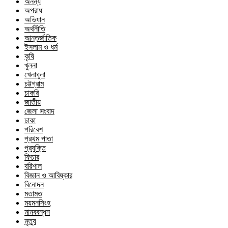
অনন্য
অপরাধ
অভিযান
অর্থনীতি
আন্তর্জাতিক
ইসলাম ও ধর্ম
কৃষি
খুলনা
খেলাধুলা
চট্টগ্রাম
চাকরি
জাতীয়
জেলা সংবাদ
ঢাকা
পরিবেশ
প্রথম পাতা
প্রযুক্তি
ফিচার
বরিশাল
বিজ্ঞান ও আবিষ্কার
বিনোদন
মতামত
ময়মনসিংহ
মানববন্ধন
মৃত্যু