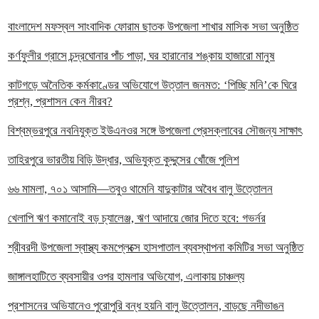
বাংলাদেশ মফস্বল সাংবাদিক ফোরাম ছাতক উপজেলা শাখার মাসিক সভা অনুষ্ঠিত
কর্ণফুলীর গ্রাসে চন্দ্রঘোনার পাঁচ পাড়া, ঘর হারানোর শঙ্কায় হাজারো মানুষ
কাটগড়ে অনৈতিক কর্মকাণ্ডের অভিযোগে উত্তাল জনমত: ‘পিচ্ছি মনি’কে ঘিরে
প্রশ্ন, প্রশাসন কেন নীরব?
বিশ্বম্ভরপুরে নবনিযুক্ত ইউএনওর সঙ্গে উপজেলা প্রেসক্লাবের সৌজন্য সাক্ষাৎ
তাহিরপুরে ভারতীয় বিড়ি উদ্ধার, অভিযুক্ত কুদ্দুসের খোঁজে পুলিশ
৬৬ মামলা, ৭০১ আসামি—তবুও থামেনি যাদুকাটার অবৈধ বালু উত্তোলন
খেলাপি ঋণ কমানোই বড় চ্যালেঞ্জ, ঋণ আদায়ে জোর দিতে হবে: গভর্নর
শ্রীবরদী উপজেলা স্বাস্থ্য কমপ্লেক্সে হাসপাতাল ব্যবস্থাপনা কমিটির সভা অনুষ্ঠিত
জাঙ্গালহাটিতে ব্যবসায়ীর ওপর হামলার অভিযোগ, এলাকায় চাঞ্চল্য
প্রশাসনের অভিযানেও পুরোপুরি বন্ধ হয়নি বালু উত্তোলন, বাড়ছে নদীভাঙন