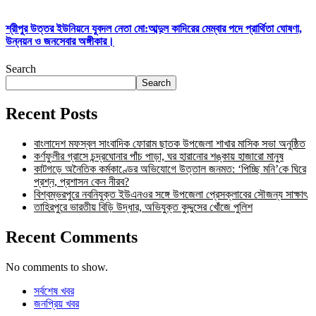
শ্রীপুর উত্তর ইউনিয়নে যুবদল নেতা মো:আব্দুল কাদিরের মেম্বার পদে প্রার্থিতা ঘোষণা,
উন্নয়ন ও জনসেবার অঙ্গীকার।
Search
Search
Recent Posts
বাংলাদেশ মফস্বল সাংবাদিক ফোরাম ছাতক উপজেলা শাখার মাসিক সভা অনুষ্ঠিত
কর্ণফুলীর গ্রাসে চন্দ্রঘোনার পাঁচ পাড়া, ঘর হারানোর শঙ্কায় হাজারো মানুষ
কাটগড়ে অনৈতিক কর্মকাণ্ডের অভিযোগে উত্তাল জনমত: ‘পিচ্ছি মনি’কে ঘিরে
প্রশ্ন, প্রশাসন কেন নীরব?
বিশ্বম্ভরপুরে নবনিযুক্ত ইউএনওর সঙ্গে উপজেলা প্রেসক্লাবের সৌজন্য সাক্ষাৎ
তাহিরপুরে ভারতীয় বিড়ি উদ্ধার, অভিযুক্ত কুদ্দুসের খোঁজে পুলিশ
Recent Comments
No comments to show.
সর্বশেষ খবর
জনপ্রিয় খবর