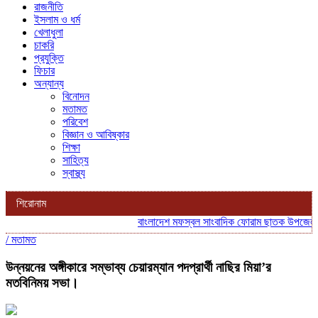
রাজনীতি
ইসলাম ও ধর্ম
খেলাধুলা
চাকরি
প্রযুক্তি
ফিচার
অন্যান্য
বিনোদন
মতামত
পরিবেশ
বিজ্ঞান ও আবিষ্কার
শিক্ষা
সাহিত্য
স্বাস্থ্য
শিরোনাম
বাংলাদেশ মফস্বল সাংবাদিক ফোরাম ছাতক উপজেলা শাখা
/
মতামত
উন্নয়নের অঙ্গীকারে সম্ভাব্য চেয়ারম্যান পদপ্রার্থী নাছির মিয়া’র
মতবিনিময় সভা।