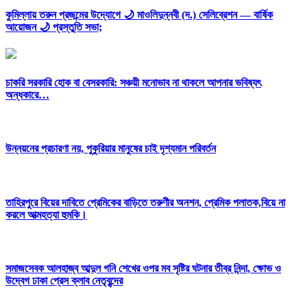
কুমিল্লায় তরুন প্রজন্মের উদ্যোগে 🌙 মাওলিদুন্নবী (দ.) সেলিব্রেশন — বার্ষিক
আয়োজন 🌙 প্রস্তুতি সভা;
চাকরি সরকারি হোক বা বেসরকারি: সঞ্চয়ী মনোভাব না থাকলে আপনার ভবিষ্যৎ
অন্ধকারে…
উন্নয়নের প্রচারণা নয়, পুকুরিয়ার মানুষের চাই দৃশ্যমান পরিবর্তন
তাহিরপুরে বিয়ের দাবিতে প্রেমিকের বাড়িতে তরুণীর অনশন, প্রেমিক পলাতক,বিয়ে না
করলে আত্মহত্যা হুমকি।
সমাজসেবক আলহাজ্ব আব্দুল গনি শেখের ওপর মব সৃষ্টির ঘটনার তীব্র নিন্দা, ক্ষোভ ও
উদ্বেগ ঢাকা প্রেস ক্লাব নেতৃবৃন্দের