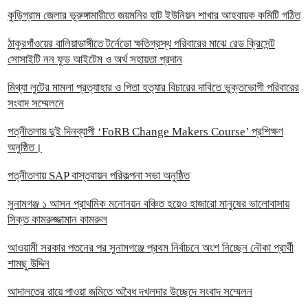
কুড়িগ্রাম জেলার ভূরুঙ্গামারীতে জয়মনির হাট ইউনিয়ন শাখার আহবায়ক কমিটি গঠিত
ঠাকুরগাঁওয়ের বালিয়াডাঙ্গীতে টর্নেডো ক্ষতিগ্রস্থ পরিবারের মাঝে রেড ক্রিসেন্ট
সোসাইটি নন ফুড আইটেম ও অর্থ সহায়তা প্রদান
‎মিথ্যা লুটের মামলা প্রত্যাহার ও পিতা হত্যার বিচারের দাবিতে ভুক্তভোগী পরিবারের
সংবাদ সম্মেলনে
পত্নীতলায় দুই দিনব্যাপী ‘FoRB Change Makers Course’ প্রশিক্ষণ
অনুষ্ঠিত।
পত্নীতলায় SAP বাস্তবায়ন পরিকল্পনা সভা অনুষ্ঠিত
সুনামগঞ্জ ১ আসন প্রাথমিক মনোনয়ন বঞ্চিত হয়েও হাজারো মানুষের ভালোবাসায়
সিক্ত কামরুজ্জামান কামরুল
‎আওয়ামী সরকার পতনের পর সুনামগঞ্জে প্রথম নির্বাচনে অংশ নিচ্ছেন নৌকা প্রার্থী
শামছু উদ্দিন
আদালতের রায়ে পাওয়া জমিতে অবৈধ দখলদার উচ্ছেদে সংবাদ সম্মেলন