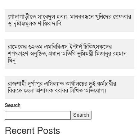
গোদাগাড়ীতে সাবেদুল হত্যা: মানববন্ধনে খুনিদের গ্রেফতার
ও দৃষ্টান্তমূলক শাস্তির দাবি
রামেকের ৬২তম এমবিবিএস ইন্টার্ন চিকিৎসকদের
শপথগ্রহণ অনুষ্ঠিত, প্রধান অতিথি ভূমিমন্ত্রী মিজানুর রহমান
মিনু
রাজশাহী দুর্গাপুর এসিল্যান্ড কার্যালয়ের দুই কর্মচারীর
বিরুদ্ধে জেলা প্রশাসক বরাবর লিখিত অভিযোগ।
Search
Search
Recent Posts