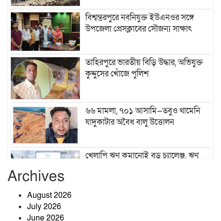
বিশ্বম্ভরপুরে নবনিযুক্ত ইউএনওর সঙ্গে
উপজেলা প্রেসক্লাবের সৌজন্য সাক্ষাৎ
তাহিরপুরে ভারতীয় বিড়ি উদ্ধার, অভিযুক্ত
কুদ্দুসের খোঁজে পুলিশ
৬৬ মামলা, ৭০১ আসামি—তবুও থামেনি
যাদুকাটার অবৈধ বালু উত্তোলন
খেলাপি ঋণ কমানোই বড় চ্যালেঞ্জ, ঋণ
আদায়ে জোর দিতে হবে: গভর্নর
Archives
August 2026
শ্রীবরদী উপজেলা স্বাস্থ্য কমপ্লেক্সে
July 2026
হাসপাতাল ব্যবস্থাপনা কমিটির সভা
June 2026