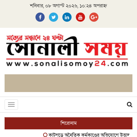
শনিবার, ০৮ অগাস্ট ২০২৬, ১০:২৪ অপরাহ্ন
Toggle
navigation
শিরোনাম
কাটগড়ে অনৈতিক কর্মকাণ্ডের অভিযোগে উত্তাল জনমত: ‘প