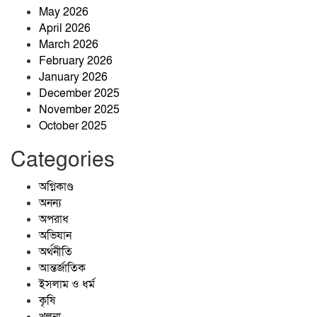
অনুষ্ঠিত
May 2026
April 2026
জাঙ্গালহাটিতে ব্যবসায়ীর ওপর হামলার
March 2026
অভিযোগ, এলাকায় চাঞ্চল্য
February 2026
January 2026
December 2025
প্রশাসনের অভিযানেও পুরোপুরি বন্ধ হয়নি
November 2025
বালু উত্তোলন, বাড়ছে নদীভাঙন
October 2025
Categories
জীবনের বৃক্ষ
অগ্নিকাণ্ড
অনন্য
অপরাধ
ঝিনাইগাতীতে ৬০০ বোতল ভারতীয় মদ
অভিযান
জব্দ, মূল্য প্রায় ১৬ লাখ ৭৫ হাজার টাকা
অর্থনীতি
আন্তর্জাতিক
ইসলাম ও ধর্ম
কৃষি
খুলনা