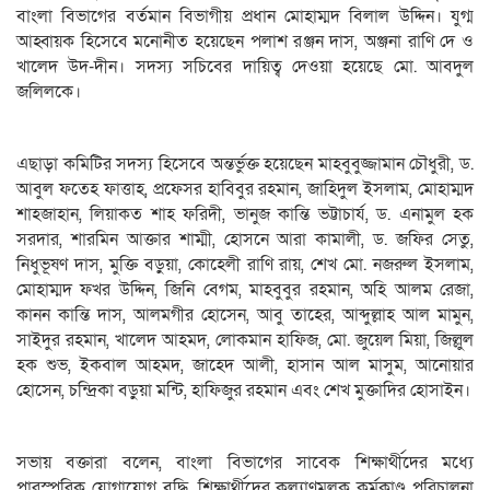
বাংলা বিভাগের বর্তমান বিভাগীয় প্রধান মোহাম্মদ বিলাল উদ্দিন। যুগ্ম
আহ্বায়ক হিসেবে মনোনীত হয়েছেন পলাশ রঞ্জন দাস, অঞ্জনা রাণি দে ও
খালেদ উদ-দীন। সদস্য সচিবের দায়িত্ব দেওয়া হয়েছে মো. আবদুল
জলিলকে।
এছাড়া কমিটির সদস্য হিসেবে অন্তর্ভুক্ত হয়েছেন মাহবুবুজ্জামান চৌধুরী, ড.
আবুল ফতেহ ফাত্তাহ, প্রফেসর হাবিবুর রহমান, জাহিদুল ইসলাম, মোহাম্মদ
শাহজাহান, লিয়াকত শাহ ফরিদী, ভানুজ কান্তি ভট্টাচার্য, ড. এনামুল হক
সরদার, শারমিন আক্তার শাম্মী, হোসনে আরা কামালী, ড. জফির সেতু,
নিধুভূষণ দাস, মুক্তি বড়ুয়া, কোহেলী রাণি রায়, শেখ মো. নজরুল ইসলাম,
মোহাম্মদ ফখর উদ্দিন, জিনি বেগম, মাহবুবুর রহমান, অহি আলম রেজা,
কানন কান্তি দাস, আলমগীর হোসেন, আবু তাহের, আব্দুল্লাহ আল মামুন,
সাইদুর রহমান, খালেদ আহমদ, লোকমান হাফিজ, মো. জুয়েল মিয়া, জিল্লুল
হক শুভ, ইকবাল আহমদ, জাহেদ আলী, হাসান আল মাসুম, আনোয়ার
হোসেন, চন্দ্রিকা বড়ুয়া মন্টি, হাফিজুর রহমান এবং শেখ মুক্তাদির হোসাইন।
সভায় বক্তারা বলেন, বাংলা বিভাগের সাবেক শিক্ষার্থীদের মধ্যে
পারস্পরিক যোগাযোগ বৃদ্ধি, শিক্ষার্থীদের কল্যাণমূলক কর্মকাণ্ড পরিচালনা