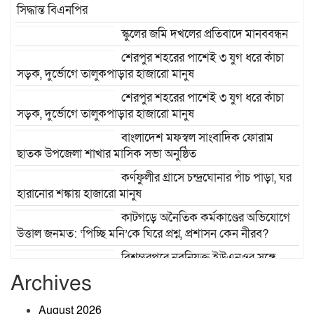
সিদ্ধান্ত বিএনপির
স্কুলের জমি দখলের প্রতিবাদে মানববন্ধন
শেরপুর শহরের পাশেই ৩ যুগ ধরে কাঁচা
সড়ক, দুর্ভোগে তালুকপাড়ার হাজারো মানুষ
শেরপুর শহরের পাশেই ৩ যুগ ধরে কাঁচা
সড়ক, দুর্ভোগে তালুকপাড়ার হাজারো মানুষ
বাংলাদেশ মফস্বল সাংবাদিক ফোরাম
ছাতক উপজেলা শাখার মাসিক সভা অনুষ্ঠিত
কর্ণফুলীর গ্রাসে চন্দ্রঘোনার পাঁচ পাড়া, ঘর
হারানোর শঙ্কায় হাজারো মানুষ
কাটগড়ে অনৈতিক কর্মকাণ্ডের অভিযোগে
উত্তাল জনমত: ‘পিচ্ছি মনি’কে ঘিরে প্রশ্ন, প্রশাসন কেন নীরব?
বিশ্বম্ভরপুরে নবনিযুক্ত ইউএনওর সঙ্গে
উপজেলা প্রেসক্লাবের সৌজন্য সাক্ষাৎ
Archives
তাহিরপুরে ভারতীয় বিড়ি উদ্ধার, অভিযুক্ত
August 2026
কুদ্দুসের খোঁজে পুলিশ