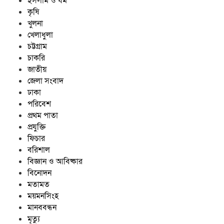
ইসলাম ও ধর্ম
কৃষি
খুলনা
খেলাধুলা
চট্টগ্রাম
চাকরি
জাতীয়
জেলা সংবাদ
ঢাকা
পরিবেশ
প্রথম পাতা
প্রযুক্তি
ফিচার
বরিশাল
বিজ্ঞান ও আবিষ্কার
বিনোদন
মতামত
ময়মনসিংহ
মানববন্ধন
মৃত্যু