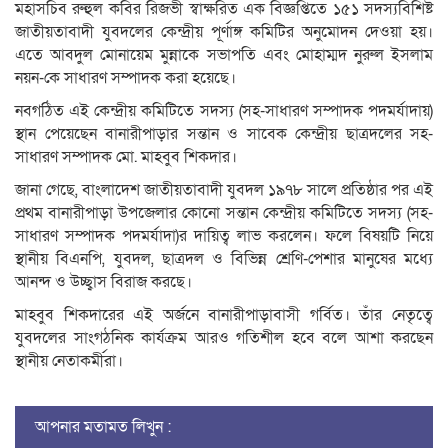
মহাসচিব রুহুল কবির রিজভী স্বাক্ষরিত এক বিজ্ঞপ্তিতে ১৫১ সদস্যবিশিষ্ট
জাতীয়তাবাদী যুবদলের কেন্দ্রীয় পূর্ণাঙ্গ কমিটির অনুমোদন দেওয়া হয়।
এতে আবদুল মোনায়েম মুন্নাকে সভাপতি এবং মোহাম্মদ নুরুল ইসলাম
নয়ন-কে সাধারণ সম্পাদক করা হয়েছে।
নবগঠিত এই কেন্দ্রীয় কমিটিতে সদস্য (সহ-সাধারণ সম্পাদক পদমর্যাদায়)
স্থান পেয়েছেন বানারীপাড়ার সন্তান ও সাবেক কেন্দ্রীয় ছাত্রদলের সহ-
সাধারণ সম্পাদক মো. মাহবুব শিকদার।
জানা গেছে, বাংলাদেশ জাতীয়তাবাদী যুবদল ১৯৭৮ সালে প্রতিষ্ঠার পর এই
প্রথম বানারীপাড়া উপজেলার কোনো সন্তান কেন্দ্রীয় কমিটিতে সদস্য (সহ-
সাধারণ সম্পাদক পদমর্যাদা)র দায়িত্ব লাভ করলেন। ফলে বিষয়টি নিয়ে
স্থানীয় বিএনপি, যুবদল, ছাত্রদল ও বিভিন্ন শ্রেণি-পেশার মানুষের মধ্যে
আনন্দ ও উচ্ছ্বাস বিরাজ করছে।
মাহবুব শিকদারের এই অর্জনে বানারীপাড়াবাসী গর্বিত। তাঁর নেতৃত্বে
যুবদলের সাংগঠনিক কার্যক্রম আরও গতিশীল হবে বলে আশা করছেন
স্থানীয় নেতাকর্মীরা।
আপনার মতামত লিখুন :