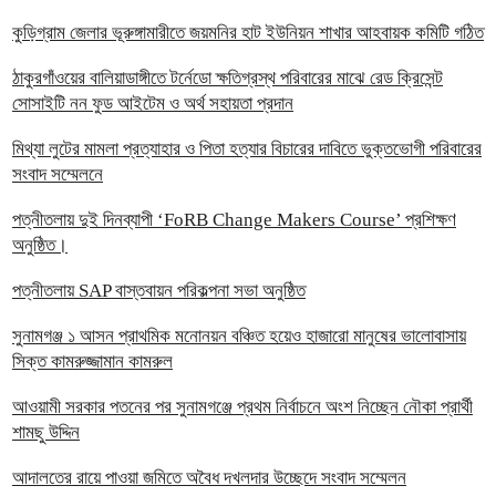
কুড়িগ্রাম জেলার ভূরুঙ্গামারীতে জয়মনির হাট ইউনিয়ন শাখার আহবায়ক কমিটি গঠিত
ঠাকুরগাঁওয়ের বালিয়াডাঙ্গীতে টর্নেডো ক্ষতিগ্রস্থ পরিবারের মাঝে রেড ক্রিসেন্ট
সোসাইটি নন ফুড আইটেম ও অর্থ সহায়তা প্রদান
‎মিথ্যা লুটের মামলা প্রত্যাহার ও পিতা হত্যার বিচারের দাবিতে ভুক্তভোগী পরিবারের
সংবাদ সম্মেলনে
পত্নীতলায় দুই দিনব্যাপী ‘FoRB Change Makers Course’ প্রশিক্ষণ
অনুষ্ঠিত।
পত্নীতলায় SAP বাস্তবায়ন পরিকল্পনা সভা অনুষ্ঠিত
সুনামগঞ্জ ১ আসন প্রাথমিক মনোনয়ন বঞ্চিত হয়েও হাজারো মানুষের ভালোবাসায়
সিক্ত কামরুজ্জামান কামরুল
‎আওয়ামী সরকার পতনের পর সুনামগঞ্জে প্রথম নির্বাচনে অংশ নিচ্ছেন নৌকা প্রার্থী
শামছু উদ্দিন
আদালতের রায়ে পাওয়া জমিতে অবৈধ দখলদার উচ্ছেদে সংবাদ সম্মেলন