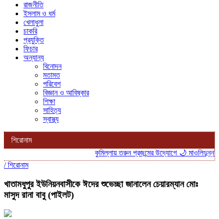
রাজনীতি
ইসলাম ও ধর্ম
খেলাধুলা
চাকরি
প্রযুক্তি
ফিচার
অন্যান্য
বিনোদন
মতামত
পরিবেশ
বিজ্ঞান ও আবিষ্কার
শিক্ষা
সাহিত্য
স্বাস্থ্য
শিরোনাম
কুমিল্লায় তরুন প্রজন্মের উদ্যোগে 🌙 মাওলিদুন্নবী 
/
শিরোনাম
খাতামধুপুর ইউনিয়নবাসীকে ঈদের শুভেচ্ছা জানালেন চেয়ারম্যান মোঃ
মাসুদ রানা বাবু (পাইলট)