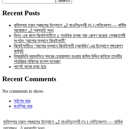
Search
Recent Posts
কুমিল্লায় তরুন প্রজন্মের উদ্যোগে 🌙 মাওলিদুন্নবী (দ.) সেলিব্রেশন — বার্ষিক
আয়োজন 🌙 প্রস্তুতি সভা;
বিগত এক মাসে ঝিনাইগাতীতে ৫ শতাধিক ফলজ গাছ রোপণ করেছে স্বেচ্ছাসেবী
সংগঠন ‘আলোর সন্ধানে ঝিনাইগাতী’
ঝিনাইগাতীতে ‘আলোর সন্ধানে ঝিনাইগাতী (আসঝি)’-এর উদ্যোগে বৃক্ষরোপণ
কর্মসূচি
বিআরডিবি ময়মনসিংহ সদরের চেয়ারম্যান হওয়ায় জসিম উদ্দিন জনিকে তানভীর
শাহরিয়ার নাবিলের ফুলেল শুভেচ্ছা
পাশেই থাকো ছায়া হয়ে
Recent Comments
No comments to show.
সর্বশেষ খবর
জনপ্রিয় খবর
কুমিল্লায় তরুন প্রজন্মের উদ্যোগে 🌙 মাওলিদুন্নবী (দ.) সেলিব্রেশন — বার্ষিক
আয়োজন 🌙 প্রস্তুতি সভা;