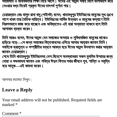
সহমর্মিতা ও মানবিকতার শিক্ষা নিয়ে আসে। ঈদের এই আনন্দ সবাই মিলে ভাগাভাগি করে
নেওয়ার মধ্য দিয়েই প্রকৃত ঈদের তাৎপর্য পূর্ণতা পায়।
চেয়ারম্যান মোঃ মাসুদ রানা বাবু (পাইলট) বলেন, খাতামধুপুর ইউনিয়নের মানুষের সুখ-দুঃখে
পাশে থাকা তার নৈতিক দায়িত্ব। ইউনিয়নের সার্বিক উন্নয়ন ও মানুষের কল্যাণে তিনি
নিরলসভাবে কাজ করে যাচ্ছেন এবং ভবিষ্যতেও এই ধারা অব্যাহত থাকবে বলে তিনি
আশাবাদ ব্যক্ত করেন।
তিনি আরও বলেন, ঈদের আনন্দ যেন সমাজের অসহায় ও সুবিধাবঞ্চিত মানুষের মাঝেও
ছড়িয়ে পড়ে—সে জন্য সমাজের বিত্তবানদের এগিয়ে আসার আহ্বান জানান তিনি।
সবাইকে ভ্রাতৃত্ব ও সম্প্রীতির বন্ধনে আবদ্ধ হয়ে ঈদের আনন্দ উদযাপন করার আহ্বান
জানান চেয়ারম্যান।
শেষে তিনি খাতামধুপুর ইউনিয়নসহ দেশ-বিদেশে অবস্থানরত সকল মুসলিম উম্মাহর জন্য
দোয়া ও শুভকামনা জানান এবং পবিত্র ঈদুল ফিতর সবার জীবনে সুখ, শান্তি ও সমৃদ্ধি
বয়ে আনুক—এই কামনা করেন।
আপনার মতামত লিখুন :
Leave a Reply
Your email address will not be published.
Required fields are
marked
*
Comment
*