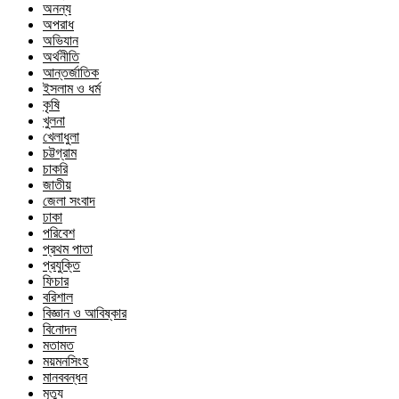
অনন্য
অপরাধ
অভিযান
অর্থনীতি
আন্তর্জাতিক
ইসলাম ও ধর্ম
কৃষি
খুলনা
খেলাধুলা
চট্টগ্রাম
চাকরি
জাতীয়
জেলা সংবাদ
ঢাকা
পরিবেশ
প্রথম পাতা
প্রযুক্তি
ফিচার
বরিশাল
বিজ্ঞান ও আবিষ্কার
বিনোদন
মতামত
ময়মনসিংহ
মানববন্ধন
মৃত্যু