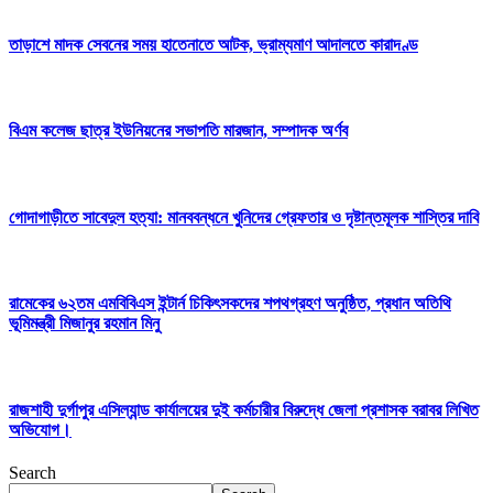
তাড়াশে মাদক সেবনের সময় হাতেনাতে আটক, ভ্রাম্যমাণ আদালতে কারাদণ্ড
বিএম কলেজ ছাত্র ইউনিয়নের সভাপতি মারজান, সম্পাদক অর্ণব
গোদাগাড়ীতে সাবেদুল হত্যা: মানববন্ধনে খুনিদের গ্রেফতার ও দৃষ্টান্তমূলক শাস্তির দাবি
রামেকের ৬২তম এমবিবিএস ইন্টার্ন চিকিৎসকদের শপথগ্রহণ অনুষ্ঠিত, প্রধান অতিথি
ভূমিমন্ত্রী মিজানুর রহমান মিনু
রাজশাহী দুর্গাপুর এসিল্যান্ড কার্যালয়ের দুই কর্মচারীর বিরুদ্ধে জেলা প্রশাসক বরাবর লিখিত
অভিযোগ।
Search