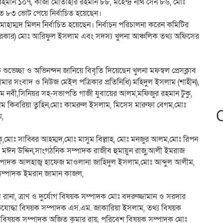
র রহমান ১০৭, কাজী মোতাহার রহমান ৮৮, মহেন্দ্র নাথ সেন ৮৬, মোঃ
ত ৮৩ ভোট পেয়ে নির্বাচিত হয়েছেন।
য় মোহাম্মদ মিলন নির্বাচিত হয়েছেন। নির্বাচন পরিচালনা করেন কমিটির
ীয় সরকার) মোঃ আরিফুল ইসলাম এবং সদস্য খুলনা আঞ্চলিক তথ্য অফিসের
ুভেচ্ছা ও অভিনন্দন জানিয়ে বিবৃতি দিয়েছেন খুলনা মফস্বল প্রেসক্লাব
মার সংবাদ ও নিউজ মেইল পত্রিকার প্রতিনিধি) মহিদুল ইসলাম (শাহীন),
লাম নবী,সিনিয়র সহ-সভাপতি গাজী যুবায়ের আলম,মফিজুর রহমান টুকু,
োলাম কিবরিয়া তুহিন,মোঃ কামরুল ইসলাম, মিসেস মারুফা বেগম,মোঃ
ম,
,মোঃ সাব্বির আহম্মদ,মোঃ মাসুম বিল্লাহ, মোঃ মনজুর আলম,মোঃ রিপন
 মঈন উদ্দিন,সাংগঠনিক সম্পাদক রাজীব হুমায়ুন রাজু,আলী ইমরাজ
ম্পাদক আলহাজ্ব হাফেজ মাওলানা জাহিদুল ইসলাম,মোঃ আব্দুল আলীম,
সম্পাদক ইমরান জামান কাজল,
রানা, ত্রাণ ও দুর্যোগ বিষয়ক সম্পাদক মোঃ বদরুজ্জামান ও সরদার
ক্তিযোদ্ধা বিষয়ক সম্পাদক এস.এম. জাকারিয়া ইসলাম, তথ্য বিষয়ক
িক বিষয়ক সম্পাদক অজিত কুমার রায়, পরিবেশ বিষয়ক সম্পাদক মোঃ