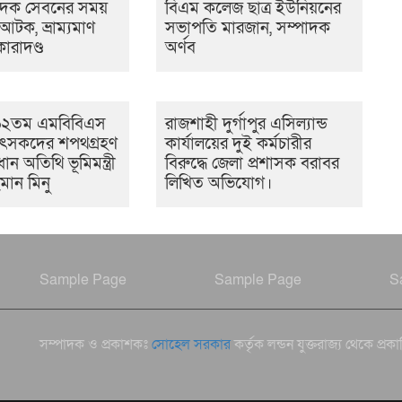
াদক সেবনের সময়
বিএম কলেজ ছাত্র ইউনিয়নের
টক, ভ্রাম্যমাণ
সভাপতি মারজান, সম্পাদক
রাদণ্ড
অর্ণব
৬২তম এমবিবিএস
রাজশাহী দুর্গাপুর এসিল্যান্ড
িকিৎসকদের শপথগ্রহণ
কার্যালয়ের দুই কর্মচারীর
রধান অতিথি ভূমিমন্ত্রী
বিরুদ্ধে জেলা প্রশাসক বরাবর
মান মিনু
লিখিত অভিযোগ।
Sample Page
Sample Page
S
সম্পাদক ও প্রকাশকঃ
সোহেল সরকার
কর্তৃক লন্ডন যুক্তরাজ্য থেকে প্রক