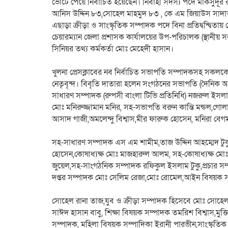
ভোটে পেয়ে নির্বাচিত হয়েছেন। নির্বাহী সদস্য পদে মাকসুদূ
আনিস উদ্দিন ৮৩,সোহেল মাহমুদ ৮৩ , কে এম জিয়াউস সাদা
এছাড়া ক্রীড়া ও সাংস্কৃতিক সম্পাদক পদে বিনা প্রতিদ্বন্দ্বিতা
চেয়ারম্যান জেলা প্রশাসক কার্যালয়ের উপ-পরিচালক (স্থান
সিনিয়র তথ্য কর্মকর্তা মোঃ মেহেদী হাসান।
খুলনা প্রেসক্লাবের নব নির্বাচিত সভাপতি সম্পাদকসহ সকলকে শ
নেতৃবৃন্দ। বিবৃতি দাতারা হলেন সংগঠনের সভাপতি (দৈনিক আ
সাধারণ সম্পাদক (রুপসী বাংলা টিভি প্রতিনিধি) নজরুল ইস
মোঃ মনিরুজ্জামান মনির, সহ-সভাপতি বরুন কান্তি মন্ডল,গ
আসাদ গাজী,অমলেন্দু বিশ্বাস,মীর ফারুক হোসেন, মনিরা বেগ
সহ-সাধারণ সম্পাদক এস এম শামীম,তাজ উদ্দিন আহম্মেদ টুকু
হোসেন,কোষাধ্যক্ষ মোঃ মাজহারুল আলম, সহ-কোষাধ্যক্ষ মোঃ
জুয়েল,সহ-সাংগঠনিক সম্পাদক রফিকুল ইসলাম টুকু,প্রচার স
দপ্তর সম্পাদক মোঃ সেলিম রেজা,মোঃ রোমেল,আইন বিষয়ক 
সোহেল রানা তাজ,যুব ও ক্রীড়া সম্পাদক হিসেবে মোঃ সোহেল 
সাঈদ হাসান বাবু, শিক্ষা বিষয়ক সম্পাদক তমরিশ বিশ্বাস,মু
সম্পাদক, মহিলা বিষয়ক সম্পাদিকা ইরানী পারভীন,সাংস্কৃত