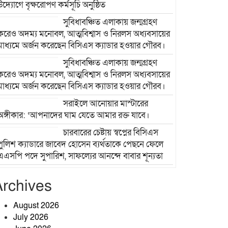
উদ্যোগে বৃক্ষরোপণ কর্মসূচি অনুষ্ঠিত
সুবিধাবঞ্চিত এলাকায় জন্মগ্রহণ
করেও অদম্য মনোবল, আত্মবিশ্বাস ও নিরলস অধ্যবসায়ের
মাধ্যমে অর্জন করেছেন বিসিএস ক্যাডার হওয়ার গৌরব।
সুবিধাবঞ্চিত এলাকায় জন্মগ্রহণ
করেও অদম্য মনোবল, আত্মবিশ্বাস ও নিরলস অধ্যবসায়ের
মাধ্যমে অর্জন করেছেন বিসিএস ক্যাডার হওয়ার গৌরব।
সরাইলে আনোয়ার মাস্টারের
অঙ্গীকার: ‘আপনাদের ঘাম যেতে আমার রক্ত যাবে।
চারবারের চেষ্টায় স্বপ্নের বিসিএস
পুলিশ ক্যাডারে জাবেদ হোসেন ব্যর্থতাকে পেছনে ফেলে
এএসপি পদে সুপারিশ, সাফল্যের আনন্দে বাবার শূন্যতা
দক্ষিণ খড়িবাড়ী তেলীর বাজার যুব
Archives
সমাজ কর্তৃক আয়োজিত ফুটবল খেলা ২০২৬ অনুষ্ঠিত।
ঝিনাইগাতীতে ‘জুলাই গণঅভ্যুত্থান
August 2026
দিবস-২০২৬’ উপলক্ষে আলোচনা
July 2026
সভা অনুষ্ঠিত