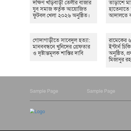
দক্ষিণ খড়িবাড়ী তেলীর বাজার
তাড়াশে ম
যুব সমাজ কর্তৃক আয়োজিত
হাতেনাতে আ
ফুটবল খেলা ২০২৬ অনুষ্ঠিত।
আদালতে কা
গোদাগাড়ীতে সাবেদুল হত্যা:
রামেকের 
মানববন্ধনে খুনিদের গ্রেফতার
ইন্টার্ন চ
ও দৃষ্টান্তমূলক শাস্তির দাবি
অনুষ্ঠিত, প্
মিজানুর রহ
Sample Page
Sample Page