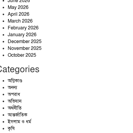
June 2026
May 2026
রক্তে কেনা স্বাধীন দেশে স্বৈরাচারের
April 2026
স্থান নেই, ৫ আগস্ট চিরঞ্জীব হোক:
March 2026
কৃষিবিদ আনোয়ার পারভেজ
February 2026
কৃষকের ঘর থেকে চার সরকারি
January 2026
চাকরির সাফল্য: মেধা ও
December 2025
অধ্যবসায়ের উজ্জ্বল দৃষ্টান্ত আবুল
November 2025
কাশেম
October 2025
Categories
অগ্নিকাণ্ড
অনন্য
অপরাধ
অভিযান
অর্থনীতি
আন্তর্জাতিক
ইসলাম ও ধর্ম
কৃষি