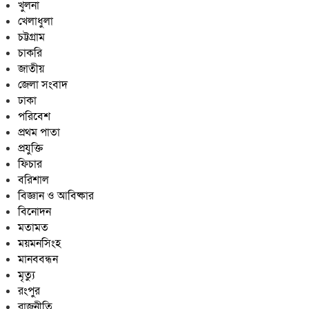
খুলনা
খেলাধুলা
চট্টগ্রাম
চাকরি
জাতীয়
জেলা সংবাদ
ঢাকা
পরিবেশ
প্রথম পাতা
প্রযুক্তি
ফিচার
বরিশাল
বিজ্ঞান ও আবিষ্কার
বিনোদন
মতামত
ময়মনসিংহ
মানববন্ধন
মৃত্যু
রংপুর
রাজনীতি