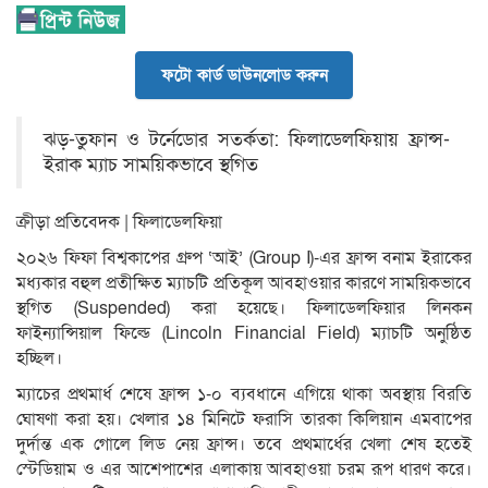
ফটো কার্ড ডাউনলোড করুন
ঝড়-তুফান ও টর্নেডোর সতর্কতা: ফিলাডেলফিয়ায় ফ্রান্স-
ইরাক ম্যাচ সাময়িকভাবে স্থগিত
ক্রীড়া প্রতিবেদক | ফিলাডেলফিয়া
২০২৬ ফিফা বিশ্বকাপের গ্রুপ ‘আই’ (Group I)-এর ফ্রান্স বনাম ইরাকের
মধ্যকার বহুল প্রতীক্ষিত ম্যাচটি প্রতিকূল আবহাওয়ার কারণে সাময়িকভাবে
স্থগিত (Suspended) করা হয়েছে। ফিলাডেলফিয়ার লিনকন
ফাইন্যান্সিয়াল ফিল্ডে (Lincoln Financial Field) ম্যাচটি অনুষ্ঠিত
হচ্ছিল।
ম্যাচের প্রথমার্ধ শেষে ফ্রান্স ১-০ ব্যবধানে এগিয়ে থাকা অবস্থায় বিরতি
ঘোষণা করা হয়। খেলার ১৪ মিনিটে ফরাসি তারকা কিলিয়ান এমবাপের
দুর্দান্ত এক গোলে লিড নেয় ফ্রান্স। তবে প্রথমার্ধের খেলা শেষ হতেই
স্টেডিয়াম ও এর আশেপাশের এলাকায় আবহাওয়া চরম রূপ ধারণ করে।