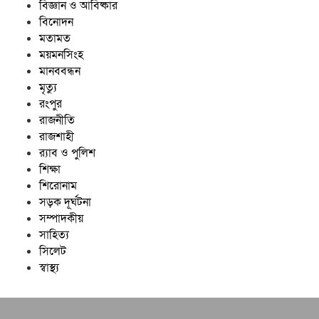
বিজ্ঞান ও আবিষ্কার
বিনোদন
মতামত
ময়মনসিংহ
মানববন্ধন
মৃত্যু
রংপুর
রাজনীতি
রাজশাহী
র‍্যাব ও পুলিশ
শিক্ষা
শিরোনাম
সড়ক দূর্ঘটনা
সম্পাদকীয়
সাহিত্য
সিলেট
স্বাস্থ্য