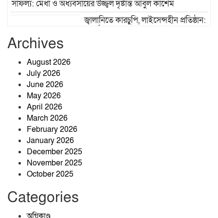
সাফল্য: মেধা ও অধ্যবসায়ের উজ্জ্বল দৃষ্টান্ত আবুল কাশেম
জ্বালানিতে কারচুপি, লাইসেন্সহীন প্রতিষ্ঠান:
ঝিনাইগাতীতে মোবাইল কোর্টের অভিযানে তিন প্রতিষ্ঠানে ১ লাখ ২৫
Archives
হাজার টাকা জরিমানা
তাড়াশে মাদক সেবনের সময় হাতেনাতে
August 2026
আটক, ভ্রাম্যমাণ আদালতে কারাদণ্ড
July 2026
June 2026
May 2026
April 2026
বিএম কলেজ ছাত্র ইউনিয়নের সভাপতি
March 2026
মারজান, সম্পাদক অর্ণব
February 2026
January 2026
December 2025
চট্টগ্রাম নাগরিক ফোরামের
November 2025
প্রতিষ্ঠাবার্ষিকীতে ভার্চুয়াল আলোচনা সভা
October 2025
অনুষ্ঠিত
Categories
অগ্নিকাণ্ড