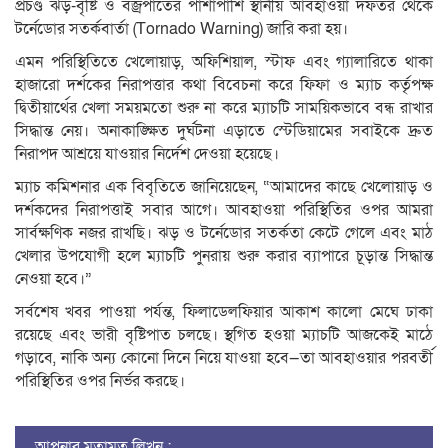
প্রচণ্ড ঝড়-বৃষ্টি ও বজ্রপাতের পাশাপাশি স্থানীয় আবহাওয়া দফতর থেকে
টর্নেডোর সতর্কবার্তা (Tornado Warning) জারি করা হয়।
এমন পরিস্থিতিতে খেলোয়াড়, অফিশিয়াল, স্টাফ এবং গ্যালারিতে থাকা
হাজারো দর্শকের নিরাপত্তার কথা বিবেচনা করে ফিফা ও ম্যাচ কর্তৃপক্ষ
দ্বিতীয়ার্থের খেলা সময়মতো শুরু না করে ম্যাচটি সাময়িকভাবে বন্ধ রাখার
সিদ্ধান্ত নেয়। অনাকাঙ্ক্ষিত দুর্ঘটনা এড়াতে স্টেডিয়ামের সবাইকে দ্রুত
নিরাপদ আশ্রয়ে যাওয়ার নির্দেশ দেওয়া হয়েছে।
ম্যাচ কমিশনার এক বিবৃতিতে জানিয়েছেন, “আমাদের কাছে খেলোয়াড় ও
দর্শকদের নিরাপত্তাই সবার আগে। আবহাওয়া পরিস্থিতির ওপর আমরা
সার্বক্ষণিক নজর রাখছি। ঝড় ও টর্নেডোর সতর্কতা কেটে গেলে এবং মাঠ
খেলার উপযোগী হলে ম্যাচটি পুনরায় শুরু করার ব্যাপারে চূড়ান্ত সিদ্ধান্ত
নেওয়া হবে।”
সর্বশেষ খবর পাওয়া পর্যন্ত, ফিলাডেলফিয়ার আকাশ কালো মেঘে ঢাকা
রয়েছে এবং ভারী বৃষ্টিপাত চলছে। স্থগিত হওয়া ম্যাচটি আজকেই মাঠে
গড়াবে, নাকি অন্য কোনো দিনে নিয়ে যাওয়া হবে—তা আবহাওয়ার পরবর্তী
পরিস্থিতির ওপর নির্ভর করছে।
আপনার মতামত লিখুন :