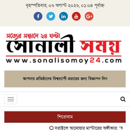
বৃহস্পতিবার, ০৬ অগাস্ট ২০২৬, ০১:০৪ পূর্বাহ্ন
Toggle
navigation
শিরোনাম
সরাইলে আনোয়ার মাস্টারের অঙ্গীকার: ‘আপনাদে