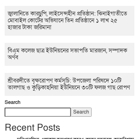
জ্বালানিতে কারচুপি, লাইসেন্সহীন প্রতিষ্ঠান: ঝিনাইগাতীতে
মোবাইল কোর্টের অভিযানে তিন প্রতিষ্ঠানে ১ লাখ ২৫
হাজার টাকা জরিমানা
বিএম কলেজ ছাত্র ইউনিয়নের সভাপতি মারজান, সম্পাদক
অর্ণব
শ্রীবরদীতে বৃক্ষরোপণ কর্মসূচি: উপজেলা পরিষদে ১০টি
তালগাছ ও কুড়িকাহনিয়া ইউনিয়নে ৩০টি ফলজ গাছ রোপণ
Search
Search
Recent Posts