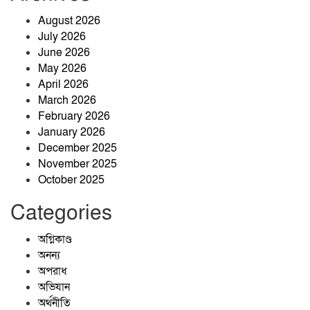
নেই, ৫ আগস্ট চিরঞ্জীব হোক: কৃষিবিদ আনোয়ার পারভেজ
August 2026
কৃষকের ঘর থেকে চার সরকারি চাকরির
July 2026
সাফল্য: মেধা ও অধ্যবসায়ের উজ্জ্বল দৃষ্টান্ত
June 2026
আবুল কাশেম
May 2026
April 2026
March 2026
February 2026
January 2026
জ্বালানিতে কারচুপি, লাইসেন্সহীন প্রতিষ্ঠান:
December 2025
ঝিনাইগাতীতে মোবাইল কোর্টের অভিযানে তিন প্রতিষ্ঠানে ১ লাখ ২৫
November 2025
হাজার টাকা জরিমানা
October 2025
তাড়াশে মাদক সেবনের সময় হাতেনাতে
Categories
আটক, ভ্রাম্যমাণ আদালতে কারাদণ্ড
অগ্নিকাণ্ড
অনন্য
অপরাধ
অভিযান
অর্থনীতি