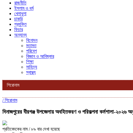
রাজনীতি
ইসলাম ও ধর্ম
খেলাধুলা
চাকরি
প্রযুক্তি
ফিচার
অন্যান্য
বিনোদন
মতামত
পরিবেশ
বিজ্ঞান ও আবিষ্কার
শিক্ষা
সাহিত্য
স্বাস্থ্য
শিরোনাম
/
শিরোনাম
‎দিনাজপুরের বীরগঞ্জ উপজেলায় অবহিতকরণ ও পরিকল্পনা কর্মশালা-২০২৬ অনুষ
প্রতিবেদকের নাম
/ ৮৯ বার দেখা হয়েছে