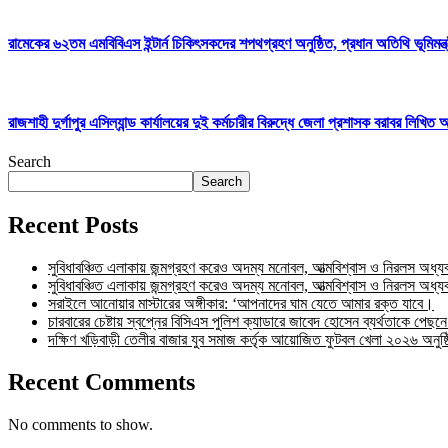
রামেকের ৬২তম এমবিবিএস ইন্টার্ন চিকিৎসকদের শপথগ্রহণ অনুষ্ঠিত, প্রধান অতিথি ভূমিমন্ত্র
রাজশাহী দুর্গাপুর এসিল্যান্ড কার্যালয়ের দুই কর্মচারীর বিরুদ্ধে জেলা প্রশাসক বরাবর লিখ
Search
Search
Recent Posts
সুবিধাবঞ্চিত এলাকায় জন্মগ্রহণ করেও অদম্য মনোবল, আত্মবিশ্বাস ও নিরলস অধ্
সুবিধাবঞ্চিত এলাকায় জন্মগ্রহণ করেও অদম্য মনোবল, আত্মবিশ্বাস ও নিরলস অধ্
সরাইলে আনোয়ার মাস্টারের অঙ্গীকার: ‘আপনাদের ঘাম যেতে আমার রক্ত যাবে।
চারবারের চেষ্টায় স্বপ্নের বিসিএস পুলিশ ক্যাডারে জাবেদ হোসেন ব্যর্থতাকে পেছ
দক্ষিণ খড়িবাড়ী তেলীর বাজার যুব সমাজ কর্তৃক আয়োজিত ফুটবল খেলা ২০২৬ অনুষ
Recent Comments
No comments to show.