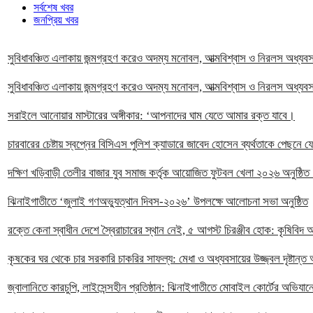
সর্বশেষ খবর
জনপ্রিয় খবর
সুবিধাবঞ্চিত এলাকায় জন্মগ্রহণ করেও অদম্য মনোবল, আত্মবিশ্বাস ও নিরলস অধ্য
সুবিধাবঞ্চিত এলাকায় জন্মগ্রহণ করেও অদম্য মনোবল, আত্মবিশ্বাস ও নিরলস অধ্য
সরাইলে আনোয়ার মাস্টারের অঙ্গীকার: ‘আপনাদের ঘাম যেতে আমার রক্ত যাবে।
চারবারের চেষ্টায় স্বপ্নের বিসিএস পুলিশ ক্যাডারে জাবেদ হোসেন ব্যর্থতাকে পেছনে 
দক্ষিণ খড়িবাড়ী তেলীর বাজার যুব সমাজ কর্তৃক আয়োজিত ফুটবল খেলা ২০২৬ অনুষ্ঠি
ঝিনাইগাতীতে ‘জুলাই গণঅভ্যুত্থান দিবস-২০২৬’ উপলক্ষে আলোচনা সভা অনুষ্ঠিত
রক্তে কেনা স্বাধীন দেশে স্বৈরাচারের স্থান নেই, ৫ আগস্ট চিরঞ্জীব হোক: কৃষিবি
কৃষকের ঘর থেকে চার সরকারি চাকরির সাফল্য: মেধা ও অধ্যবসায়ের উজ্জ্বল দৃষ্টান্
জ্বালানিতে কারচুপি, লাইসেন্সহীন প্রতিষ্ঠান: ঝিনাইগাতীতে মোবাইল কোর্টের অভিযানে