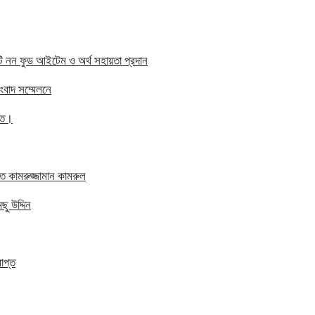
সাইটি নন ফুড আইটেম ও অর্থ সহায়তা প্রদান
সংবাদ সম্মেলনে
িত।
ত কামরুজ্জামান কামরুল
ছু উদ্দিন
াপ্ত