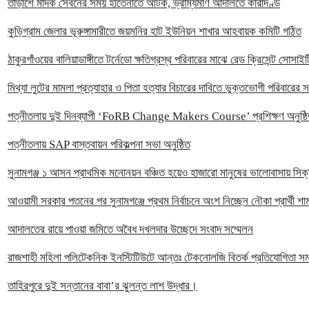
তাড়াশে মাদক সেবনের সময় হাতেনাতে আটক, ভ্রাম্যমাণ আদালতে কারাদণ্ড
কুড়িগ্রাম জেলার ভূরুঙ্গামারীতে জয়মনির হাট ইউনিয়ন শাখার আহবায়ক কমিটি গঠিত
ঠাকুরগাঁওয়ের বালিয়াডাঙ্গীতে টর্নেডো ক্ষতিগ্রস্থ পরিবারের মাঝে রেড ক্রিসেন্ট সো
‎মিথ্যা লুটের মামলা প্রত্যাহার ও পিতা হত্যার বিচারের দাবিতে ভুক্তভোগী পরিবারের 
পত্নীতলায় দুই দিনব্যাপী ‘FoRB Change Makers Course’ প্রশিক্ষণ অনুষ্ঠ
পত্নীতলায় SAP বাস্তবায়ন পরিকল্পনা সভা অনুষ্ঠিত
সুনামগঞ্জ ১ আসন প্রাথমিক মনোনয়ন বঞ্চিত হয়েও হাজারো মানুষের ভালোবাসায় সিক্
‎আওয়ামী সরকার পতনের পর সুনামগঞ্জে প্রথম নির্বাচনে অংশ নিচ্ছেন নৌকা প্রার্থী শাম
আদালতের রায়ে পাওয়া জমিতে অবৈধ দখলদার উচ্ছেদে সংবাদ সম্মেলন
রাজশাহী মহিলা পলিটেকনিক ইনস্টিটিউটে আন্তঃ টেকনোলজি বিতর্ক প্রতিযোগিতা সম
তাহিরপুরে দুই সন্তানের বাবা’র ঝুলন্ত লাশ উদ্ধার।