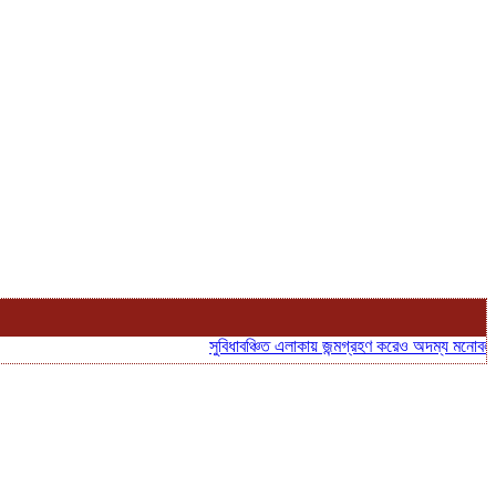
সুবিধাবঞ্চিত এলাকায় জন্মগ্রহণ করেও অদম্য মনোবল, আত্ম