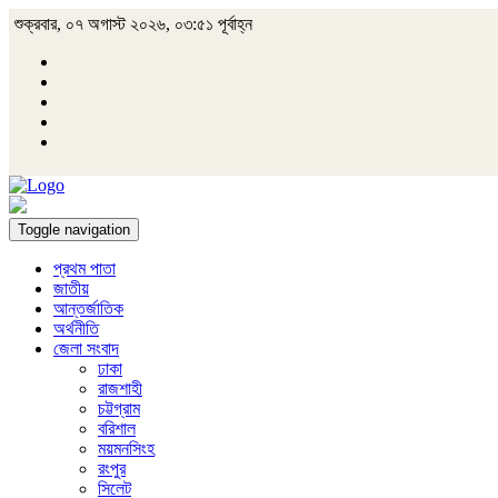
শুক্রবার, ০৭ অগাস্ট ২০২৬, ০৩:৫১ পূর্বাহ্ন
Toggle navigation
প্রথম পাতা
জাতীয়
আন্তর্জাতিক
অর্থনীতি
জেলা সংবাদ
ঢাকা
রাজশাহী
চট্টগ্রাম
বরিশাল
ময়মনসিংহ
রংপুর
সিলেট