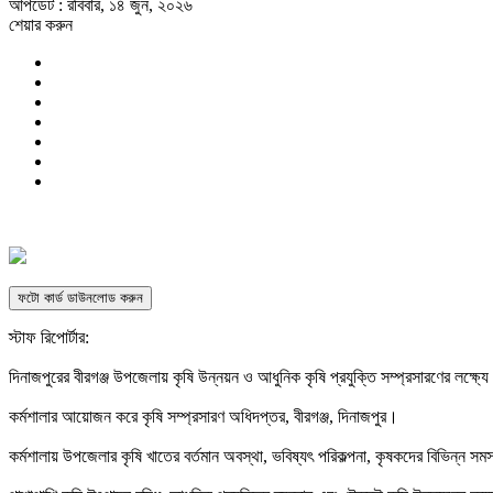
আপডেট : রবিবার, ১৪ জুন, ২০২৬
শেয়ার করুন
ফটো কার্ড ডাউনলোড করুন
স্টাফ রিপোর্টার:
‎দিনাজপুরের বীরগঞ্জ উপজেলায় কৃষি উন্নয়ন ও আধুনিক কৃষি প্রযুক্তি সম্প্রসারণের লক্
‎কর্মশালার আয়োজন করে কৃষি সম্প্রসারণ অধিদপ্তর, বীরগঞ্জ, দিনাজপুর।
‎কর্মশালায় উপজেলার কৃষি খাতের বর্তমান অবস্থা, ভবিষ্যৎ পরিকল্পনা, কৃষকদের বিভিন্ন 