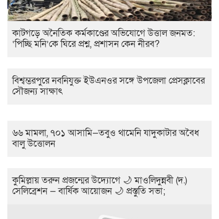
কাটগড়ে অনৈতিক কর্মকাণ্ডের অভিযোগে উত্তাল জনমত:
‘পিচ্ছি মনি’কে ঘিরে প্রশ্ন, প্রশাসন কেন নীরব?
বিশ্বম্ভরপুরে নবনিযুক্ত ইউএনওর সঙ্গে উপজেলা প্রেসক্লাবের
সৌজন্য সাক্ষাৎ
৬৬ মামলা, ৭০১ আসামি—তবুও থামেনি যাদুকাটার অবৈধ
বালু উত্তোলন
কুমিল্লায় তরুন প্রজন্মের উদ্যোগে 🌙 মাওলিদুন্নবী (দ.)
সেলিব্রেশন — বার্ষিক আয়োজন 🌙 প্রস্তুতি সভা;