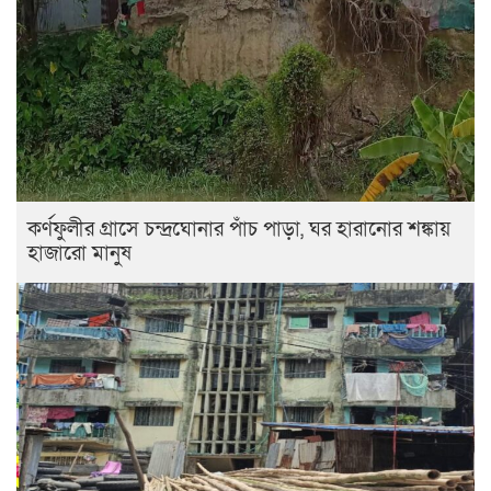
কর্ণফুলীর গ্রাসে চন্দ্রঘোনার পাঁচ পাড়া, ঘর হারানোর শঙ্কায়
হাজারো মানুষ