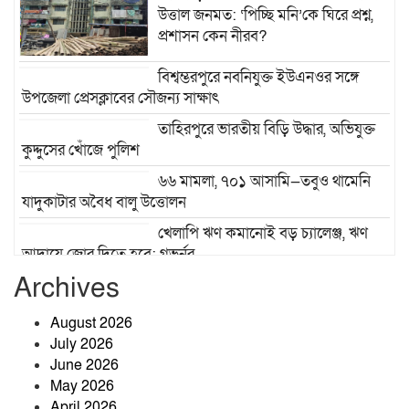
উত্তাল জনমত: ‘পিচ্ছি মনি’কে ঘিরে প্রশ্ন,
প্রশাসন কেন নীরব?
বিশ্বম্ভরপুরে নবনিযুক্ত ইউএনওর সঙ্গে
উপজেলা প্রেসক্লাবের সৌজন্য সাক্ষাৎ
তাহিরপুরে ভারতীয় বিড়ি উদ্ধার, অভিযুক্ত
কুদ্দুসের খোঁজে পুলিশ
৬৬ মামলা, ৭০১ আসামি—তবুও থামেনি
যাদুকাটার অবৈধ বালু উত্তোলন
খেলাপি ঋণ কমানোই বড় চ্যালেঞ্জ, ঋণ
আদায়ে জোর দিতে হবে: গভর্নর
Archives
শ্রীবরদী উপজেলা স্বাস্থ্য কমপ্লেক্সে
হাসপাতাল ব্যবস্থাপনা কমিটির সভা
August 2026
অনুষ্ঠিত
July 2026
June 2026
জাঙ্গালহাটিতে ব্যবসায়ীর ওপর হামলার
May 2026
অভিযোগ, এলাকায় চাঞ্চল্য
April 2026