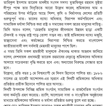
তারিকুল ইসলাম তারেক মাননীয় সংসদ সদস্য মুস্তাফিজুর রহমান ভূইয়া
দীপুর পক্ষে তার বিবৃতিতে আরো উল্লেখ করেন, শ্রমিকদের ঘাম ও
পরিশ্রমের উপর দাঁড়িয়ে আছে শিল্প, কৃষি ও নির্মাণসহ দেশের প্রতিটি
গুরুত্বপূর্ণ খাত। তাদের ন্যায্য অধিকার, নিরাপদ কর্মপরিবেশ এবং
সামাজিক মর্যাদা নিশ্চিত করা রাষ্ট্র ও সমাজের সকল স্তরের মানুষের দায়িত্ব।
তিনি আরও বলেন, “মেহনতি মানুষের জীবনমান উন্নয়ন ছাড়া একটি
টেকসই ও সমৃদ্ধ রাষ্ট্র গড়ে তোলা সম্ভব নয়। তাই শ্রমিকদের ন্যায্য মজুরি,
স্বাস্থ্যসেবা এবং কর্মক্ষেত্রে নিরাপত্তা নিশ্চিত করতে বাংলাদেশ
জাতীয়তাবাদী দল সর্বদাই মেহনতী মানুষের পাশে ছিল।
এ সময় তিনি সকল শ্রমজীবী মানুষকে ঐক্যবদ্ধ থাকার আহ্বান জানিয়ে
বলেন, দেশনায়ক প্রধানমন্ত্রী তারেক রহমানের নেতৃত্বে শ্রমিকদের অধিকার
আদায়ে সচেতনতা বৃদ্ধি করতে হবে এবং অন্যায়ের বিরুদ্ধে সোচ্চার হতে
হবে।
উল্লেখ্য, প্রতি বছর ১ মে বিশ্বব্যাপী মে দিবস হিসেবে পালিত হয়। ১৮৮৬
সালের হে মার্কেট আন্দোলন-এর স্মরণে এই দিনটি শ্রমিকদের অধিকার
প্রতিষ্ঠার প্রতীক হিসেবে পালিত হয়ে আসছে।
দিনটি উপলক্ষে বিভিন্ন শ্রমিক সংগঠন, সামাজিক ও রাজনৈতিক সংগঠন
নানা কর্মসূচি গ্রহণ করেছে। র‍্যালি, আলোচনা সভা ও সাংস্কৃতিক অনুষ্ঠানের
মাধ্যমে শ্রমিকদের অধিকার ও মর্যাদা প্রতিষ্ঠার গুরুত্ব তুলে ধরা হচ্ছে।