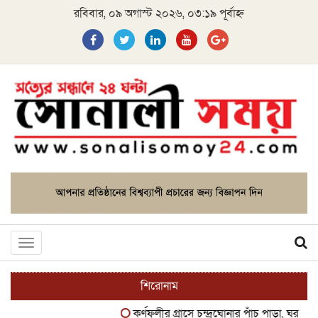
রবিবার, ০৯ অগাস্ট ২০২৬, ০৩:১৯ পূর্বাহ্ন
Toggle
navigation
শিরোনাম
কর্ণফুলীর গ্রাসে চন্দ্রঘোনার পাঁচ পাড়া, ঘর হারানোর