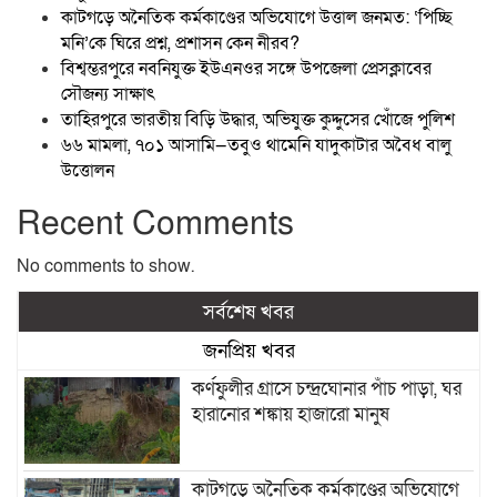
কাটগড়ে অনৈতিক কর্মকাণ্ডের অভিযোগে উত্তাল জনমত: ‘পিচ্ছি
মনি’কে ঘিরে প্রশ্ন, প্রশাসন কেন নীরব?
বিশ্বম্ভরপুরে নবনিযুক্ত ইউএনওর সঙ্গে উপজেলা প্রেসক্লাবের
সৌজন্য সাক্ষাৎ
তাহিরপুরে ভারতীয় বিড়ি উদ্ধার, অভিযুক্ত কুদ্দুসের খোঁজে পুলিশ
৬৬ মামলা, ৭০১ আসামি—তবুও থামেনি যাদুকাটার অবৈধ বালু
উত্তোলন
Recent Comments
No comments to show.
সর্বশেষ খবর
জনপ্রিয় খবর
কর্ণফুলীর গ্রাসে চন্দ্রঘোনার পাঁচ পাড়া, ঘর
হারানোর শঙ্কায় হাজারো মানুষ
কাটগড়ে অনৈতিক কর্মকাণ্ডের অভিযোগে