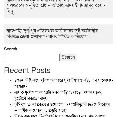
শপথগ্রহণ অনুষ্ঠিত, প্রধান অতিথি ভূমিমন্ত্রী মিজানুর রহমান
মিনু
রাজশাহী দুর্গাপুর এসিল্যান্ড কার্যালয়ের দুই কর্মচারীর
বিরুদ্ধে জেলা প্রশাসক বরাবর লিখিত অভিযোগ।
Search
Search
Recent Posts
৪৭তম বিসিএসে পুলিশ ক্যাডারে সুপারিশপ্রাপ্ত এইচ এম সাকোয়াফ
আশরাফ
প্রায় ৩ যুগেও পাকা হয়নি উত্তর দাড়িয়ারপাড়ের প্রধান সড়ক,
দুর্ভোগে হাজারো মানুষ
কুমিল্লায় তরুন প্রজন্মের উদ্যোগে 🌙 মাওলিদুন্নবী (দ.) সেলিব্রেশন
— বার্ষিক আয়োজন 🌙 প্রস্তুতি সভা;
বিগত এক মাসে ঝিনাইগাতীতে ৫ শতাধিক ফলজ গাছ রোপণ