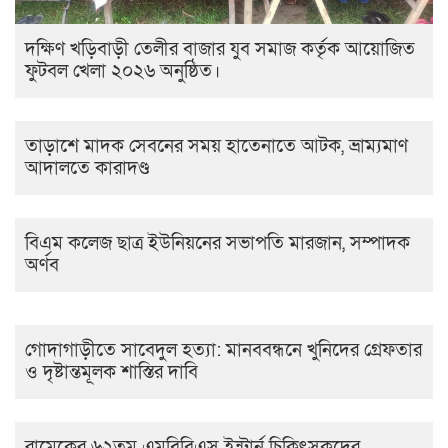
দক্ষিণ খড়িবাড়ী তেলীর বাজার যুব সমাজ কর্তৃক আয়োজিত
ফুটবল খেলা ২০২৬ অনুষ্ঠিত।
তাড়াশে মাদক সেবনের সময় হাতেনাতে আটক, ভ্রাম্যমাণ
আদালতে কারাদণ্ড
বিএম কলেজ ছাত্র ইউনিয়নের সভাপতি মারজান, সম্পাদক
অর্ণব
গোদাগাড়ীতে সাবেদুল হত্যা: মানববন্ধনে খুনিদের গ্রেফতার
ও দৃষ্টান্তমূলক শাস্তির দাবি
রামেকের ৬২তম এমবিবিএস ইন্টার্ন চিকিৎসকদের