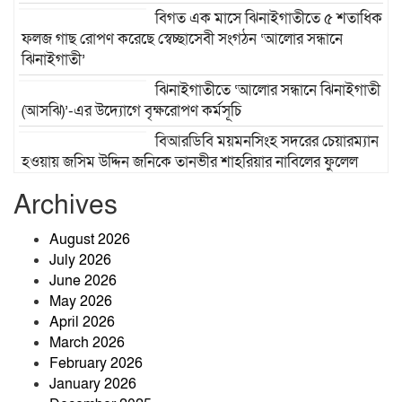
বিগত এক মাসে ঝিনাইগাতীতে ৫ শতাধিক
ফলজ গাছ রোপণ করেছে স্বেচ্ছাসেবী সংগঠন ‘আলোর সন্ধানে
ঝিনাইগাতী’
ঝিনাইগাতীতে ‘আলোর সন্ধানে ঝিনাইগাতী
(আসঝি)’-এর উদ্যোগে বৃক্ষরোপণ কর্মসূচি
বিআরডিবি ময়মনসিংহ সদরের চেয়ারম্যান
হওয়ায় জসিম উদ্দিন জনিকে তানভীর শাহরিয়ার নাবিলের ফুলেল
শুভেচ্ছা
Archives
পাশেই থাকো ছায়া হয়ে
August 2026
July 2026
June 2026
তাহিরপুরে টাঙ্গুয়ার হাওরে পানিতে ডুবে ১
May 2026
পর্যটকের মৃত্যু।
April 2026
March 2026
February 2026
শেরপুরের কৃষি উন্নয়নে কাজ করছেন
January 2026
কৃষিবিদ আশিকুর হাসান আকাশ