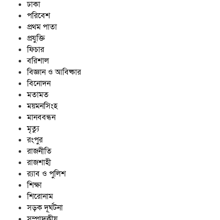
ঢাকা
পরিবেশ
প্রথম পাতা
প্রযুক্তি
ফিচার
বরিশাল
বিজ্ঞান ও আবিষ্কার
বিনোদন
মতামত
ময়মনসিংহ
মানববন্ধন
মৃত্যু
রংপুর
রাজনীতি
রাজশাহী
র‍্যাব ও পুলিশ
শিক্ষা
শিরোনাম
সড়ক দূর্ঘটনা
সম্পাদকীয়