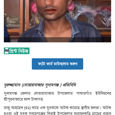
ফটো কার্ড ডাউনলোড করুন
নুরুজ্জামান (দোয়ারাবাজার সুনামগঞ্জ ) প্রতিনিধি
সুনামগঞ্জ জেলার দোয়ারাবাজার উপজেলার পান্ডারগাঁও ইউনিয়নের
শ্রীপুরবাজারে জাল টাকাসহ
রাজু আহমেদ (৩২) নামে এক যুবককে আটক করেছে স্থানীয় জনতা। আটক
হওয়া ওই যুবক সুনামগঞ্জের দিরাই উপজেলার নারায়নকুড়ি গ্রামের রাহান