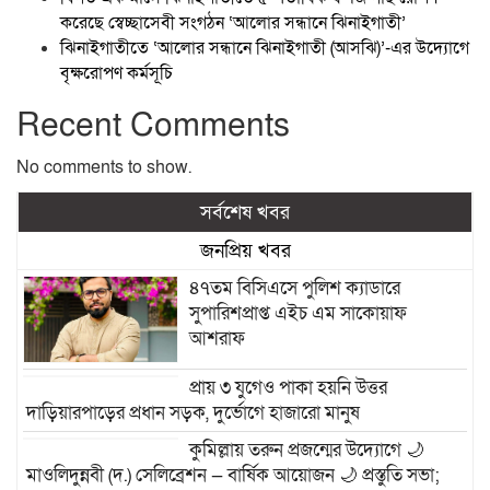
করেছে স্বেচ্ছাসেবী সংগঠন ‘আলোর সন্ধানে ঝিনাইগাতী’
ঝিনাইগাতীতে ‘আলোর সন্ধানে ঝিনাইগাতী (আসঝি)’-এর উদ্যোগে
বৃক্ষরোপণ কর্মসূচি
Recent Comments
No comments to show.
সর্বশেষ খবর
জনপ্রিয় খবর
৪৭তম বিসিএসে পুলিশ ক্যাডারে
সুপারিশপ্রাপ্ত এইচ এম সাকোয়াফ
আশরাফ
প্রায় ৩ যুগেও পাকা হয়নি উত্তর
দাড়িয়ারপাড়ের প্রধান সড়ক, দুর্ভোগে হাজারো মানুষ
কুমিল্লায় তরুন প্রজন্মের উদ্যোগে 🌙
মাওলিদুন্নবী (দ.) সেলিব্রেশন — বার্ষিক আয়োজন 🌙 প্রস্তুতি সভা;