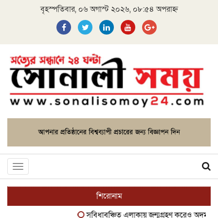
বৃহস্পতিবার, ০৬ অগাস্ট ২০২৬, ০৮:৫৪ অপরাহ্ন
Toggle
navigation
শিরোনাম
সুবিধাবঞ্চিত এলাকায় জন্মগ্রহণ করেও অদম্য মনোব