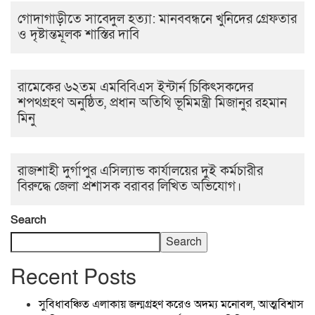
গোদাগাড়ীতে সাবেদুল হত্যা: মানববন্ধনে খুনিদের গ্রেফতার
ও দৃষ্টান্তমূলক শাস্তির দাবি
রামেকের ৬২তম এমবিবিএস ইন্টার্ন চিকিৎসকদের
শপথগ্রহণ অনুষ্ঠিত, প্রধান অতিথি ভূমিমন্ত্রী মিজানুর রহমান
মিনু
রাজশাহী দুর্গাপুর এসিল্যান্ড কার্যালয়ের দুই কর্মচারীর
বিরুদ্ধে জেলা প্রশাসক বরাবর লিখিত অভিযোগ।
Search
Search
Recent Posts
সুবিধাবঞ্চিত এলাকায় জন্মগ্রহণ করেও অদম্য মনোবল, আত্মবিশ্বাস