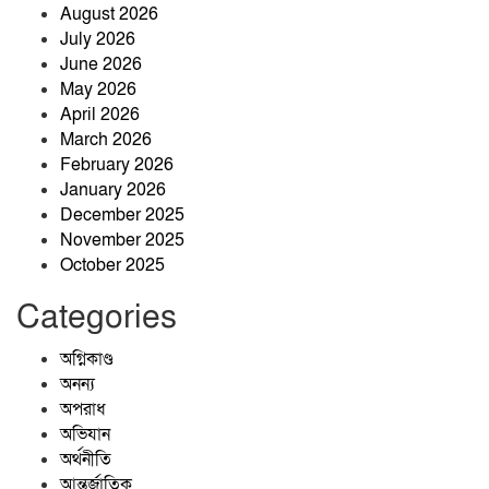
অনুষ্ঠিত।
August 2026
July 2026
ঝিনাইগাতীতে ‘জুলাই গণঅভ্যুত্থান
June 2026
দিবস-২০২৬’ উপলক্ষে আলোচনা সভা
May 2026
অনুষ্ঠিত
April 2026
March 2026
রক্তে কেনা স্বাধীন দেশে স্বৈরাচারের স্থান
February 2026
নেই, ৫ আগস্ট চিরঞ্জীব হোক: কৃষিবিদ
January 2026
আনোয়ার পারভেজ
December 2025
November 2025
কৃষকের ঘর থেকে চার সরকারি চাকরির
October 2025
সাফল্য: মেধা ও অধ্যবসায়ের উজ্জ্বল দৃষ্টান্ত
Categories
আবুল কাশেম
অগ্নিকাণ্ড
অনন্য
অপরাধ
অভিযান
জ্বালানিতে কারচুপি, লাইসেন্সহীন প্রতিষ্ঠান:
অর্থনীতি
ঝিনাইগাতীতে মোবাইল কোর্টের অভিযানে
আন্তর্জাতিক