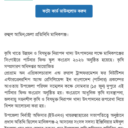
ফটো কার্ড ডাউনলোড করুন
রুহুল আমিন,জেলা প্রতিনিধি মানিকগঞ্জ।
কৃষি খাতে উন্নয়ন ও বিষমুক্ত নিরাপদ খাদ্য উৎপাদনের লক্ষে মানিকগঞ্জের
সিংগাইরে পার্টনার ফিল্ড স্কুল কংগ্রেস ২০২৬ অনুষ্ঠিত হয়েছে। কৃষি
সম্প্রসারণ অধিদপ্তর আয়োজিত
প্রোগ্রাম অন এগ্রিকালচারাল এন্ড রুরাল ট্রান্সফরমেশন ফর নিউটিশন
এন্টারপ্রেনরশিপ অ্যান্ড রেসিলিয়েন্স ইন বাংলাদেশ (পার্টনার) প্রকল্পের
আওতায় উপজেলা পরিষদ সম্মেলন কক্ষে সোমবার (১৫ জুন) দুপুরে এই
পার্টনার ফিল্ড কংগ্রেস অনুষ্ঠিত হয়। কংগ্রেসে আধুনিক কৃষি ব্যবস্থাপনা,
জলবায়ু সহনশীল কৃষি ও বিষমুক্ত নিরাপদ খাদ্য উৎপাদনের রূপরেখা নিয়ে
বিশদ আলোচনা করা হয়।
উপজেলা নির্বাহী অফিসার (ইউএনও) খায়রুন্নাহারের সভাপতিত্বে অনুষ্ঠানে
প্রধান অতিথি ছিলেন মানিকগঞ্জ-২ আসনের সংসদ সদস্য ইঞ্জিনিয়ার মঈনুল