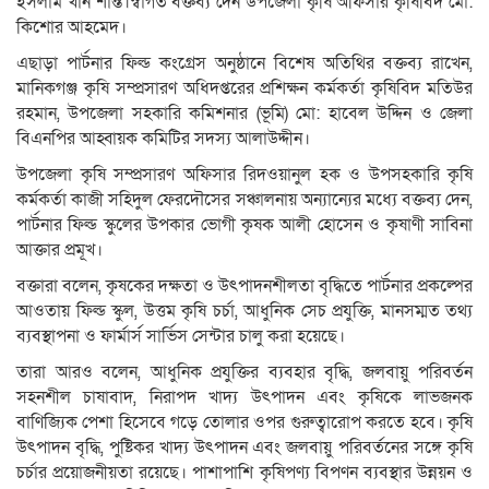
ইসলাম খান শান্ত।স্বাগত বক্তব্য দেন উপজেলা কৃষি অফিসার কৃষিবিদ মো:
কিশোর আহমেদ।
এছাড়া পার্টনার ফিল্ড কংগ্রেস অনুষ্ঠানে বিশেষ অতিথির বক্তব্য রাখেন,
মানিকগঞ্জ কৃষি সম্প্রসারণ অধিদপ্তরের প্রশিক্ষন কর্মকর্তা কৃষিবিদ মতিউর
রহমান, উপজেলা সহকারি কমিশনার (ভূমি) মো: হাবেল উদ্দিন ও জেলা
বিএনপির আহ্বায়ক কমিটির সদস্য আলাউদ্দীন।
উপজেলা কৃষি সম্প্রসারণ অফিসার রিদওয়ানুল হক ও উপসহকারি কৃষি
কর্মকর্তা কাজী সহিদুল ফেরদৌসের সঞ্চালনায় অন্যান্যের মধ্যে বক্তব্য দেন,
পার্টনার ফিল্ড স্কুলের উপকার ভোগী কৃষক আলী হোসেন ও কৃষাণী সাবিনা
আক্তার প্রমূখ।
বক্তারা বলেন, কৃষকের দক্ষতা ও উৎপাদনশীলতা বৃদ্ধিতে পার্টনার প্রকল্পের
আওতায় ফিল্ড স্কুল, উত্তম কৃষি চর্চা, আধুনিক সেচ প্রযুক্তি, মানসম্মত তথ্য
ব্যবস্থাপনা ও ফার্মার্স সার্ভিস সেন্টার চালু করা হয়েছে।
তারা আরও বলেন, আধুনিক প্রযুক্তির ব্যবহার বৃদ্ধি, জলবায়ু পরিবর্তন
সহনশীল চাষাবাদ, নিরাপদ খাদ্য উৎপাদন এবং কৃষিকে লাভজনক
বাণিজ্যিক পেশা হিসেবে গড়ে তোলার ওপর গুরুত্বারোপ করতে হবে। কৃষি
উৎপাদন বৃদ্ধি, পুষ্টিকর খাদ্য উৎপাদন এবং জলবায়ু পরিবর্তনের সঙ্গে কৃষি
চর্চার প্রয়োজনীয়তা রয়েছে। পাশাপাশি কৃষিপণ্য বিপণন ব্যবস্থার উন্নয়ন ও