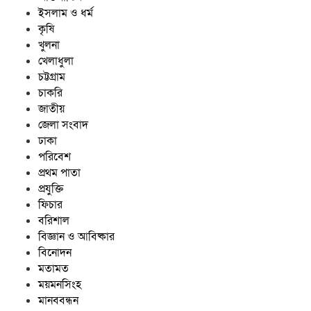
তিন প্রতিষ্ঠানে ১ লাখ ২৫ হাজার টাকা
ইসলাম ও ধর্ম
জরিমানা
কৃষি
তাড়াশে মাদক সেবনের সময় হাতেনাতে
খুলনা
আটক, ভ্রাম্যমাণ আদালতে কারাদণ্ড
খেলাধুলা
চট্টগ্রাম
চাকরি
জাতীয়
জেলা সংবাদ
ঢাকা
পরিবেশ
প্রথম পাতা
প্রযুক্তি
ফিচার
বরিশাল
বিজ্ঞান ও আবিষ্কার
বিনোদন
মতামত
ময়মনসিংহ
মানববন্ধন