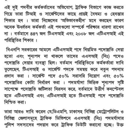
‎এই দুই পদবীর কর্মকর্তাদের অভিযোগ, ট্রাফিক বিভাগে কাজ করতে
গিয়ে তারা টিআই ও সার্জেন্টদের কাছে প্রায়ই বৈষম্য ও হেনস্তার
শিকার হন । তারা নিজেদের ‘অভিভাবকহীন’ মনে করছেন কারণ
অনেক ঊর্ধ্বতন কর্মকর্তা এই পদগুলো সম্পর্কে পরিষ্কার ধারণা রাখেন
না । বর্তমানে ৪৪৭ জন টিএসআই এবং ২০০৮ জন এটিএসআই এই
পরিস্থিতির শিকার ।
‎ বিএনপি সরকারের আমলে এটিএসআই পদে নিয়মিত পদোন্নতি দেয়া
হতো এবং শূন্যপদ না থাকলে তাদের এএসআই (নিঃ) পদেও
পদোন্নতি দেয়ার ব্যবস্থা ছিল। বর্তমান পরিস্থিতিতে কর্মকর্তারা দাবি
তুলেছেন, টিএসআই ও সার্জেন্ট পদকে সমন্বয় করে নতুন পদনাম
প্রদান করা । সার্জেন্ট পদে ৫০% সরাসরি নিয়োগ এবং ৫০%
পদোন্নতির কোটা নির্ধারণ করা । পদমর্যাদা ভিত্তিক শূন্যপদ সৃষ্টি
সাপেক্ষে পদোন্নতি জটিলতা নিরসন করে, বর্তমানে উত্তীর্ণ কনস্টেবল
হতে এটিএসআই এবং এটিএসআই হতে টিএসআই পদে পদোন্নতি
নিশ্চিত করা।
‎তারা আরও দাবি করেন যে,ডিএমপি, ঢাকাসহ বিভিন্ন মেট্রোপলিটন ও
বিভিন্ন জেলাসমূহে ট্রাফিক ডিভিশনে এএসআই (নিঃ) পদমর্যাদার
পুলিশ সদস্যদের পদয়ান করে ট্রাফিক ডিউটি করানো হচ্ছে। উক্ত