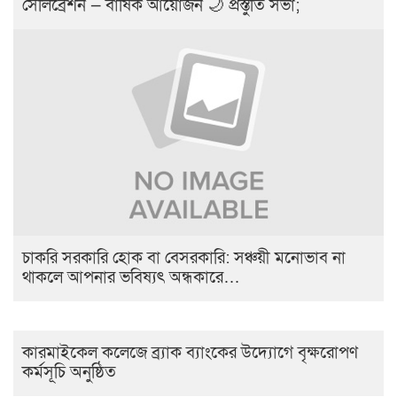
সেলিব্রেশন — বার্ষিক আয়োজন 🌙 প্রস্তুতি সভা;
চাকরি সরকারি হোক বা বেসরকারি: সঞ্চয়ী মনোভাব না
থাকলে আপনার ভবিষ্যৎ অন্ধকারে…
কারমাইকেল কলেজে ব্র্যাক ব্যাংকের উদ্যোগে বৃক্ষরোপণ
কর্মসূচি অনুষ্ঠিত