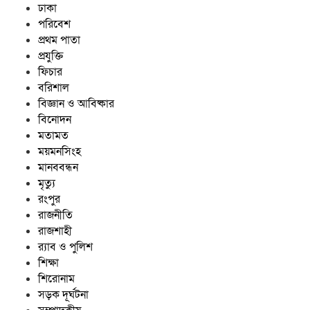
ঢাকা
পরিবেশ
প্রথম পাতা
প্রযুক্তি
ফিচার
বরিশাল
বিজ্ঞান ও আবিষ্কার
বিনোদন
মতামত
ময়মনসিংহ
মানববন্ধন
মৃত্যু
রংপুর
রাজনীতি
রাজশাহী
র‍্যাব ও পুলিশ
শিক্ষা
শিরোনাম
সড়ক দূর্ঘটনা