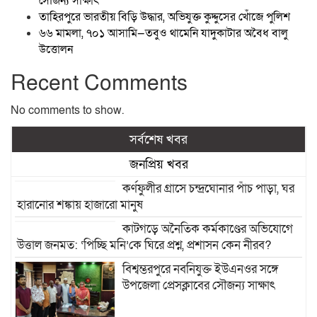
সৌজন্য সাক্ষাৎ
তাহিরপুরে ভারতীয় বিড়ি উদ্ধার, অভিযুক্ত কুদ্দুসের খোঁজে পুলিশ
৬৬ মামলা, ৭০১ আসামি—তবুও থামেনি যাদুকাটার অবৈধ বালু
উত্তোলন
Recent Comments
No comments to show.
সর্বশেষ খবর
জনপ্রিয় খবর
কর্ণফুলীর গ্রাসে চন্দ্রঘোনার পাঁচ পাড়া, ঘর
হারানোর শঙ্কায় হাজারো মানুষ
কাটগড়ে অনৈতিক কর্মকাণ্ডের অভিযোগে
উত্তাল জনমত: ‘পিচ্ছি মনি’কে ঘিরে প্রশ্ন, প্রশাসন কেন নীরব?
বিশ্বম্ভরপুরে নবনিযুক্ত ইউএনওর সঙ্গে
উপজেলা প্রেসক্লাবের সৌজন্য সাক্ষাৎ