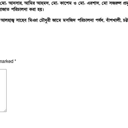
, মো. আনসার, আমির আহমদ, মো. কাশেম ও মো. এরশাদ, মো সজরুল প্রম
াজাত পরিচালনা করা হয়।
আলহাজ্ব সাহেব মিঞা চৌধুরী জামে মসজিদ পরিচালনা পর্ষদ, বাঁশখালী, চট্টগ
 marked
*