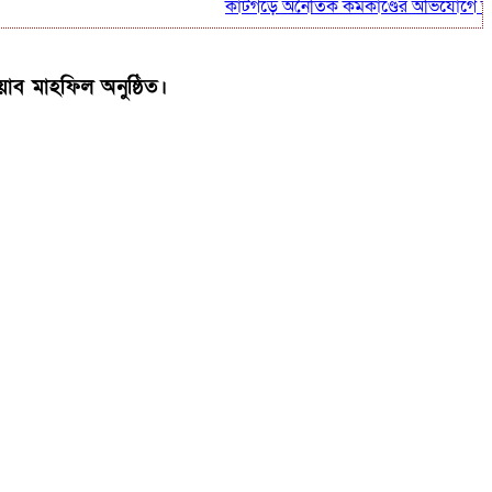
কাটগড়ে অনৈতিক কর্মকাণ্ডের অভিযোগে উত্তাল জনমত:
াব মাহফিল অনুষ্ঠিত।