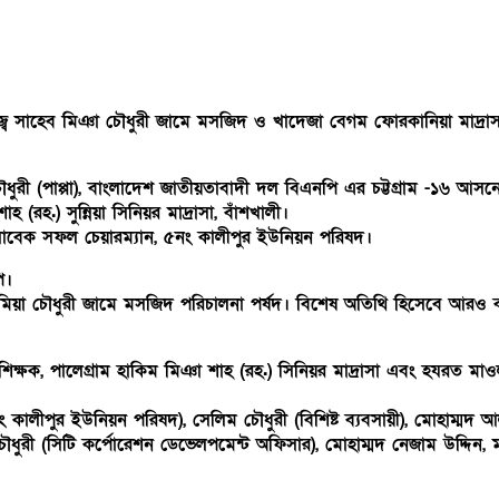
 আলহাজ্ব সাহেব মিঞা চৌধুরী জামে মসজিদ ও খাদেজা বেগম ফোরকানিয়া মা
ৌধুরী (পাপ্পা), বাংলাদেশ জাতীয়তাবাদী দল বিএনপি এর চট্টগ্রাম -১৬ আসন
রহ.) সুন্নিয়া সিনিয়র মাদ্রাসা, বাঁশখালী।
 সাবেক সফল চেয়ারম্যান, ৫নং কালীপুর ইউনিয়ন পরিষদ।
ি।
মিয়া চৌধুরী জামে মসজিদ পরিচালনা পর্ষদ। বিশেষ অতিথি হিসেবে আরও বক
ক্ষক, পালেগ্রাম হাকিম মিঞা শাহ (রহ.) সিনিয়র মাদ্রাসা এবং হযরত মাওল
কালীপুর ইউনিয়ন পরিষদ), সেলিম চৌধুরী (বিশিষ্ট ব্যবসায়ী), মোহাম্মদ আল
ান চৌধুরী (সিটি কর্পোরেশন ডেভেলপমেন্ট অফিসার), মোহাম্মদ নেজাম উদ্দি