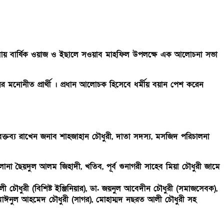
দ্রাসায় বার্ষিক ওয়াজ ও ইছালে সওয়াব মাহফিল উপলক্ষে এক আলোচনা সভা
ের মনোনীত প্রার্থী । প্রধান আলোচক হিসেবে ধর্মীয় বয়ান পেশ করেন
্তব্য রাখেন জনাব শাহজাহান চৌধুরী, দাতা সদস্য, মসজিদ পরিচালনা
ানা ছৈয়দুল আলম জিহাদী, খতিব, পূর্ব গুনাগরী সাহেব মিয়া চৌধুরী জামে
ী চৌধুরী (বিশিষ্ট ইঞ্জিনিয়ার), ডা. জয়নুল আবেদীন চৌধুরী (সমাজসেবক),
ন, মাঈনুল আহমেদ চৌধুরী (সাগর), মোহাম্মদ নছরত আলী চৌধুরী সহ