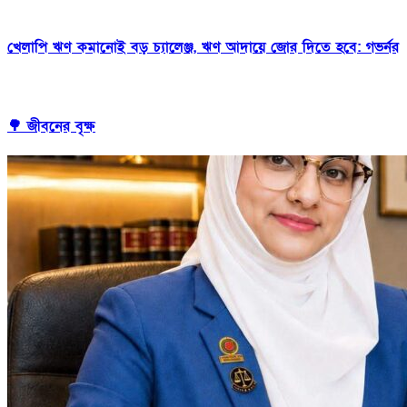
খেলাপি ঋণ কমানোই বড় চ্যালেঞ্জ, ঋণ আদায়ে জোর দিতে হবে: গভর্নর
🌳 জীবনের বৃক্ষ