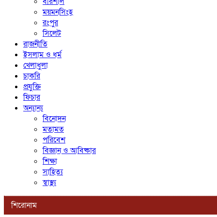
বরিশাল
ময়মনসিংহ
রংপুর
সিলেট
রাজনীতি
ইসলাম ও ধর্ম
খেলাধুলা
চাকরি
প্রযুক্তি
ফিচার
অন্যান্য
বিনোদন
মতামত
পরিবেশ
বিজ্ঞান ও আবিষ্কার
শিক্ষা
সাহিত্য
স্বাস্থ্য
শিরোনাম