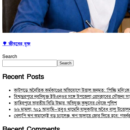
🌳 জীবনের বৃক্ষ
Search
Search
Recent Posts
কাটগড়ে অনৈতিক কর্মকাণ্ডের অভিযোগে উত্তাল জনমত: ‘পিচ্ছি মনি’কে ঘি
বিশ্বম্ভরপুরে নবনিযুক্ত ইউএনওর সঙ্গে উপজেলা প্রেসক্লাবের সৌজন্য সাক
তাহিরপুরে ভারতীয় বিড়ি উদ্ধার, অভিযুক্ত কুদ্দুসের খোঁজে পুলিশ
৬৬ মামলা, ৭০১ আসামি—তবুও থামেনি যাদুকাটার অবৈধ বালু উত্তোল
খেলাপি ঋণ কমানোই বড় চ্যালেঞ্জ, ঋণ আদায়ে জোর দিতে হবে: গভর্ন
Recent Comments