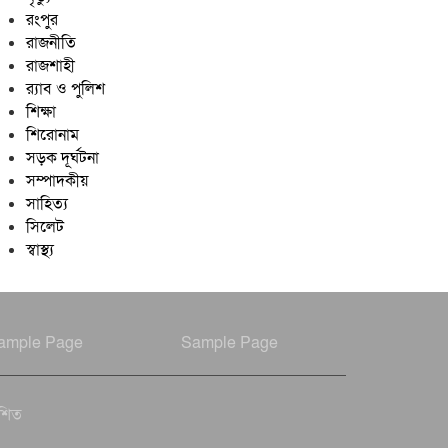
রংপুর
রাজনীতি
রাজশাহী
র‍্যাব ও পুলিশ
শিক্ষা
শিরোনাম
সড়ক দূর্ঘটনা
সম্পাদকীয়
সাহিত্য
সিলেট
স্বাস্থ্য
ample Page
Sample Page
াশিত