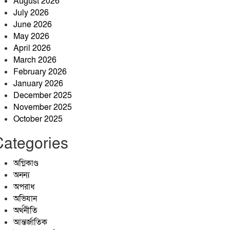
August 2026
খেলা ২০২৬ অনুষ্ঠিত।
July 2026
ঝিনাইগাতীতে ‘জুলাই গণঅভ্যুত্থান
June 2026
দিবস-২০২৬’ উপলক্ষে আলোচনা
May 2026
সভা অনুষ্ঠিত
April 2026
March 2026
রক্তে কেনা স্বাধীন দেশে স্বৈরাচারের
February 2026
স্থান নেই, ৫ আগস্ট চিরঞ্জীব হোক:
January 2026
কৃষিবিদ আনোয়ার পারভেজ
December 2025
কৃষকের ঘর থেকে চার সরকারি
November 2025
চাকরির সাফল্য: মেধা ও
October 2025
অধ্যবসায়ের উজ্জ্বল দৃষ্টান্ত আবুল
Categories
কাশেম
অগ্নিকাণ্ড
অনন্য
জ্বালানিতে কারচুপি, লাইসেন্সহীন
অপরাধ
প্রতিষ্ঠান: ঝিনাইগাতীতে মোবাইল
অভিযান
কোর্টের অভিযানে তিন প্রতিষ্ঠানে ১
অর্থনীতি
লাখ ২৫ হাজার টাকা জরিমানা
আন্তর্জাতিক