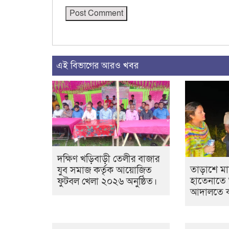
এই বিভাগের আরও খবর
দক্ষিণ খড়িবাড়ী তেলীর বাজার
তাড়াশে ম
যুব সমাজ কর্তৃক আয়োজিত
হাতেনাতে আ
ফুটবল খেলা ২০২৬ অনুষ্ঠিত।
আদালতে কা