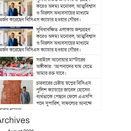
করেও অদম্য মনোবল, আত্মবিশ্বাস
ও নিরলস অধ্যবসায়ের মাধ্যমে
অর্জন করেছেন বিসিএস ক্যাডার হওয়ার গৌরব।
সুবিধাবঞ্চিত এলাকায় জন্মগ্রহণ
করেও অদম্য মনোবল, আত্মবিশ্বাস
ও নিরলস অধ্যবসায়ের মাধ্যমে
অর্জন করেছেন বিসিএস ক্যাডার হওয়ার গৌরব।
সরাইলে আনোয়ার মাস্টারের
অঙ্গীকার: ‘আপনাদের ঘাম যেতে
আমার রক্ত যাবে।
চারবারের চেষ্টায় স্বপ্নের বিসিএস
পুলিশ ক্যাডারে জাবেদ হোসেন
ব্যর্থতাকে পেছনে ফেলে এএসপি
পদে সুপারিশ, সাফল্যের আনন্দে
বাবার শূন্যতা
Archives
দক্ষিণ খড়িবাড়ী তেলীর বাজার যুব
সমাজ কর্তৃক আয়োজিত ফুটবল