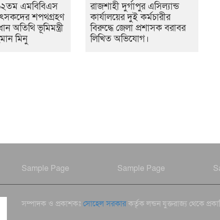
৬২তম এমবিবিএস
রাজশাহী দুর্গাপুর এসিল্যান্ড
িকিৎসকদের শপথগ্রহণ
কার্যালয়ের দুই কর্মচারীর
রধান অতিথি ভূমিমন্ত্রী
বিরুদ্ধে জেলা প্রশাসক বরাবর
মান মিনু
লিখিত অভিযোগ।
Sample Page
Sample Page
S
সম্পাদক ও প্রকাশকঃ
সোহেল সরকার
কর্তৃক লন্ডন যুক্তরাজ্য থেকে প্রক