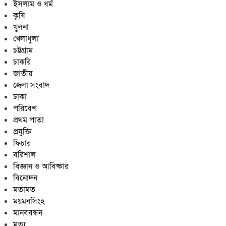
তাড়াশে মাদক সেবনের সময়
ইসলাম ও ধর্ম
হাতেনাতে আটক, ভ্রাম্যমাণ
কৃষি
আদালতে কারাদণ্ড
খুলনা
খেলাধুলা
চট্টগ্রাম
চাকরি
জাতীয়
জেলা সংবাদ
ঢাকা
পরিবেশ
প্রথম পাতা
প্রযুক্তি
ফিচার
বরিশাল
বিজ্ঞান ও আবিষ্কার
বিনোদন
মতামত
ময়মনসিংহ
মানববন্ধন
মৃত্যু