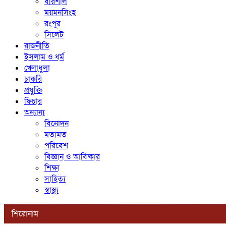
বরিশাল
ময়মনসিংহ
রংপুর
সিলেট
রাজনীতি
ইসলাম ও ধর্ম
খেলাধুলা
চাকরি
প্রযুক্তি
ফিচার
অন্যান্য
বিনোদন
মতামত
পরিবেশ
বিজ্ঞান ও আবিষ্কার
শিক্ষা
সাহিত্য
স্বাস্থ্য
শিরোনাম