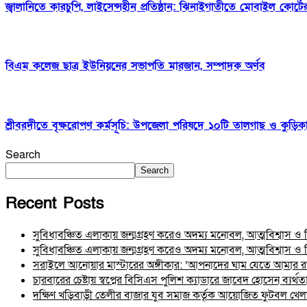
জ্বালানিতে কারচুপি, লাইসেন্সহীন প্রতিষ্ঠান: ঝিনাইগাতীতে মোবাইল কোর্
বিএম কলেজ ছাত্র ইউনিয়নের সভাপতি মারজান, সম্পাদক অর্ণব
শ্রীবরদীতে বৃক্ষরোপণ কর্মসূচি: উপজেলা পরিষদে ১০টি তালগাছ ও কু
Search
Search
Recent Posts
সুবিধাবঞ্চিত এলাকায় জন্মগ্রহণ করেও অদম্য মনোবল, আত্মবিশ্বাস 
সুবিধাবঞ্চিত এলাকায় জন্মগ্রহণ করেও অদম্য মনোবল, আত্মবিশ্বাস 
সরাইলে আনোয়ার মাস্টারের অঙ্গীকার: ‘আপনাদের ঘাম যেতে আমার রক
চারবারের চেষ্টায় স্বপ্নের বিসিএস পুলিশ ক্যাডারে জাবেদ হোসেন ব্য
দক্ষিণ খড়িবাড়ী তেলীর বাজার যুব সমাজ কর্তৃক আয়োজিত ফুটবল খেলা