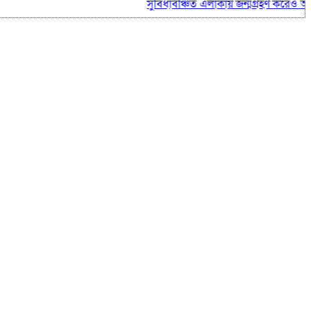
সুবিধাবঞ্চিত এলাকায় জন্মগ্রহণ করেও অদম্য 