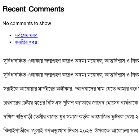
Recent Comments
No comments to show.
সর্বশেষ খবর
জনপ্রিয় খবর
সুবিধাবঞ্চিত এলাকায় জন্মগ্রহণ করেও অদম্য মনোবল, আত্মবিশ্বাস ও ন
সুবিধাবঞ্চিত এলাকায় জন্মগ্রহণ করেও অদম্য মনোবল, আত্মবিশ্বাস ও ন
সরাইলে আনোয়ার মাস্টারের অঙ্গীকার: ‘আপনাদের ঘাম যেতে আমার রক্ত 
চারবারের চেষ্টায় স্বপ্নের বিসিএস পুলিশ ক্যাডারে জাবেদ হোসেন ব্যর্থ
দক্ষিণ খড়িবাড়ী তেলীর বাজার যুব সমাজ কর্তৃক আয়োজিত ফুটবল খেলা ২
ঝিনাইগাতীতে ‘জুলাই গণঅভ্যুত্থান দিবস-২০২৬’ উপলক্ষে আলোচনা সভা অ