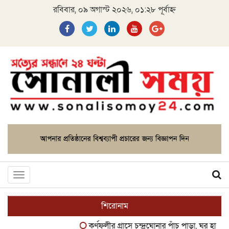
রবিবার, ০৯ অগাস্ট ২০২৬, ০১:২৮ পূর্বাহ্ন
Toggle
navigation
শিরোনাম
কর্ণফুলীর গ্রাসে চন্দ্রঘোনার পাঁচ পাড়া, ঘর হারানোর শঙ