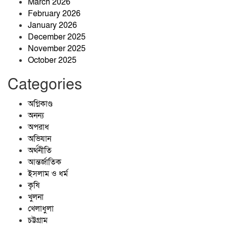
March 2026
February 2026
জাঙ্গালহাটিতে ব্যবসায়ীর ওপর হামলার
January 2026
অভিযোগ, এলাকায় চাঞ্চল্য
December 2025
November 2025
October 2025
প্রশাসনের অভিযানেও পুরোপুরি বন্ধ হয়নি
বালু উত্তোলন, বাড়ছে নদীভাঙন
Categories
অগ্নিকাণ্ড
জীবনের বৃক্ষ
অনন্য
অপরাধ
অভিযান
অর্থনীতি
আন্তর্জাতিক
ইসলাম ও ধর্ম
কৃষি
খুলনা
খেলাধুলা
চট্টগ্রাম