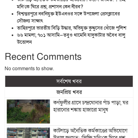
মনি’কে ঘিরে প্রশ্ন, প্রশাসন কেন নীরব?
বিশ্বম্ভরপুরে নবনিযুক্ত ইউএনওর সঙ্গে উপজেলা প্রেসক্লাবের
সৌজন্য সাক্ষাৎ
তাহিরপুরে ভারতীয় বিড়ি উদ্ধার, অভিযুক্ত কুদ্দুসের খোঁজে পুলিশ
৬৬ মামলা, ৭০১ আসামি—তবুও থামেনি যাদুকাটার অবৈধ বালু
উত্তোলন
Recent Comments
No comments to show.
সর্বশেষ খবর
জনপ্রিয় খবর
কর্ণফুলীর গ্রাসে চন্দ্রঘোনার পাঁচ পাড়া, ঘর
হারানোর শঙ্কায় হাজারো মানুষ
কাটগড়ে অনৈতিক কর্মকাণ্ডের অভিযোগে
উত্তাল জনমত: ‘পিচ্ছি মনি’কে ঘিরে প্রশ্ন,