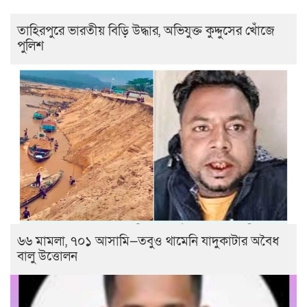
তাহিরপুরে ভারতীয় বিড়ি উদ্ধার, অভিযুক্ত কুদ্দুসের খোঁজে
পুলিশ
৬৬ মামলা, ৭০১ আসামি—তবুও থামেনি যাদুকাটার অবৈধ
বালু উত্তোলন