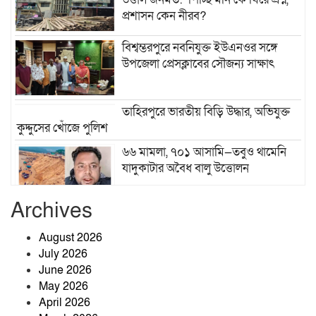
প্রশাসন কেন নীরব?
বিশ্বম্ভরপুরে নবনিযুক্ত ইউএনওর সঙ্গে
উপজেলা প্রেসক্লাবের সৌজন্য সাক্ষাৎ
তাহিরপুরে ভারতীয় বিড়ি উদ্ধার, অভিযুক্ত
কুদ্দুসের খোঁজে পুলিশ
৬৬ মামলা, ৭০১ আসামি—তবুও থামেনি
যাদুকাটার অবৈধ বালু উত্তোলন
Archives
খেলাপি ঋণ কমানোই বড় চ্যালেঞ্জ, ঋণ
আদায়ে জোর দিতে হবে: গভর্নর
August 2026
July 2026
June 2026
শ্রীবরদী উপজেলা স্বাস্থ্য কমপ্লেক্সে
May 2026
হাসপাতাল ব্যবস্থাপনা কমিটির সভা
April 2026
অনুষ্ঠিত