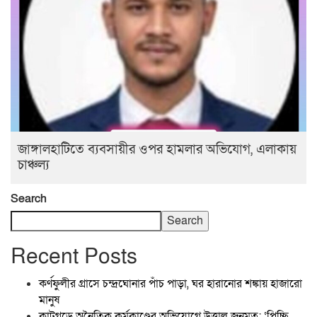
জাঙ্গালহাটিতে ব্যবসায়ীর ওপর হামলার অভিযোগ, এলাকায়
চাঞ্চল্য
Search
Search
Recent Posts
কর্ণফুলীর গ্রাসে চন্দ্রঘোনার পাঁচ পাড়া, ঘর হারানোর শঙ্কায় হাজারো
মানুষ
কাটগড়ে অনৈতিক কর্মকাণ্ডের অভিযোগে উত্তাল জনমত: ‘পিচ্ছি