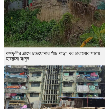
কর্ণফুলীর গ্রাসে চন্দ্রঘোনার পাঁচ পাড়া, ঘর হারানোর শঙ্কায়
হাজারো মানুষ