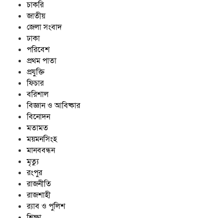
চাকরি
জাতীয়
জেলা সংবাদ
ঢাকা
পরিবেশ
প্রথম পাতা
প্রযুক্তি
ফিচার
বরিশাল
বিজ্ঞান ও আবিষ্কার
বিনোদন
মতামত
ময়মনসিংহ
মানববন্ধন
মৃত্যু
রংপুর
রাজনীতি
রাজশাহী
র‍্যাব ও পুলিশ
শিক্ষা