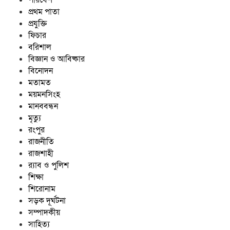
প্রথম পাতা
প্রযুক্তি
ফিচার
বরিশাল
বিজ্ঞান ও আবিষ্কার
বিনোদন
মতামত
ময়মনসিংহ
মানববন্ধন
মৃত্যু
রংপুর
রাজনীতি
রাজশাহী
র‍্যাব ও পুলিশ
শিক্ষা
শিরোনাম
সড়ক দূর্ঘটনা
সম্পাদকীয়
সাহিত্য