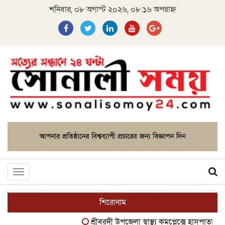
শনিবার, ০৮ অগাস্ট ২০২৬, ০৮:১৬ অপরাহ্ন
Toggle
navigation
শিরোনাম
শ্রীবরদী উপজেলা স্বাস্থ্য কমপ্লেক্সে হাসপাতাল ব্যবস্থ