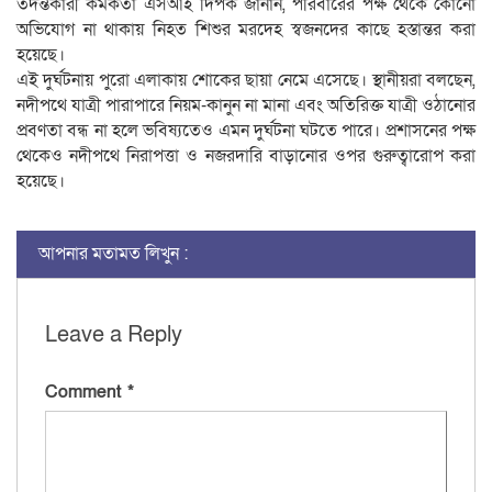
তদন্তকারী কর্মকর্তা এসআই দিপক জানান, পরিবারের পক্ষ থেকে কোনো
অভিযোগ না থাকায় নিহত শিশুর মরদেহ স্বজনদের কাছে হস্তান্তর করা
হয়েছে।
এই দুর্ঘটনায় পুরো এলাকায় শোকের ছায়া নেমে এসেছে। স্থানীয়রা বলছেন,
নদীপথে যাত্রী পারাপারে নিয়ম-কানুন না মানা এবং অতিরিক্ত যাত্রী ওঠানোর
প্রবণতা বন্ধ না হলে ভবিষ্যতেও এমন দুর্ঘটনা ঘটতে পারে। প্রশাসনের পক্ষ
থেকেও নদীপথে নিরাপত্তা ও নজরদারি বাড়ানোর ওপর গুরুত্বারোপ করা
হয়েছে।
আপনার মতামত লিখুন :
Leave a Reply
Comment
*