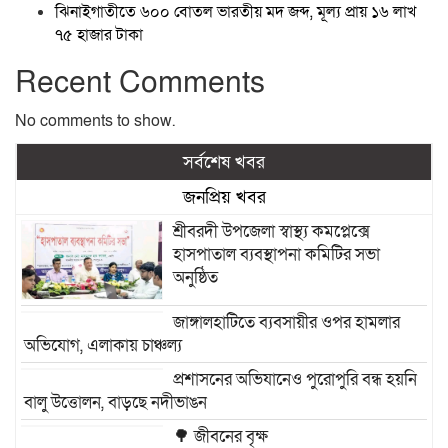
ঝিনাইগাতীতে ৬০০ বোতল ভারতীয় মদ জব্দ, মূল্য প্রায় ১৬ লাখ
৭৫ হাজার টাকা
Recent Comments
No comments to show.
সর্বশেষ খবর
জনপ্রিয় খবর
শ্রীবরদী উপজেলা স্বাস্থ্য কমপ্লেক্সে
হাসপাতাল ব্যবস্থাপনা কমিটির সভা
অনুষ্ঠিত
জাঙ্গালহাটিতে ব্যবসায়ীর ওপর হামলার
অভিযোগ, এলাকায় চাঞ্চল্য
প্রশাসনের অভিযানেও পুরোপুরি বন্ধ হয়নি
বালু উত্তোলন, বাড়ছে নদীভাঙন
🌳 জীবনের বৃক্ষ