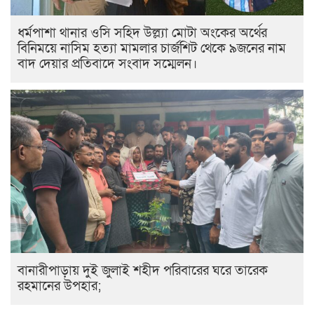
ধর্মপাশা থানার ওসি সহিদ উল্ল্যা মোটা অংকের অর্থের
বিনিময়ে নাসিম হত্যা মামলার চার্জশিট থেকে ৯জনের নাম
বাদ দেয়ার প্রতিবাদে সংবাদ সম্মেলন।
বানারীপাড়ায় দুই জুলাই শহীদ পরিবারের ঘরে তারেক
রহমানের উপহার;