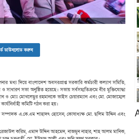
র্ড ডাউনলোড করুন
পনার মধ্য দিয়ে বাংলাদেশ অবসরপ্রাপ্ত সরকারি কর্মচারী কল্যাণ সমিতি,
 ও সাধারণ সভা অনুষ্ঠিত হয়েছে। সভায় সর্বসম্মতিক্রমে বীর মুক্তিযোদ্ধা
রধান ও মোঃ মোখলেছুর রহমানকে ভাইস চেয়ারম্যান এবং মো. মোজাম্মেল
কার্যনির্বাহী কমিটি গঠন করা হয়।
ণ সম্পাদক এ.কে.এম শাহাদৎ হোসেন, কোষাধ্যক্ষ মো. ছলিম উদ্দিন এবং
.এফ রেজাউল করিম, এমাদ উদ্দিন আহমেদ, নাজমুন নাহার, শাহ আলম মানিক,
 চন্দ্র চক্রবর্তী, মো. ইউছুফ আলী এবং ফনি ভূষণ সরকার।