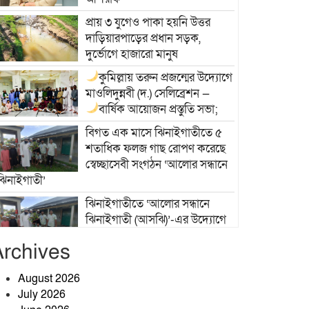
প্রায় ৩ যুগেও পাকা হয়নি উত্তর
দাড়িয়ারপাড়ের প্রধান সড়ক,
দুর্ভোগে হাজারো মানুষ
কুমিল্লায় তরুন প্রজন্মের উদ্যোগে
মাওলিদুন্নবী (দ.) সেলিব্রেশন —
বার্ষিক আয়োজন
প্রস্তুতি সভা;
বিগত এক মাসে ঝিনাইগাতীতে ৫
শতাধিক ফলজ গাছ রোপণ করেছে
স্বেচ্ছাসেবী সংগঠন ‘আলোর সন্ধানে
ঝিনাইগাতী’
ঝিনাইগাতীতে ‘আলোর সন্ধানে
ঝিনাইগাতী (আসঝি)’-এর উদ্যোগে
বৃক্ষরোপণ কর্মসূচি
Archives
বিআরডিবি ময়মনসিংহ সদরের
চেয়ারম্যান হওয়ায় জসিম উদ্দিন
August 2026
জনিকে তানভীর শাহরিয়ার নাবিলের
July 2026
ফুলেল শুভেচ্ছা