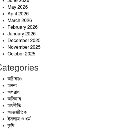
June 2026
May 2026
পাশেই থাকো ছায়া হয়ে
April 2026
March 2026
February 2026
তাহিরপুরে টাঙ্গুয়ার হাওরে পানিতে
January 2026
ডুবে ১ পর্যটকের মৃত্যু।
December 2025
November 2025
October 2025
শেরপুরের কৃষি উন্নয়নে কাজ করছেন
কৃষিবিদ আশিকুর হাসান আকাশ
Categories
নানা আয়োজনে আলোকবিন্দু
অগ্নিকাণ্ড
স্বেচ্ছাসেবী সংগঠনের দ্বিতীয়
অনন্য
প্রতিষ্ঠাবার্ষিকী পালিত
অপরাধ
অভিযান
অর্থনীতি
আন্তর্জাতিক
ইসলাম ও ধর্ম
কৃষি