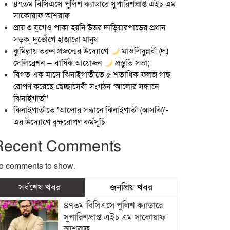
৪৭তম বিসিএসে পুলিশ ক্যাডারে সুপারিশপ্রাপ্ত এইচ এম
সাকোয়াফ আশরাফ
প্রায় ৩ যুগেও পাকা হয়নি উত্তর দাড়িয়ারপাড়ের প্রধান
সড়ক, দুর্ভোগে হাজারো মানুষ
কুমিল্লায় তরুন প্রজন্মের উদ্যোগে
মাওলিদুন্নবী (দ.)
সেলিব্রেশন — বার্ষিক আয়োজন
প্রস্তুতি সভা;
বিগত এক মাসে ঝিনাইগাতীতে ৫ শতাধিক ফলজ গাছ
রোপণ করেছে স্বেচ্ছাসেবী সংগঠন ‘আলোর সন্ধানে
ঝিনাইগাতী’
ঝিনাইগাতীতে ‘আলোর সন্ধানে ঝিনাইগাতী (আসঝি)’-
এর উদ্যোগে বৃক্ষরোপণ কর্মসূচি
Recent Comments
o comments to show.
সর্বশেষ খবর
জনপ্রিয় খবর
৪৭তম বিসিএসে পুলিশ ক্যাডারে
সুপারিশপ্রাপ্ত এইচ এম সাকোয়াফ
আশরাফ