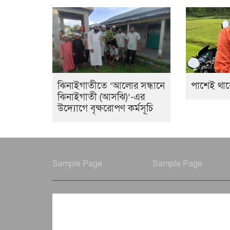
ঝিনাইগাতীতে ‘আলোর সন্ধানে
পাশেই থাক
ঝিনাইগাতী (আসঝি)’-এর
উদ্যোগে বৃক্ষরোপণ কর্মসূচি
Sample Page
Sample Page