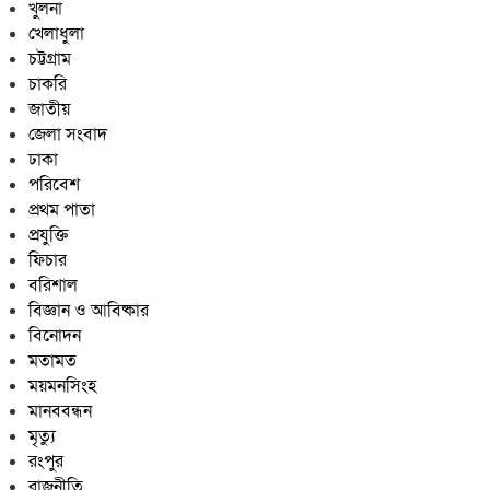
খুলনা
খেলাধুলা
চট্টগ্রাম
চাকরি
জাতীয়
জেলা সংবাদ
ঢাকা
পরিবেশ
প্রথম পাতা
প্রযুক্তি
ফিচার
বরিশাল
বিজ্ঞান ও আবিষ্কার
বিনোদন
মতামত
ময়মনসিংহ
মানববন্ধন
মৃত্যু
রংপুর
রাজনীতি