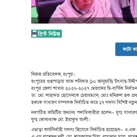
ফটো কা
​নিজস্ব প্রতিবেদক, রংপুর।
​রংপুরের গুপ্তপাড়ায় আজ শনিবার (১০ জানুয়ারি) উৎসাহ-উদ্দী
রংপুর জেলা শাখার ২০২৬-২০২৭ মেয়াদের দ্বি-বার্ষিক নির্বাচন
ডা. মো. শাহাদত হোসেনকে চেয়ারম্যান, মোঃ মনিরুল হক প্
হককে সাধারণ সম্পাদক নির্বাচিত করে ১৭ সদস্য বিশিষ্ট নতুন 
​নবগঠিত কমিটির অন্যান্য পদাধিকারীরা হলেন— যুগ্ম সাধার
যুগ্ম কোষাধ্যক্ষ মো. ইয়াকুব আলী।
​এছাড়া কার্যনির্বাহী সদস্য হিসেবে নির্বাচিত হয়েছেন— এ
এ.এম রাশেদুন নবী, মো. শাহজাহান মিয়া, রামানাথ সাহা, পরেশ