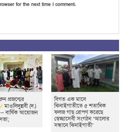
rowser for the next time I comment.
রুন প্রজন্মের
বিগত এক মাসে
ঝিনাইগাতীতে ৫ শতাধিক
মাওলিদুন্নবী (দ.)
ফলজ গাছ রোপণ করেছে
ন — বার্ষিক আয়োজন
স্বেচ্ছাসেবী সংগঠন ‘আলোর
ি সভা;
সন্ধানে ঝিনাইগাতী’