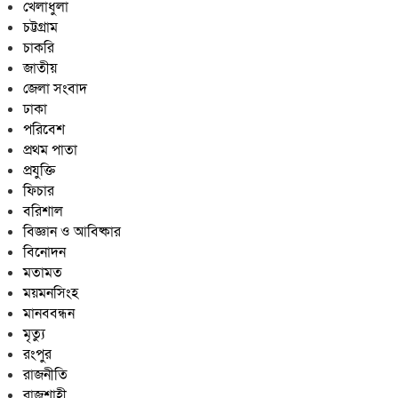
খেলাধুলা
চট্টগ্রাম
চাকরি
জাতীয়
জেলা সংবাদ
ঢাকা
পরিবেশ
প্রথম পাতা
প্রযুক্তি
ফিচার
বরিশাল
বিজ্ঞান ও আবিষ্কার
বিনোদন
মতামত
ময়মনসিংহ
মানববন্ধন
মৃত্যু
রংপুর
রাজনীতি
রাজশাহী