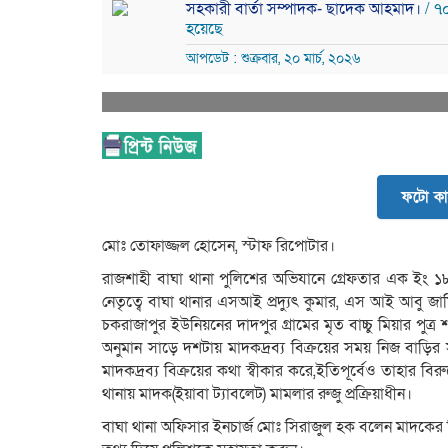
সহকারী বার্তা সম্পাদক- ছাদেক আহমাদ।
/ ৭
হয়েছে
আপডেট : শুক্রবার, ২০ মার্চ, ২০২৬
ফটো কা
মোঃ তোফাজ্জল হোসেন, স্টাফ রিপোটার।
রাজশাহী বাঘা থানা পুলিশের অভিযানে গ্রেফতার এক ইং 
নেতৃত্বে বাঘা থানার এসআই প্রদ্যুৎ কুমার, এস আই আবু জ
চকরাজাপুর ইউনিয়নের দাদপুর গ্রামের মৃত বাচ্চু মিয়ার পুত
অনুমান সাড়ে দশটায় মাদকদ্রব্য বিক্রয়ের সময় নিজ বাড়ি
মাদকদ্রব্য বিক্রয়ের কথা স্বীকার করে,ইতিপূর্বেও তাহার বির
থানায় মাদক(ইয়াবা ট্যাবলেট) মামলার রুজু প্রক্রিয়াধীন।
বাঘা থানা অফিসার ইনচার্জ মোঃ সিরাজুল হক বলেন মাদকের 