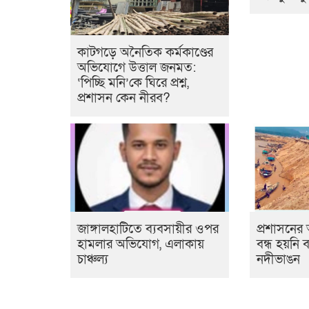
কাটগড়ে অনৈতিক কর্মকাণ্ডের
অভিযোগে উত্তাল জনমত:
‘পিচ্ছি মনি’কে ঘিরে প্রশ্ন,
প্রশাসন কেন নীরব?
জাঙ্গালহাটিতে ব্যবসায়ীর ওপর
প্রশাসনের
হামলার অভিযোগ, এলাকায়
বন্ধ হয়নি 
চাঞ্চল্য
নদীভাঙন