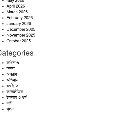
May 2026
অনুষ্ঠিত
April 2026
জাঙ্গালহাটিতে ব্যবসায়ীর ওপর
March 2026
হামলার অভিযোগ, এলাকায় চাঞ্চল্য
February 2026
January 2026
December 2025
প্রশাসনের অভিযানেও পুরোপুরি বন্ধ
November 2025
হয়নি বালু উত্তোলন, বাড়ছে
October 2025
নদীভাঙন
জীবনের বৃক্ষ
Categories
অগ্নিকাণ্ড
অনন্য
অপরাধ
অভিযান
অর্থনীতি
আন্তর্জাতিক
ইসলাম ও ধর্ম
কৃষি
খুলনা