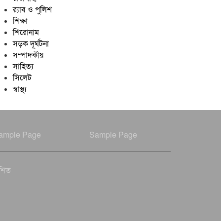
র‍্যাব ও পুলিশ
শিক্ষা
শিরোনাম
সড়ক দূর্ঘটনা
সম্পাদকীয়
সাহিত্য
সিলেট
স্বাস্থ্য
ample Page
Sample Page
াশিত