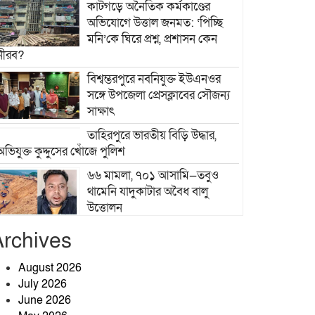
কাটগড়ে অনৈতিক কর্মকাণ্ডের
অভিযোগে উত্তাল জনমত: ‘পিচ্ছি
মনি’কে ঘিরে প্রশ্ন, প্রশাসন কেন
নীরব?
বিশ্বম্ভরপুরে নবনিযুক্ত ইউএনওর
সঙ্গে উপজেলা প্রেসক্লাবের সৌজন্য
সাক্ষাৎ
তাহিরপুরে ভারতীয় বিড়ি উদ্ধার,
অভিযুক্ত কুদ্দুসের খোঁজে পুলিশ
৬৬ মামলা, ৭০১ আসামি—তবুও
থামেনি যাদুকাটার অবৈধ বালু
উত্তোলন
খেলাপি ঋণ কমানোই বড় চ্যালেঞ্জ,
Archives
ঋণ আদায়ে জোর দিতে হবে: গভর্নর
August 2026
July 2026
শ্রীবরদী উপজেলা স্বাস্থ্য কমপ্লেক্সে
June 2026
হাসপাতাল ব্যবস্থাপনা কমিটির সভা