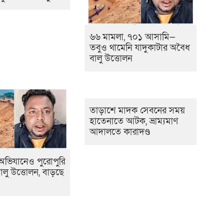
৬৬ মামলা, ৭০১ আসামি—
তবুও থামেনি যাদুকাটার অবৈধ
বালু উত্তোলন
তাড়াশে মাদক সেবনের সময়
হাতেনাতে আটক, ভ্রাম্যমাণ
আদালতে কারাদণ্ড
 অভিযানেও পুরোপুরি
বালু উত্তোলন, বাড়ছে