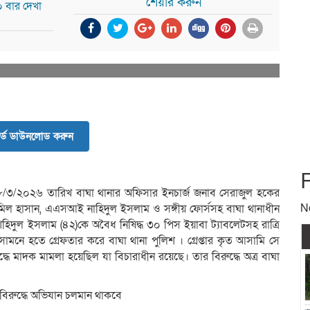
শেয়ার করুন
০ বার দেখা
র্ড ডাউনলোড করুন
১৮/৩/২০২৬ তারিখ বাঘা থানার অফিসার ইনচার্জ জনাব সেরাজুল হকের
N
ামিল হাসান, এএসআই নাহিদুল ইসলাম ও সঙ্গীয় ফোর্সসহ বাঘা থানাধীন
্র শহিদুল ইসলাম (৪২)কে অবৈধ নিষিদ্ধ ৩০ পিস ইয়াবা ট্যাবলেটসহ রাত্রি
র সামনে হতে গ্রেফতার করে বাঘা থানা পুলিশ । গ্রেপ্তার কৃত আসামি সে
ুদ্ধে মাদক মামলা হয়েছিল যা বিচারাধীন রয়েছে। তার বিরুদ্ধে অত্র বাঘা
বিরুদ্ধে অভিযান চলমান থাকবে