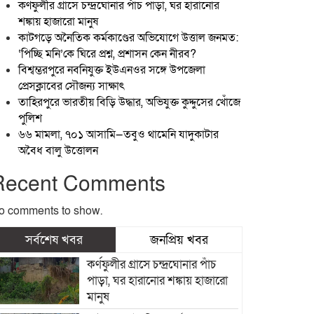
কর্ণফুলীর গ্রাসে চন্দ্রঘোনার পাঁচ পাড়া, ঘর হারানোর
শঙ্কায় হাজারো মানুষ
কাটগড়ে অনৈতিক কর্মকাণ্ডের অভিযোগে উত্তাল জনমত:
‘পিচ্ছি মনি’কে ঘিরে প্রশ্ন, প্রশাসন কেন নীরব?
বিশ্বম্ভরপুরে নবনিযুক্ত ইউএনওর সঙ্গে উপজেলা
প্রেসক্লাবের সৌজন্য সাক্ষাৎ
তাহিরপুরে ভারতীয় বিড়ি উদ্ধার, অভিযুক্ত কুদ্দুসের খোঁজে
পুলিশ
৬৬ মামলা, ৭০১ আসামি—তবুও থামেনি যাদুকাটার
অবৈধ বালু উত্তোলন
Recent Comments
o comments to show.
সর্বশেষ খবর
জনপ্রিয় খবর
কর্ণফুলীর গ্রাসে চন্দ্রঘোনার পাঁচ
পাড়া, ঘর হারানোর শঙ্কায় হাজারো
মানুষ