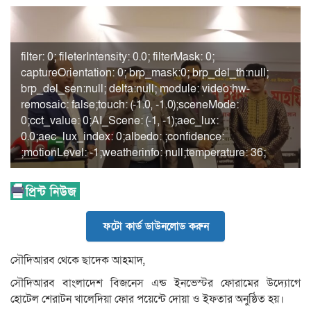
filter: 0; fileterIntensity: 0.0; filterMask: 0;
captureOrientation: 0; brp_mask:0; brp_del_th:null;
brp_del_sen:null; delta:null; module: video;hw-
remosaic: false;touch: (-1.0, -1.0);sceneMode:
0;cct_value: 0;AI_Scene: (-1, -1);aec_lux:
0.0;aec_lux_index: 0;albedo: ;confidence:
;motionLevel: -1;weatherinfo: null;temperature: 36;
ফটো কার্ড ডাউনলোড করুন
সৌদিআরব থেকে ছাদেক আহমাদ,
সৌদিআরব বাংলাদেশ বিজনেস এন্ড ইনভেস্টর ফোরামের উদ্যোগে
হোটেল শেরাটন খালেদিয়া ফোর পয়েন্টে দোয়া ও ইফতার অনুষ্ঠিত হয়।