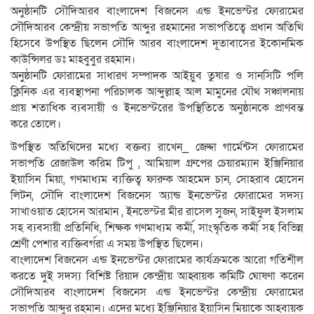
অনুষ্ঠানটি সৌদিআরব বাংলাদেশ বিজনেস এন্ড ইনভেস্টর ফোরামের
সৌদিআরব কেন্দ্রীয় সভাপতি আব্দুর রহমানের সভাপতিত্বে প্রধান অতিথি
হিসেবে উপস্থিত ছিলেন সৌদি আরব বাংলাদেশ দূতাবাসের ইকোনমিক
কাউন্সিলর ডঃ মাহবুবুর রহমান।
অনুষ্ঠানটি ফোরামের সাধারণ সম্পাদক আইয়ুব তুষার ও সানসিটি পলি
ক্লিনিক এর ব্যবস্থাপনা পরিচালক আব্দুল্লাহ আল মামুনের যৌথ সঞ্চালনায়
প্রায় শতাধিক ব্যবসায়ী ও ইনভেস্টরের উপস্থিতিতে অনুষ্ঠানকে প্রাণবন্ত
করে তোলে।
উপস্থিত অতিথিদের মধ্যে বক্তব্য রাখেন_ জেদ্দা গার্মেন্টস ফোরামের
সভাপতি রেজাউল করিম টিপু , আমিয়াল গ্রুপের চেয়ারম্যান ইঞ্জিনিয়ার
ইয়াসিন মিয়া, গণমাধ্যম ব্যক্তিত্ব ফারুক আহমেদ চান, সোহরাব হোসেন
লিটন, সৌদি বাংলাদেশ বিজনেস অ্যান্ড ইনভেস্টর ফোরামের সদস্য
সাখাওয়াত হোসেন আরমান , ইনভেস্টর মীর রাসেল সুজন, সাইফুল ইসলাম
সহ ব্যবসায়ী প্রতিনিধি, শিক্ষক গণমাধ্যম কর্মী, সাংস্কৃতিক কর্মী সহ বিভিন্ন
শ্রেণী পেশার ব্যক্তিবর্গরা এ সময় উপস্থিত ছিলেন।
বাংলাদেশ বিজনেস এন্ড ইনভেস্টর ফোরামের কার্যক্রমকে আরো গতিশীল
করতে দুই সদস্য বিশিষ্ট রিয়াদ কেন্দ্রীয় আহ্বায়ক কমিটি ঘোষণা করেন
সৌদিআরব বাংলাদেশ বিজনেস এন্ড ইনভেস্টর কেন্দ্রীয় ফোরামের
সভাপতি আব্দুর রহমান। এদের মধ্যে ইঞ্জিনিয়ার ইয়াসিন মিয়াকে আহবায়ক