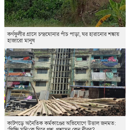
কর্ণফুলীর গ্রাসে চন্দ্রঘোনার পাঁচ পাড়া, ঘর হারানোর শঙ্কায়
হাজারো মানুষ
কাটগড়ে অনৈতিক কর্মকাণ্ডের অভিযোগে উত্তাল জনমত:
‘পিচ্ছি মনি’কে ঘিরে প্রশ্ন, প্রশাসন কেন নীরব?