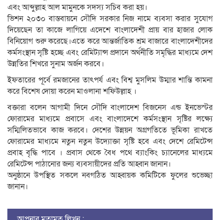
এবং আব্দুল্লাহ আল মামুনকে সদস্য সচিব করা হয়।
ভিশন ২০৩০ বাস্তবায়নে সৌদি সরকার নিজ নামে ব্যবসা করার সুযোগ
দিয়েছেন তা কাজে লাগিয়ে এদেশে বাংলাদেশী প্রায় বার হাজার লোক
বিনিয়োগ শুরু করেছে।এতে করে আন্তর্জাতিক শ্রম বাজারে বাংলাদেশীদের
কর্মসংস্থান সৃষ্টি হচ্ছে এবং রেমিট্যান্স প্রদানে অর্থনীতি সমৃদ্ধির মাধ্যমে দেশ
উন্নতির শিখরে সুনাম অর্জন করবে।
ইফতারের পূর্বে রমজানের তাৎপর্য এবং বিশ্ব মুসলিম উম্মার শান্তি কামনা
করে বিশেষ দোয়া করেন মাওলানা শফিউল্লাহ ।
বক্তারা বলেন আগামী দিনে সৌদি বাংলাদেশ বিজনেস এন্ড ইনভেস্টর
ফোরামের মাধ্যমে প্রবাসে এবং বাংলাদেশে কর্মসংস্থান সৃষ্টির লক্ষ্যে
সম্মিলিতভাবে কাজ করবে। দেশের উন্নয়ন অগ্রগতিতে ভূমিকা রাখতে
ফোরামের মাধ্যমে নতুন নতুন উদ্যোক্তা সৃষ্টি হবে এবং দেশে রেমিটেন্স
প্রবাহ বৃদ্ধি পাবে । প্রবাস থেকে বৈধ পথে ব্যাংকিং চ্যানেলের মাধ্যমে
রেমিটেন্স পাঠানোর জন্য ব্যবসায়ীদের প্রতি আহ্বান জানান।
অনুষ্ঠানে উপস্থিত সকলে নবগঠিত আহ্বায়ক কমিটিকে ফুলের শুভেচ্ছা
জানান।
আপনার মতামত লিখুন :