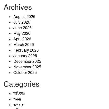
Archives
তাহিরপুরে ভারতীয় বিড়ি উদ্ধার, অভিযুক্ত
August 2026
কুদ্দুসের খোঁজে পুলিশ
July 2026
June 2026
May 2026
৬৬ মামলা, ৭০১ আসামি—তবুও থামেনি
April 2026
যাদুকাটার অবৈধ বালু উত্তোলন
March 2026
February 2026
January 2026
খেলাপি ঋণ কমানোই বড় চ্যালেঞ্জ, ঋণ
December 2025
আদায়ে জোর দিতে হবে: গভর্নর
November 2025
October 2025
Categories
শ্রীবরদী উপজেলা স্বাস্থ্য কমপ্লেক্সে
হাসপাতাল ব্যবস্থাপনা কমিটির সভা
অগ্নিকাণ্ড
অনুষ্ঠিত
অনন্য
অপরাধ