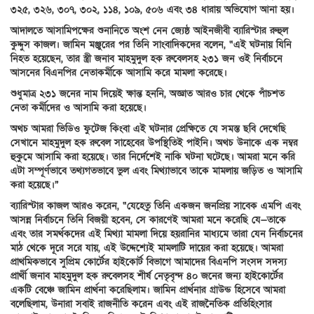
৩২৫, ৩২৬, ৩০৭, ৩০২, ১১৪, ১০৯, ৫০৬ এবং ৩৪ ধারায় অভিযোগ আনা হয়।
আদালতে আসামিপক্ষের শুনানিতে অংশ নেন জ্যেষ্ঠ আইনজীবী ব্যারিস্টার রুহুল
কুদ্দুস কাজল। জামিন মঞ্জুরের পর তিনি সাংবাদিকদের বলেন, “এই ঘটনায় যিনি
নিহত হয়েছেন, তার স্ত্রী জনাব মাহমুদুল হক রুবেলসহ ২৩১ জন ওই নির্বাচনে
আসনের বিএনপির নেতাকর্মীকে আসামি করে মামলা করেছে।
শুধুমাত্র ২৩১ জনের নাম দিয়েই ক্ষান্ত হননি, অজ্ঞাত আরও চার থেকে পাঁচশত
নেতা কর্মীদের ও আসামি করা হয়েছে।
অথচ আমরা ভিডিও ফুটেজ কিংবা এই ঘটনার প্রেক্ষিতে যে সমস্ত ছবি দেখেছি
সেখানে মাহমুদুল হক রুবেল সাহেবের উপস্থিতিই পাইনি। অথচ উনাকে এক নম্বর
হুকুমে আসামি করা হয়েছে। তার নির্দেশেই নাকি ঘটনা ঘটেছে। আমরা মনে করি
এটা সম্পূর্ণভাবে তথ্যগতভাবে ভুল এবং মিথ্যাভাবে তাকে মামলায় জড়িত ও আসামি
করা হয়েছে।”
ব্যারিস্টার কাজল আরও করেন, “যেহেতু তিনি একজন জনপ্রিয় সাবেক এমপি এবং
আসন্ন নির্বাচনে তিনি বিজয়ী হবেন, সে কারণেই আমরা মনে করেছি যে—তাকে
এবং তার সমর্থকদের এই মিথ্যা মামলা দিয়ে হয়রানির মাধ্যমে তারা যেন নির্বাচনের
মাঠ থেকে দূরে সরে যায়, এই উদ্দেশ্যেই মামলাটি দায়ের করা হয়েছে। আমরা
প্রাথমিকভাবে সুপ্রিম কোর্টের হাইকোর্ট বিভাগে আমাদের বিএনপি সংসদ সদস্য
প্রার্থী জনাব মাহমুদুল হক রুবেলসহ শীর্ষ নেতৃবৃন্দ ৪০ জনের জন্য হাইকোর্টের
একটি বেঞ্চে জামিন প্রার্থনা করেছিলাম। জামিন প্রার্থনার গ্রাউন্ড হিসেবে আমরা
বলেছিলাম, উনারা সবাই রাজনীতি করেন এবং এই রাজনৈতিক প্রতিহিংসার