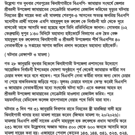
উল্লেখ্য গত বুধবার শেরপুরের ঝিনাইগাতীতে বিএনপি- জামায়াত সংঘর্ষে জেলার
শ্রীবরদী উপজেলা জামায়াতের সেক্রেটারি মাওলানা রেজাউল করিমের মৃত্যুর ঘটনায়
নিহতের স্ত্রীর দায়ের করা ওই মামলায় শেরপুর-৩ আসনের অত্যন্ত জনপ্রিয় বিএনপি
মনোনীত প্রার্থী সাবেক এমপি মাহমুদুল হক রুবেল কে নির্বাচনী মাঠ থেকে দূরে
রাখতেই তাকে আসামি করা হয়েছে বলে তিনি প্রতিনিধিকে জানান। সোমবার (০২
ফেব্রুয়ারি) দুপুর ১:৩০ মিনিটে মহামান্য হাইকোর্টে বিভাগের এক দ্বৈত বেঞ্চ
মাহমুদুল হক রুবেলসহ ঝিনাইগাতী ও শ্রীবরদী উপজেলার শীর্ষ বিএনপির ৪০
নেতাকর্মীকে ৬ সপ্তাহের আগাম জামিন প্রদান করেছেন মহামান্য হাইকোর্ট।
( ঘটনার প্রেক্ষাপট ও মামলা )
গত ২৮ জানুয়ারি বুধবার বিকেলে ঝিনাইগাতী উপজেলা প্রশাসনের উদ্যোগে
আয়োজিত নির্বাচনী ইশতেহার ঘোষণা অনুষ্ঠানে পূর্ব থেকেই জামায়াত কর্মীরা সব
চেয়ার দখল করে বসে থাকেন। পরে বিএনপি নেতা কর্মীরা বসার জন্য কোন চেয়ার
না পেয়ে বাকবিতন্ডায় জড়িয়ে পড়ে। মূলতঃ চেয়ারে বসাকে কেন্দ্র করেই বিএনপি
ও জামায়াত নেতাকর্মীদের মধ্যে সংঘর্ষের ঘটনা ঘটে। এতে গুরুতর আহত হন
শ্রীবরদী উপজেলা জামায়াতের সেক্রেটারি মাওলানা রেজাউল করিম। পরে
ময়মনসিংহ মেডিকেল কলেজ হাসপাতালে নেয়ার পথে তিনি মারা যান।
ঘটনার ৩ দিন পর ৩১ জানুয়ারি দিবাগত রাতে নিহতের স্ত্রী মারজিয়া বাদী হয়ে
ঝিনাইগাতী থানায় হত্যা মামলা দায়ের করেন (জিআর মামলা নং ২০/২০২৬)।
মামলায় বিএনপি প্রার্থী সাবেক এমপি মাহমুদুল হক রুবেলকে প্রধান আসামি করে
২৩১ জনের নাম উল্লেখসহ অজ্ঞাত আরও ৫০০ থেকে ৬০০ জনকে আসামি করে
মামলা দায়ের করা হয়। এজাহারে পেনাল কোডের ১৪৩, ১৪৪, ৩৪১, ৩২৩, ৩২৪,