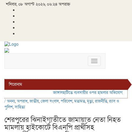
শনিবার, ০৮ অগাস্ট ২০২৬, ০৬:২৪ অপরাহ্ন
Toggle
navigation
শিরোনাম
জাঙ্গালহাটিতে ব্যবসায়ীর ওপর হামলার অভিযোগ, এলাকায় চ
/
অনন্য
,
অপরাধ
,
জাতীয়
,
জেলা সংবাদ
,
পরিবেশ
,
মতামত
,
মৃত্যু
,
রাজনীতি
,
র‍্যাব ও
পুলিশ
,
সাহিত্য
শেরপুরের ঝিনাইগাতীতে জামায়াত নেতা নিহত
মামলায় হাইকোর্টে বিএনপি প্রার্থীসহ