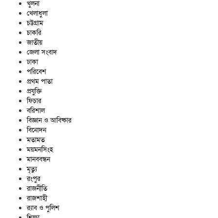
খুলনা
খেলাধুলা
চট্টগ্রাম
চাকরি
জাতীয়
জেলা সংবাদ
ঢাকা
পরিবেশ
প্রথম পাতা
প্রযুক্তি
ফিচার
বরিশাল
বিজ্ঞান ও আবিষ্কার
বিনোদন
মতামত
ময়মনসিংহ
মানববন্ধন
মৃত্যু
রংপুর
রাজনীতি
রাজশাহী
র‍্যাব ও পুলিশ
শিক্ষা