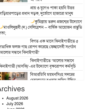
প্রায় ৩ যুগেও পাকা হয়নি উত্তর
দাড়িয়ারপাড়ের প্রধান সড়ক, দুর্ভোগে হাজারো মানুষ
কুমিল্লায় তরুন প্রজন্মের উদ্যোগে
মাওলিদুন্নবী (দ.) সেলিব্রেশন — বার্ষিক আয়োজন
প্রস্তুতি
সভা;
বিগত এক মাসে ঝিনাইগাতীতে ৫
শতাধিক ফলজ গাছ রোপণ করেছে স্বেচ্ছাসেবী সংগঠন
‘আলোর সন্ধানে ঝিনাইগাতী’
ঝিনাইগাতীতে ‘আলোর সন্ধানে
ঝিনাইগাতী (আসঝি)’-এর উদ্যোগে বৃক্ষরোপণ কর্মসূচি
বিআরডিবি ময়মনসিংহ সদরের
চেয়ারম্যান হওয়ায় জসিম উদ্দিন
জনিকে তানভীর শাহরিয়ার নাবিলের
Archives
ফুলেল শুভেচ্ছা
August 2026
পাশেই থাকো ছায়া হয়ে
July 2026
তাহিরপুরে টাঙ্গুয়ার হাওরে পানিতে