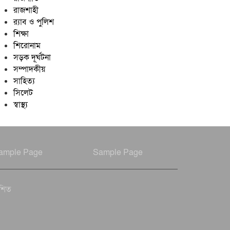
রাজশাহী
র‍্যাব ও পুলিশ
শিক্ষা
শিরোনাম
সড়ক দূর্ঘটনা
সম্পাদকীয়
সাহিত্য
সিলেট
স্বাস্থ্য
ample Page
Sample Page
াশিত