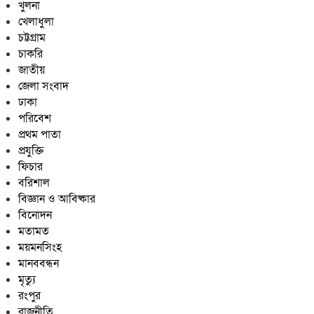
খুলনা
খেলাধুলা
চট্টগ্রাম
চাকরি
জাতীয়
জেলা সংবাদ
ঢাকা
পরিবেশ
প্রথম পাতা
প্রযুক্তি
ফিচার
বরিশাল
বিজ্ঞান ও আবিষ্কার
বিনোদন
মতামত
ময়মনসিংহ
মানববন্ধন
মৃত্যু
রংপুর
রাজনীতি