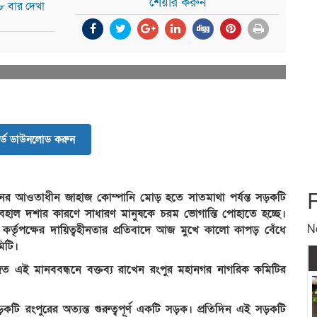
শেয়ার করুন
৮ বার দেখা
র্ড ডাউনলোড করুন
েশনের আওতাধীন জাহাজ কোম্পানি মোড় হতে সাতমাথা পর্যন্ত সড়কটি
েহাল দশার কারণে সাধারণ মানুষকে চরম ভোগান্তি পোহাতে হচ্ছে।
N
ন কর্তৃপক্ষের দায়িত্বহীনতার প্রতিবাদে আজ মুখে কালো কাপড় বেঁধে
িটি।
িত এই মানববন্ধনে বক্তব্য রাখেন রংপুর মহানগর নাগরিক কমিটির
টি রংপুরের অত্যন্ত গুরুত্বপূর্ণ একটি সড়ক। প্রতিদিন এই সড়কটি