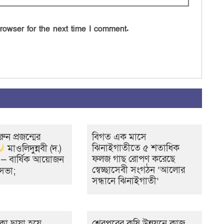
rowser for the next time I comment.
রুন প্রজন্মের
বিগত এক মাসে
ঝিনাইগাতীতে ৫ শতাধিক
মাওলিদুন্নবী (দ.)
ফলজ গাছ রোপণ করেছে
ন — বার্ষিক আয়োজন
স্বেচ্ছাসেবী সংগঠন ‘আলোর
ি সভা;
সন্ধানে ঝিনাইগাতী’
ো ছায়া হয়ে
শেরপুরের কৃষি উন্নয়নে কাজ