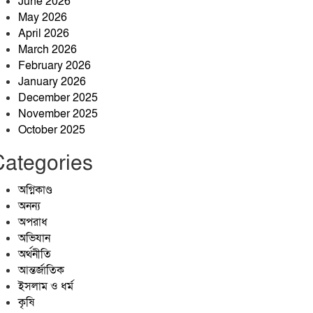
June 2026
ডুবে ১ পর্যটকের মৃত্যু।
May 2026
April 2026
March 2026
শেরপুরের কৃষি উন্নয়নে কাজ করছেন
February 2026
কৃষিবিদ আশিকুর হাসান আকাশ
January 2026
নানা আয়োজনে আলোকবিন্দু
December 2025
স্বেচ্ছাসেবী সংগঠনের দ্বিতীয়
November 2025
প্রতিষ্ঠাবার্ষিকী পালিত
October 2025
Categories
অগ্নিকাণ্ড
অনন্য
অপরাধ
অভিযান
অর্থনীতি
আন্তর্জাতিক
ইসলাম ও ধর্ম
কৃষি