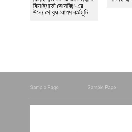
ঝিনাইগাতী (আসঝি)’-এর
উদ্যোগে বৃক্ষরোপণ কর্মসূচি
Sample Page
Sample Page