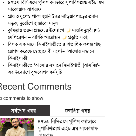
৪৭তম বিসিএসে পুলিশ ক্যাডারে সুপারিশপ্রাপ্ত এইচ এম
সাকোয়াফ আশরাফ
প্রায় ৩ যুগেও পাকা হয়নি উত্তর দাড়িয়ারপাড়ের প্রধান
সড়ক, দুর্ভোগে হাজারো মানুষ
কুমিল্লায় তরুন প্রজন্মের উদ্যোগে
মাওলিদুন্নবী (দ.)
সেলিব্রেশন — বার্ষিক আয়োজন
প্রস্তুতি সভা;
বিগত এক মাসে ঝিনাইগাতীতে ৫ শতাধিক ফলজ গাছ
রোপণ করেছে স্বেচ্ছাসেবী সংগঠন ‘আলোর সন্ধানে
ঝিনাইগাতী’
ঝিনাইগাতীতে ‘আলোর সন্ধানে ঝিনাইগাতী (আসঝি)’-
এর উদ্যোগে বৃক্ষরোপণ কর্মসূচি
Recent Comments
o comments to show.
সর্বশেষ খবর
জনপ্রিয় খবর
৪৭তম বিসিএসে পুলিশ ক্যাডারে
সুপারিশপ্রাপ্ত এইচ এম সাকোয়াফ
আশরাফ