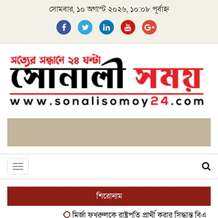
সোমবার, ১০ অগাস্ট ২০২৬, ১০:০৮ পূর্বাহ্ন
Toggle
navigation
শিরোনাম
মির্জা ফখরুলকে রাষ্ট্রপতি প্রার্থী করার সিদ্ধান্ত বিএনপির
স