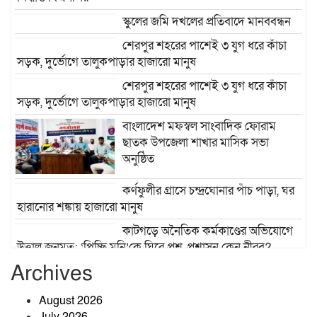
স্কুলের জমি দখলের প্রতিবাদে মানববন্ধন
শেরপুর শহরের পাশেই ৩ যুগ ধরে কাঁচা
সড়ক, দুর্ভোগে তালুকপাড়ার হাজারো মানুষ
শেরপুর শহরের পাশেই ৩ যুগ ধরে কাঁচা
সড়ক, দুর্ভোগে তালুকপাড়ার হাজারো মানুষ
বাংলাদেশ মফস্বল সাংবাদিক ফোরাম
ছাতক উপজেলা শাখার মাসিক সভা
অনুষ্ঠিত
কর্ণফুলীর গ্রাসে চন্দ্রঘোনার পাঁচ পাড়া, ঘর
হারানোর শঙ্কায় হাজারো মানুষ
কাটগড়ে অনৈতিক কর্মকাণ্ডের অভিযোগে
উত্তাল জনমত: ‘পিচ্ছি মনি’কে ঘিরে প্রশ্ন, প্রশাসন কেন নীরব?
Archives
বিশ্বম্ভরপুরে নবনিযুক্ত ইউএনওর সঙ্গে
উপজেলা প্রেসক্লাবের সৌজন্য সাক্ষাৎ
August 2026
July 2026