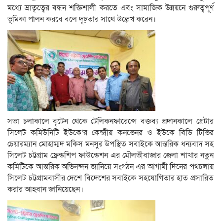
মধ্যে ভ্রাতৃত্বের বন্ধন শক্তিশালী করতে এবং সামাজিক উন্নয়নে গুরুত্বপূর্ণ
ভূমিকা পালন করবে বলে দৃঢ়তার সাথে উল্লেখ করেন।
সভা চলাকালে বৃটেন থেকে টেলিকনফারেন্সে বক্তব্য প্রদানকালে গ্রেটার
সিলেট কমিউনিটি ইউকে’র কেন্দ্রীয় কনভেনর ও ইউকে বিডি টিভির
চেয়ারম্যান মোহাম্মদ মকিস মনসুর উপস্থিত সবাইকে আন্তরিক ধন্যবাদ সহ
সিলেট চট্টগ্রাম ফ্রেন্ডশিপ ফাউন্ডেশন এর মৌলভীবাজার জেলা শাখার নতুন
কমিটিকে আন্তরিক অভিনন্দন জানিয়ে সংগঠন এর আগামী দিনের পথচলায়
সিলেট চট্টগ্রামবাসীর দেশে বিদেশের সবাইকে সহযোগিতার হাত প্রসারিত
করার আহবান জানিয়েছেন।