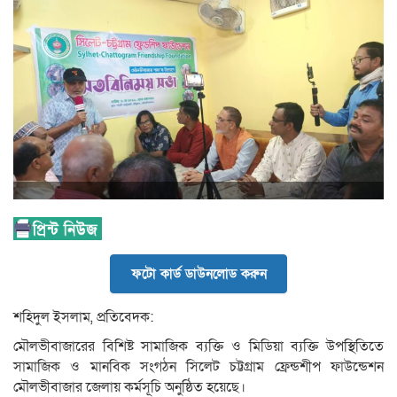
ফটো কার্ড ডাউনলোড করুন
শ‌হিদুল ইসলাম, প্রতি‌বেদক:
মৌলভীবাজারের বি‌শিষ্ট সাম‌া‌জিক ব‌্যক্তি ও মি‌ডিয়া ব‌্যক্তি উপ‌স্থি‌তি‌তে
সাম‌া‌জিক ও মান‌বিক সংগঠন সি‌লেট চট্টগ্রাম ফ্রেন্ড‌শীপ ফাউ‌ন্ডেশন
মৌলভীবাজার ‌জেলায় কর্মসূ‌চি অনু‌ষ্ঠিত হয়ে‌ছে।