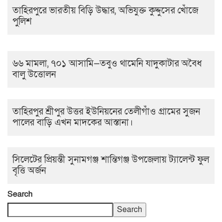
তাহিরপুরে ভারতীয় বিড়ি উদ্ধার, অভিযুক্ত কুদ্দুসের খোঁজে
পুলিশ
৬৬ মামলা, ৭০১ আসামি—তবুও থামেনি যাদুকাটার অবৈধ
বালু উত্তোলন
তাহিরপুর শ্রীপুর উত্তর ইউনিয়নের তেলীগাঁও গ্ৰামের সুজন
পালের বাড়ি এখন মাদকের আস্তানা।
সিলেটের প্রিয়ন্তী সুনামগঞ্জ শান্তিগঞ্জ উপজেলায় ট্যালেন্ট ফুল
বৃত্তি অর্জন
Search
Search