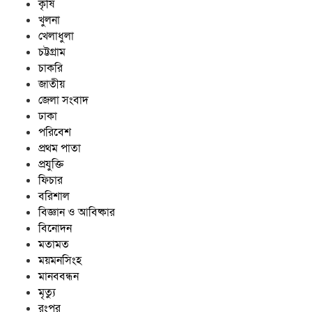
কৃষি
খুলনা
খেলাধুলা
চট্টগ্রাম
চাকরি
জাতীয়
জেলা সংবাদ
ঢাকা
পরিবেশ
প্রথম পাতা
প্রযুক্তি
ফিচার
বরিশাল
বিজ্ঞান ও আবিষ্কার
বিনোদন
মতামত
ময়মনসিংহ
মানববন্ধন
মৃত্যু
রংপুর