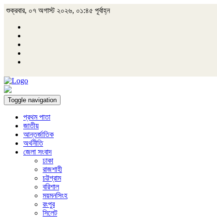
শুক্রবার, ০৭ অগাস্ট ২০২৬, ০১:৪৫ পূর্বাহ্ন
Toggle navigation
প্রথম পাতা
জাতীয়
আন্তর্জাতিক
অর্থনীতি
জেলা সংবাদ
ঢাকা
রাজশাহী
চট্টগ্রাম
বরিশাল
ময়মনসিংহ
রংপুর
সিলেট