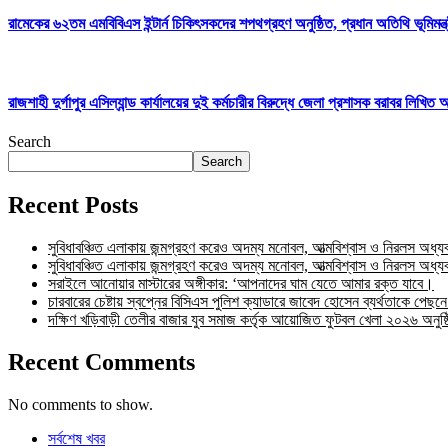
রামেকের ৬২তম এমবিবিএস ইন্টার্ন চিকিৎসকদের শপথগ্রহণ অনুষ্ঠিত, প্রধান অতিথি ভূমিমন্ত্র
রাজশাহী দুর্গাপুর এসিল্যান্ড কার্যালয়ের দুই কর্মচারীর বিরুদ্ধে জেলা প্রশাসক বরাবর লিখ
Search
Search
Recent Posts
সুবিধাবঞ্চিত এলাকায় জন্মগ্রহণ করেও অদম্য মনোবল, আত্মবিশ্বাস ও নিরলস অধ্
সুবিধাবঞ্চিত এলাকায় জন্মগ্রহণ করেও অদম্য মনোবল, আত্মবিশ্বাস ও নিরলস অধ্
সরাইলে আনোয়ার মাস্টারের অঙ্গীকার: ‘আপনাদের ঘাম যেতে আমার রক্ত যাবে।
চারবারের চেষ্টায় স্বপ্নের বিসিএস পুলিশ ক্যাডারে জাবেদ হোসেন ব্যর্থতাকে পেছ
দক্ষিণ খড়িবাড়ী তেলীর বাজার যুব সমাজ কর্তৃক আয়োজিত ফুটবল খেলা ২০২৬ অনুষ
Recent Comments
No comments to show.
সর্বশেষ খবর