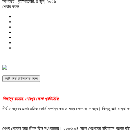
আপডেট : বৃহস্পতিবার, ৪ জুন, ২০২৬
শেয়ার করুন
ফটো কার্ড ডাউনলোড করুন
মিজানুর রহমান, শেরপুর জেলা প্রতিনিধি:
দীর্ঘ ৫ বছরের একাডেমিক কোর্স সম্পন্ন করতে সময় লেগেছে ৮ বছর। কিন্তু এই যাত্রা ক
শৈশব থেকেই তার জীবন ছিল সংগ্রামময়। ২০০৩-০৪ সালে শেরপুরের ইতিহাসে প্রথম রাষ্ট্