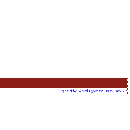
সুবিধাবঞ্চিত এলাকায় জন্মগ্রহণ করেও অদম্য মনোবল, আত