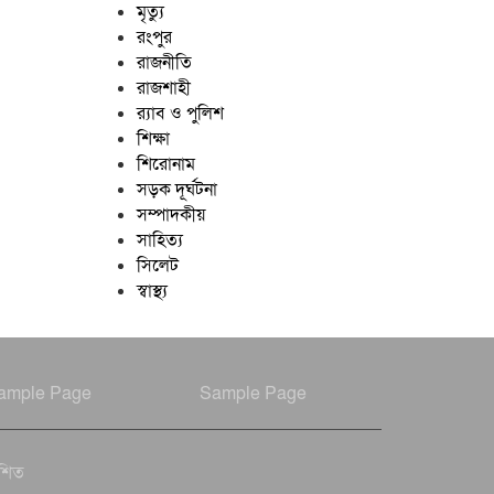
মৃত্যু
রংপুর
রাজনীতি
রাজশাহী
র‍্যাব ও পুলিশ
শিক্ষা
শিরোনাম
সড়ক দূর্ঘটনা
সম্পাদকীয়
সাহিত্য
সিলেট
স্বাস্থ্য
ample Page
Sample Page
াশিত