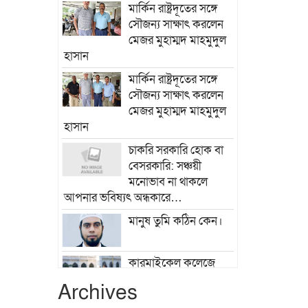
মার্কিন রাষ্ট্রদূতের সঙ্গে
সৌজন্য সাক্ষাৎ করলেন
মেজর মুহাম্মদ মাহমুদুল
হাসান
মার্কিন রাষ্ট্রদূতের সঙ্গে
সৌজন্য সাক্ষাৎ করলেন
মেজর মুহাম্মদ মাহমুদুল
হাসান
চাকরি সরকারি হোক বা
বেসরকারি: সঞ্চয়ী
মনোভাব না থাকলে
আপনার ভবিষ্যৎ অন্ধকারে…
মানুষ তুমি কঠিন কেন।
কারমাইকেল কলেজে
ব্র্যাক ব্যাংকের উদ্যোগে
Archives
বৃক্ষরোপণ কর্মসূচি