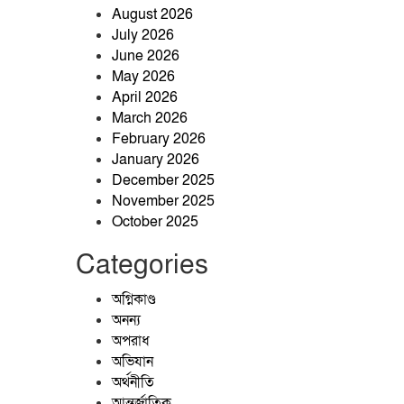
অনুষ্ঠিত
August 2026
সুবিধাবঞ্চিত এলাকায়
July 2026
জন্মগ্রহণ করেও অদম্য
June 2026
মনোবল, আত্মবিশ্বাস ও
May 2026
নিরলস অধ্যবসায়ের মাধ্যমে অর্জন
April 2026
করেছেন বিসিএস ক্যাডার হওয়ার গৌরব।
March 2026
February 2026
সুবিধাবঞ্চিত এলাকায়
January 2026
জন্মগ্রহণ করেও অদম্য
December 2025
মনোবল, আত্মবিশ্বাস ও
November 2025
নিরলস অধ্যবসায়ের মাধ্যমে অর্জন
October 2025
করেছেন বিসিএস ক্যাডার হওয়ার গৌরব।
Categories
সরাইলে আনোয়ার
মাস্টারের অঙ্গীকার:
অগ্নিকাণ্ড
‘আপনাদের ঘাম যেতে
অনন্য
আমার রক্ত যাবে।
অপরাধ
চারবারের চেষ্টায় স্বপ্নের
অভিযান
বিসিএস পুলিশ ক্যাডারে
অর্থনীতি
জাবেদ হোসেন ব্যর্থতাকে
আন্তর্জাতিক