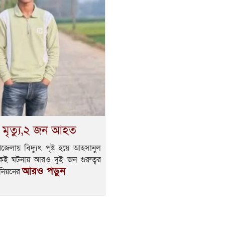
ীর মৃত্যু,২ জন আহত
জেলায় বিদ্যুৎ পৃষ্ট হয়ে আহসানুল
কেই ঘটনায় আরও দুই জন গুরুত্বর
আরও পড়ুন
নিয়নের