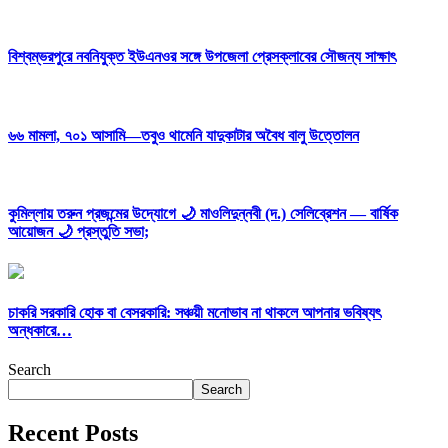
বিশ্বম্ভরপুরে নবনিযুক্ত ইউএনওর সঙ্গে উপজেলা প্রেসক্লাবের সৌজন্য সাক্ষাৎ
৬৬ মামলা, ৭০১ আসামি—তবুও থামেনি যাদুকাটার অবৈধ বালু উত্তোলন
কুমিল্লায় তরুন প্রজন্মের উদ্যোগে 🌙 মাওলিদুন্নবী (দ.) সেলিব্রেশন — বার্ষিক
আয়োজন 🌙 প্রস্তুতি সভা;
চাকরি সরকারি হোক বা বেসরকারি: সঞ্চয়ী মনোভাব না থাকলে আপনার ভবিষ্যৎ
অন্ধকারে…
Search
Search
Recent Posts