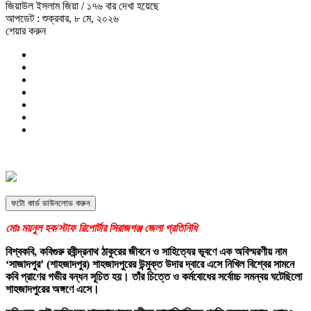
জিয়াউল ইসলাম জিয়া
/ ১৭৬ বার দেখা হয়েছে
আপডেট : শুক্রবার, ৮ মে, ২০২৬
শেয়ার করুন
ফটো কার্ড ডাউনলোড করুন
মোঃ ময়নুল হক/
স্টাফ রিপোর্টার
সিরাজগঞ্জ জেলা প্রতিনিধি
বিশ্বকবি, কবিগুরু রবীন্দ্রনাথ ঠাকুরের জীবনে ও সাহিত্যের ভূবণে এক অবিস্মরণীয় নাম
‘সাজাদপুর’ (শাহজাদপুর) শাহজাদপুরের উন্মুক্ত উদার দ্বারে এসে নিখিল বিশ্বের সামনে
কবি প্রাণের গভীর বন্ধন সূচিত হয়। তাঁর চিত্তে ও কর্মবোধের সর্বোচ্চ সমন্বয় ঘটেছিলো
শাহজাদপুরের অঙ্গণে এসে।