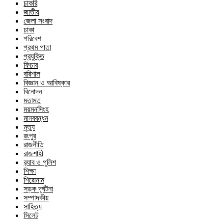
চাকরি
জাতীয়
জেলা সংবাদ
ঢাকা
পরিবেশ
প্রথম পাতা
প্রযুক্তি
ফিচার
বরিশাল
বিজ্ঞান ও আবিষ্কার
বিনোদন
মতামত
ময়মনসিংহ
মানববন্ধন
মৃত্যু
রংপুর
রাজনীতি
রাজশাহী
র‍্যাব ও পুলিশ
শিক্ষা
শিরোনাম
সড়ক দূর্ঘটনা
সম্পাদকীয়
সাহিত্য
সিলেট