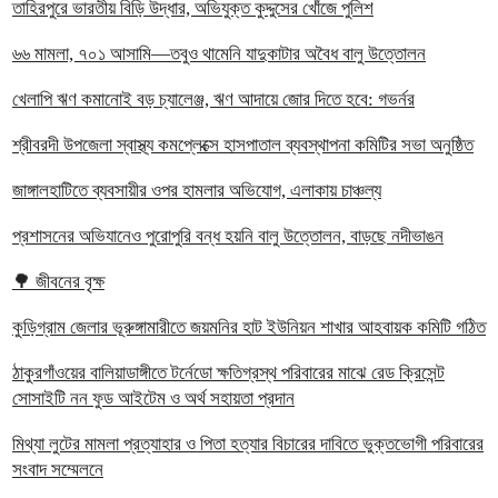
তাহিরপুরে ভারতীয় বিড়ি উদ্ধার, অভিযুক্ত কুদ্দুসের খোঁজে পুলিশ
৬৬ মামলা, ৭০১ আসামি—তবুও থামেনি যাদুকাটার অবৈধ বালু উত্তোলন
খেলাপি ঋণ কমানোই বড় চ্যালেঞ্জ, ঋণ আদায়ে জোর দিতে হবে: গভর্নর
শ্রীবরদী উপজেলা স্বাস্থ্য কমপ্লেক্সে হাসপাতাল ব্যবস্থাপনা কমিটির সভা অনুষ্ঠিত
জাঙ্গালহাটিতে ব্যবসায়ীর ওপর হামলার অভিযোগ, এলাকায় চাঞ্চল্য
প্রশাসনের অভিযানেও পুরোপুরি বন্ধ হয়নি বালু উত্তোলন, বাড়ছে নদীভাঙন
🌳 জীবনের বৃক্ষ
কুড়িগ্রাম জেলার ভূরুঙ্গামারীতে জয়মনির হাট ইউনিয়ন শাখার আহবায়ক কমিটি গঠিত
ঠাকুরগাঁওয়ের বালিয়াডাঙ্গীতে টর্নেডো ক্ষতিগ্রস্থ পরিবারের মাঝে রেড ক্রিসেন্ট
সোসাইটি নন ফুড আইটেম ও অর্থ সহায়তা প্রদান
‎মিথ্যা লুটের মামলা প্রত্যাহার ও পিতা হত্যার বিচারের দাবিতে ভুক্তভোগী পরিবারের
সংবাদ সম্মেলনে