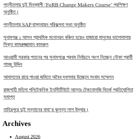
পত্নীতলায় দুই দিনব্যাপী ‘FoRB Change Makers Course’ প্রশিক্ষণ
অনুষ্ঠিত।
পত্নীতলায় SAP বাস্তবায়ন পরিকল্পনা সভা অনুষ্ঠিত
সুনামগঞ্জ ১ আসন প্রাথমিক মনোনয়ন বঞ্চিত হয়েও হাজারো মানুষের ভালোবাসায়
সিক্ত কামরুজ্জামান কামরুল
‎আওয়ামী সরকার পতনের পর সুনামগঞ্জে প্রথম নির্বাচনে অংশ নিচ্ছেন নৌকা প্রার্থী
শামছু উদ্দিন
আদালতের রায়ে পাওয়া জমিতে অবৈধ দখলদার উচ্ছেদে সংবাদ সম্মেলন
রাজশাহী মহিলা পলিটেকনিক ইনস্টিটিউটে আন্তঃ টেকনোলজি বিতর্ক প্রতিযোগিতা
সমাপ্ত
তাহিরপুরে দুই সন্তানের বাবা’র ঝুলন্ত লাশ উদ্ধার।
Archives
August 2026