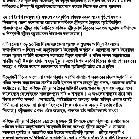
কবিগুরুর সেই স্মৃতিধন্য শাহজাদপুরের রবীন্দ্র কাছারিবাড়িতে প্রতি বছরের ন্যায় এবারও
কবিগুরুর ৩ দিনব্যাপী জন্মোউৎসবের আয়োজন করেছে সিরাজগঞ্জ জেলা প্রশাসন।
২৫ শে বৈশাখ (শুক্রবার ) সকালে সাংস্কৃতিক বিষয়ক মন্ত্রনালয়ের পৃষ্ঠপোষকতায়
সিরাজগঞ্জ জেলা প্রশাসনের আয়োজনে কবিগুরু রবীন্দ্রনাথ ঠাকুরের স্মৃতিবিজড়িত
শাহজাদপুরের রবীন্দ্র কাছারিবাড়িতে কবিগুরু রবীন্দ্রনাথ ঠাকুরের ১৬৫তম জন্মোৎসব উপলক্ষে
৩ দিনব্যাপী রবীন্দ্র জন্মোউৎসব উদযাপন শুরু হয়েছে।
এদিন বেলা সাড়ে ১০ টায় সিরাজগঞ্জ জেলা প্রশাসক মুহাম্মদ আমিনুল ইসলামের
সভাপতিত্বে ৩ দিনের ওই অনুষ্ঠানমালার উদ্বোধনী অনুষ্ঠান ও আলোচনা সভার উদ্বোধন
করেন প্রধান অতিথি বাংলাদেশ সরকারের বিদ্যুৎ জ্বালানি ও খনিজ সম্পদ মন্ত্রণালয়ের
মাননীয় মন্ত্রী ইকবাল হাসান মাহমুদ টুকু । এতে বিশেষ অতিথি ছিলেন বাংলাদেশ সরকারের
স্বাস্থ্য ও পরিবার কল্যান মন্ত্রণালয়ের মাননীয় প্রতিমন্ত্রী ডক্টর এম এ মুহিত।
উদ্বোধনী দিনের আলোচনা সভায় প্রধান অতিথি বাংলাদেশ সরকারের বিদ্যুৎ জ্বালানি ও
খনিজ সম্পদ মন্ত্রণালয়ের মাননীয় মন্ত্রী ইকবাল হাসান মাহমুদ টুকু বলেন, ‘আমাদের জাতীয়
সংগীতের রচয়িতা কবিগুরু রবীন্দ্রনাথ ঠাকুর জমিদারি দেখাশোনার জন্য শাহজাদপুরে এসে
ভালোবেসে ফেলেছিলেন শাহজাদপুরের মাটি ও মানুষকে। এ অঞ্চলের মানুষের সাথে তাঁর
ছিলো মানবিক সম্পর্ক। সোনারতরী, পোষ্টমাষ্টারসহ অসংখ্য দুর্লভ সাহিত্য এখানে বসেই
তিনি রচনা করেছেন যা বাংলা সাহিত্যকে বিশ্বদরবারে এক অনন্য উচ্চতায় পৌঁছে
দিয়েছে। রবীন্দ্রনাথ এখনও বেঁচে রয়েছেন, থাকবেন তাঁর সাহিত্যকর্মের মধ্যে!
কবিগুরু রবীন্দ্রনাথ ঠাকুরের ১৬৫তম জন্মজয়ন্তী উপলক্ষে জেলা প্রশাসনের আয়োজনে
৩দিনের বর্ণাঢ্য অনুষ্ঠানমালার উদ্বোধনী দিনেই অসংখ্য রবীন্দ্র অনুরাগী ও ভক্তের
আগমনে মুখরিত ও প্রাঞ্জলিত হয়ে উঠেছে কাছাড়িবাড়ি প্রাঙ্গণ। রবীন্দ্র অনুরাগী ও
ভক্তরা কবিগুরুর স্মৃতিবিজড়িত কাছারিবাড়ি বেরিয়ে তৃপ্তির ঢেঁকুর নিয়ে বাড়ি ফিরছেন।