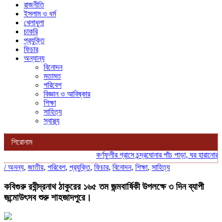
রাজনীতি
ইসলাম ও ধর্ম
খেলাধুলা
চাকরি
প্রযুক্তি
ফিচার
অন্যান্য
বিনোদন
মতামত
পরিবেশ
বিজ্ঞান ও আবিষ্কার
শিক্ষা
সাহিত্য
স্বাস্থ্য
শিরোনাম
কর্ণফুলীর গ্রাসে চন্দ্রঘোনার পাঁচ পাড়া, ঘর হারানোর শঙ্
/
অনন্য
,
জাতীয়
,
পরিবেশ
,
প্রযুক্তি
,
ফিচার
,
বিনোদন
,
শিক্ষা
,
সাহিত্য
কবিগুরু রবীন্দ্রনাথ ঠাকুরের ১৬৫ তম জন্মবার্ষিকী উপলক্ষে ৩ দিন ব্যাপী
জন্মোউৎসব শুরু শাহজাদপুরে।