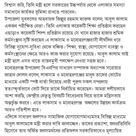
বিশ্বাস করি, তিনি মন্ত্রী হলে সরকারের উচ্চপর্যায় থেকে এলাকার সমস্যা
সমাধানে কার্যকর ভূমিকা রাখতে পারবেন।
উপজেলা যুবদলের আহবায়ক জিল্লুর রহমান ফারুক বলেন, আবুল কালাম
একজন পরীক্ষিত নেতা। তিনি এলাকায় কয়েকটি শিক্ষা প্রতিষ্ঠান করছেন
এছাড়াও কয়েকটি শিল্প প্রতিষ্ঠান রয়েছে সে খানে হাজার হাজার শ্রমিক
কর্মসংস্থান সৃষ্টি করছেন।এ লাকসাম ও মনোহরগঞ্জবাসী দীর্ঘদিন ধরে
বিভিন্ন সুযোগ-সুবিধা থেকে বঞ্চিত। শিক্ষা, স্বাস্থ্য, যোগাযোগ ব্যবস্থা ও
কর্মসংস্থানের ক্ষেত্রে আরও কাজ করার সুযোগ রয়েছে। আবুল কালাম ভাই
মন্ত্রী হলে এসব খাতে বাস্তবমুখী পদক্ষেপ নেওয়া সহজ হবে।
মনোহরগঞ্জ উপজেলা বিএনপির সাধারণ সম্পাদক অধ্যাপক সরোয়ার
জাহান দোলন বলেন, লাকসাম ও মনোহরগঞ্জের মানুষ তাদের ভোটের
মাধ্যমে একটি স্পষ্ট বার্তা দিয়েছে।নারী পুরুষ সকল সম্প্রদায়
স্বতঃস্ফূর্তভাবে ভোট দিয়ে তাকে নির্বাচিত করেছেন। আমরা দলীয়ভাবে
আশা করছি, কেন্দ্রীয় নেতৃত্ব বিষয়টি বিবেচনায় নিয়ে তাকে মন্ত্রিসভায়
অন্তর্ভুক্ত করবে। এতে লাকসাম ও মনোহরগঞ্জ অঞ্চলের উন্নয়ন কার্যক্রম
আরও গতিশীল হবে।
এদিকে সাধারণ জনগণও সামাজিক যোগাযোগমাধ্যমসহ বিভিন্ন মাধ্যমে
আবুল কালামকে মন্ত্রী করার দাবি জানাচ্ছেন। তাদের প্রত্যাশা, জনপ্রতিনিধি
হিসেবে তার অর্জিত জনসমর্থনের প্রতিফলন সরকারিভাবেও মূল্যায়িত