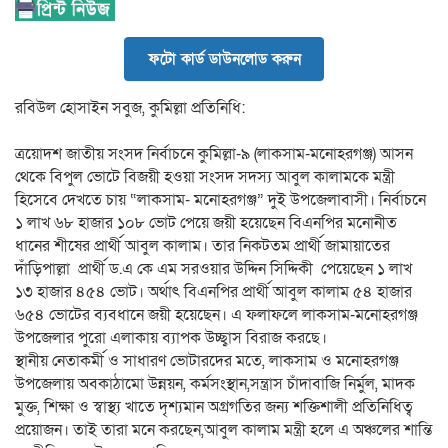
ফটো কার্ড ডাউনলোড করুন
রবিউল হোসাইন সবুজ, কুমিল্লা প্রতিনিধি:
ত্রয়োদশ জাতীয় সংসদ নির্বাচনে কুমিল্লা-৯ (লাকসাম-মনোহরগঞ্জ) আসন
থেকে বিপুল ভোটে বিজয়ী হওয়া সংসদ সদস্য আবুল কালামকে মন্ত্রী
হিসেবে দেখতে চায় “লাকসাম- মনোহরগঞ্জ” দুই উপজেলাবাসী। নির্বাচনে
১ লাখ ৬৮ হাজার ১০৮ ভোট পেয়ে জয়ী হয়েছেন বিএনপির মনোনীত
ধানের শীষের প্রার্থী আবুল কালাম। তার নিকটতম প্রার্থী জামায়াতের
দাঁড়িপাল্লা প্রার্থী ড.এ কে এম সরওয়ার উদ্দিন সিদ্দিকী পেয়েছেন ১ লাখ
১৩ হাজার ৪৫৪ ভোট। অর্থাৎ বিএনপির প্রার্থী আবুল কালাম ৫৪ হাজার
৬৫৪ ভোটের ব্যবধানে জয়ী হয়েছেন। এ ফলাফলে লাকসাম-মনোহরগঞ্জ
উপজেলার পুরো এলাকায় ব্যাপক উচ্ছ্বাস বিরাজ করছে।
স্থানীয় নেতাকর্মী ও সাধারণ ভোটারদের মতে, লাকসাম ও মনোহরগঞ্জ
উপজেলায় অবকাঠামো উন্নয়ন, কর্মসংস্থান,সন্ত্রাস চাঁদাবাজি নির্মুল, মাদক
মুক্ত, শিক্ষা ও স্বাস্থ্য খাতে দৃশ্যমান অগ্রগতির জন্য শক্তিশালী প্রতিনিধিত্ব
প্রয়োজন। তাই তারা মনে করছেন,আবুল কালাম মন্ত্রী হলে এ অঞ্চলের শান্তি