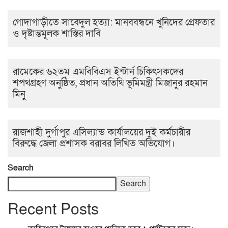
গোদাগাড়ীতে সাবেদুল হত্যা: মানববন্ধনে খুনিদের গ্রেফতার
ও দৃষ্টান্তমূলক শাস্তির দাবি
রামেকের ৬২তম এমবিবিএস ইন্টার্ন চিকিৎসকদের
শপথগ্রহণ অনুষ্ঠিত, প্রধান অতিথি ভূমিমন্ত্রী মিজানুর রহমান
মিনু
রাজশাহী দুর্গাপুর এসিল্যান্ড কার্যালয়ের দুই কর্মচারীর
বিরুদ্ধে জেলা প্রশাসক বরাবর লিখিত অভিযোগ।
Search
Search
Recent Posts