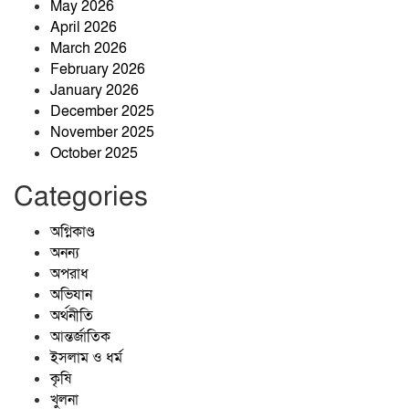
May 2026
April 2026
মানুষ তুমি কঠিন কেন।
March 2026
February 2026
January 2026
December 2025
কারমাইকেল কলেজে ব্র্যাক ব্যাংকের
November 2025
উদ্যোগে বৃক্ষরোপণ কর্মসূচি অনুষ্ঠিত
October 2025
Categories
সুবিধাবঞ্চিত এলাকায় জন্মগ্রহণ করেও
অদম্য মনোবল, আত্মবিশ্বাস ও নিরলস
অগ্নিকাণ্ড
অধ্যবসায়ের মাধ্যমে অর্জন করেছেন
অনন্য
বিসিএস ক্যাডার হওয়ার গৌরব।
অপরাধ
সুবিধাবঞ্চিত এলাকায় জন্মগ্রহণ করেও
অভিযান
অদম্য মনোবল, আত্মবিশ্বাস ও নিরলস
অর্থনীতি
অধ্যবসায়ের মাধ্যমে অর্জন করেছেন
আন্তর্জাতিক
বিসিএস ক্যাডার হওয়ার গৌরব।
ইসলাম ও ধর্ম
কৃষি
খুলনা