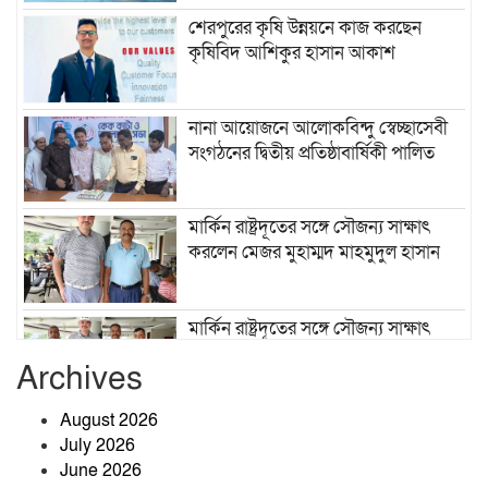
শেরপুরের কৃষি উন্নয়নে কাজ করছেন
কৃষিবিদ আশিকুর হাসান আকাশ
নানা আয়োজনে আলোকবিন্দু স্বেচ্ছাসেবী
সংগঠনের দ্বিতীয় প্রতিষ্ঠাবার্ষিকী পালিত
মার্কিন রাষ্ট্রদূতের সঙ্গে সৌজন্য সাক্ষাৎ
করলেন মেজর মুহাম্মদ মাহমুদুল হাসান
মার্কিন রাষ্ট্রদূতের সঙ্গে সৌজন্য সাক্ষাৎ
করলেন মেজর মুহাম্মদ মাহমুদুল হাসান
Archives
August 2026
চাকরি সরকারি হোক বা বেসরকারি: সঞ্চয়ী
July 2026
মনোভাব না থাকলে আপনার ভবিষ্যৎ
June 2026
অন্ধকারে…