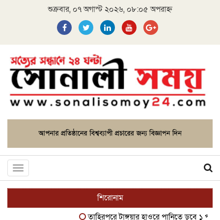
শুক্রবার, ০৭ অগাস্ট ২০২৬, ০৮:০৫ অপরাহ্ন
Toggle
navigation
শিরোনাম
তাহিরপুরে টাঙ্গুয়ার হাওরে পানিতে ডুবে ১ পর্যটকের ম