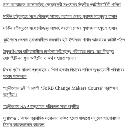
নানা আয়োজনে আলোকবিন্দু স্বেচ্ছাসেবী সংগঠনের দ্বিতীয় প্রতিষ্ঠাবার্ষিকী পালিত
মার্কিন রাষ্ট্রদূতের সঙ্গে সৌজন্য সাক্ষাৎ করলেন মেজর মুহাম্মদ মাহমুদুল হাসান
মার্কিন রাষ্ট্রদূতের সঙ্গে সৌজন্য সাক্ষাৎ করলেন মেজর মুহাম্মদ মাহমুদুল হাসান
কুড়িগ্রাম জেলার ভূরুঙ্গামারীতে জয়মনির হাট ইউনিয়ন শাখার আহবায়ক কমিটি গঠিত
ঠাকুরগাঁওয়ের বালিয়াডাঙ্গীতে টর্নেডো ক্ষতিগ্রস্থ পরিবারের মাঝে রেড ক্রিসেন্ট
সোসাইটি নন ফুড আইটেম ও অর্থ সহায়তা প্রদান
‎মিথ্যা লুটের মামলা প্রত্যাহার ও পিতা হত্যার বিচারের দাবিতে ভুক্তভোগী পরিবারের
সংবাদ সম্মেলনে
পত্নীতলায় দুই দিনব্যাপী ‘FoRB Change Makers Course’ প্রশিক্ষণ
অনুষ্ঠিত।
পত্নীতলায় SAP বাস্তবায়ন পরিকল্পনা সভা অনুষ্ঠিত
সুনামগঞ্জ ১ আসন প্রাথমিক মনোনয়ন বঞ্চিত হয়েও হাজারো মানুষের ভালোবাসায়
সিক্ত কামরুজ্জামান কামরুল