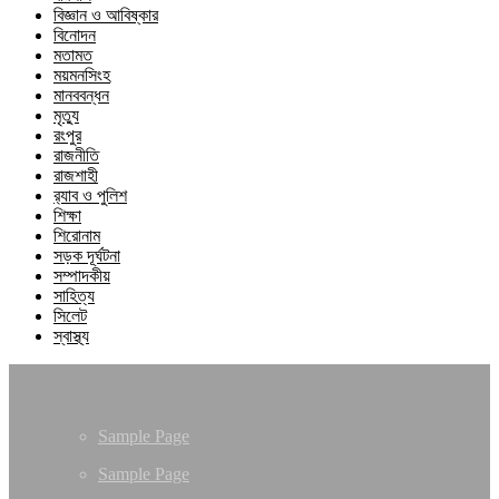
বিজ্ঞান ও আবিষ্কার
বিনোদন
মতামত
ময়মনসিংহ
মানববন্ধন
মৃত্যু
রংপুর
রাজনীতি
রাজশাহী
র‍্যাব ও পুলিশ
শিক্ষা
শিরোনাম
সড়ক দূর্ঘটনা
সম্পাদকীয়
সাহিত্য
সিলেট
স্বাস্থ্য
Sample Page
Sample Page