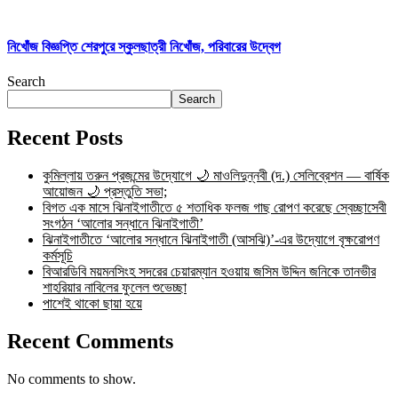
নিখোঁজ বিজ্ঞপ্তি শেরপুরে স্কুলছাত্রী নিখোঁজ, পরিবারের উদ্বেগ
Search
Search
Recent Posts
কুমিল্লায় তরুন প্রজন্মের উদ্যোগে 🌙 মাওলিদুন্নবী (দ.) সেলিব্রেশন — বার্ষিক
আয়োজন 🌙 প্রস্তুতি সভা;
বিগত এক মাসে ঝিনাইগাতীতে ৫ শতাধিক ফলজ গাছ রোপণ করেছে স্বেচ্ছাসেবী
সংগঠন ‘আলোর সন্ধানে ঝিনাইগাতী’
ঝিনাইগাতীতে ‘আলোর সন্ধানে ঝিনাইগাতী (আসঝি)’-এর উদ্যোগে বৃক্ষরোপণ
কর্মসূচি
বিআরডিবি ময়মনসিংহ সদরের চেয়ারম্যান হওয়ায় জসিম উদ্দিন জনিকে তানভীর
শাহরিয়ার নাবিলের ফুলেল শুভেচ্ছা
পাশেই থাকো ছায়া হয়ে
Recent Comments
No comments to show.