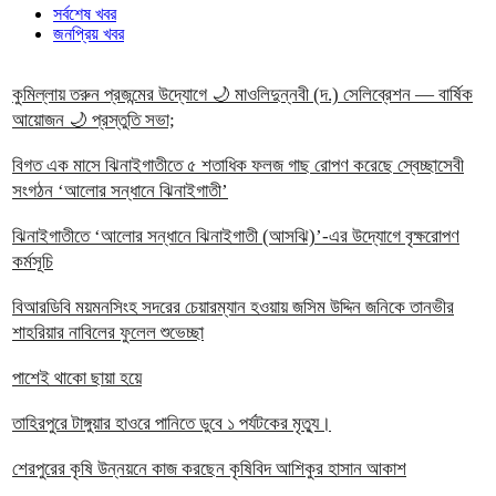
সর্বশেষ খবর
জনপ্রিয় খবর
কুমিল্লায় তরুন প্রজন্মের উদ্যোগে 🌙 মাওলিদুন্নবী (দ.) সেলিব্রেশন — বার্ষিক
আয়োজন 🌙 প্রস্তুতি সভা;
বিগত এক মাসে ঝিনাইগাতীতে ৫ শতাধিক ফলজ গাছ রোপণ করেছে স্বেচ্ছাসেবী
সংগঠন ‘আলোর সন্ধানে ঝিনাইগাতী’
ঝিনাইগাতীতে ‘আলোর সন্ধানে ঝিনাইগাতী (আসঝি)’-এর উদ্যোগে বৃক্ষরোপণ
কর্মসূচি
বিআরডিবি ময়মনসিংহ সদরের চেয়ারম্যান হওয়ায় জসিম উদ্দিন জনিকে তানভীর
শাহরিয়ার নাবিলের ফুলেল শুভেচ্ছা
পাশেই থাকো ছায়া হয়ে
তাহিরপুরে টাঙ্গুয়ার হাওরে পানিতে ডুবে ১ পর্যটকের মৃত্যু।
শেরপুরের কৃষি উন্নয়নে কাজ করছেন কৃষিবিদ আশিকুর হাসান আকাশ