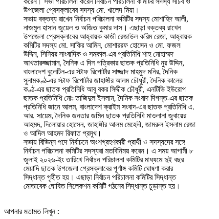
করেন। সভা পরিচালনা করেন নির্বাচন পরিচালনা কমিটির সদস্য সচিব ও
উপজেলা প্রেসক্লাবের সদস্য মো. খালেদ মিয়া।
সভায় বক্তব্য রাখেন নির্বাচন পরিচালনা কমিটির সদস্য মোশাহিদ আলী,
নাজমুল হাসান জুয়েল ও অজিত কুমার দাস। এছাড়া বক্তব্য রাখেন
উপজেলা প্রেসক্লাবের আহ্বায়ক কাজী রেজাউল করিম রেজা, আহ্বায়ক
কমিটির সদস্য মো. সাকির আমিন, মোশাররফ হোসেন ও মো. ফজল
উদ্দিন, সিনিয়র সাংবাদিক ও সমকাল-এর প্রতিনিধি শাহ মোহাম্মদ
আখতারুজ্জামান, দৈনিক এ দিন পত্রিকার ছাতক প্রতিনিধি নুর উদ্দিন,
বাংলাদেশ বুলেটিন-এর স্টাফ রিপোর্টার সাজ্জাদ মাহমুদ মনির, দৈনিক
সুনামকণ্ঠ-এর স্টাফ রিপোর্টার জাহাঙ্গীর আলম চৌধুরী, দৈনিক কালের
কণ্ঠ-এর ছাতক প্রতিনিধি আবু বকর সিদ্দীক চৌধুরী, এনটিভি ইউরোপ
ছাতক প্রতিনিধি মোঃ তাজিদুল ইসলাম, দৈনিক সংবাদ দিগন্ত-এর ছাতক
প্রতিনিধি জানে আলম, বাংলাদেশ ক্রাইম সংবাদ-এর ছাতক প্রতিনিধি এ.
আর. সায়েম, দৈনিক জনতার জমিন ছাতক প্রতিনিধি মাওলানা জুবায়ের
আহমদ, দিলোয়ার হোসেন, জাহাঙ্গীর আলম মেহেদী, জামরুল ইসলাম রেজা
ও আদিল আহমদ রিফাত প্রমুখ।
সভায় বিভিন্ন পদে নির্বাচনে অংশগ্রহণকারী প্রার্থী ও সদস্যদের সঙ্গে
নির্বাচন পরিচালনা কমিটির সদস্যরা মতবিনিময় করেন। এ সময় আগামী ৮
জুলাই ২০২৬-ইং তারিখে নির্বাচন পরিচালনা কমিটির মাধ্যমে দুই বছর
মেয়াদি ছাতক উপজেলা প্রেসক্লাবের পূর্ণাঙ্গ কমিটি ঘোষণা করার
সিদ্ধান্ত গৃহীত হয়। এছাড়া নির্বাচন পরিচালনা কমিটির সিদ্ধান্ত
মোতাবেক ঘোষিত সিলেকশন কমিটি গঠনের সিদ্ধান্ত চুড়ান্ত হয়।
আপনার মতামত লিখুন :