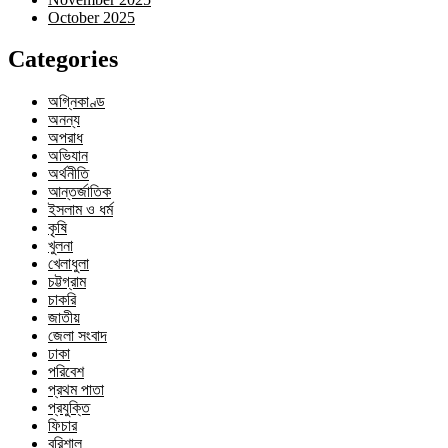
October 2025
Categories
অগ্নিকাণ্ড
অনন্য
অপরাধ
অভিযান
অর্থনীতি
আন্তর্জাতিক
ইসলাম ও ধর্ম
কৃষি
খুলনা
খেলাধুলা
চট্টগ্রাম
চাকরি
জাতীয়
জেলা সংবাদ
ঢাকা
পরিবেশ
প্রথম পাতা
প্রযুক্তি
ফিচার
বরিশাল