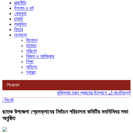
রাজনীতি
ইসলাম ও ধর্ম
খেলাধুলা
চাকরি
প্রযুক্তি
ফিচার
অন্যান্য
বিনোদন
মতামত
পরিবেশ
বিজ্ঞান ও আবিষ্কার
শিক্ষা
সাহিত্য
স্বাস্থ্য
শিরোনাম
কুমিল্লায় তরুন প্রজন্মের উদ্যোগে 🌙 মাওলিদুন্নবী 
/
সিলেট
ছাতক উপজেলা প্রেসক্লাবের নির্বাচন পরিচালনা কমিটির মতবিনিময় সভা
অনুষ্ঠিত