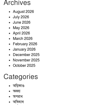
Archives
তাহিরপুরে ভারতীয় বিড়ি উদ্ধার, অভিযুক্ত
August 2026
কুদ্দুসের খোঁজে পুলিশ
July 2026
June 2026
May 2026
৬৬ মামলা, ৭০১ আসামি—তবুও থামেনি
April 2026
যাদুকাটার অবৈধ বালু উত্তোলন
March 2026
February 2026
January 2026
খেলাপি ঋণ কমানোই বড় চ্যালেঞ্জ, ঋণ
December 2025
আদায়ে জোর দিতে হবে: গভর্নর
November 2025
October 2025
Categories
শ্রীবরদী উপজেলা স্বাস্থ্য কমপ্লেক্সে
হাসপাতাল ব্যবস্থাপনা কমিটির সভা
অগ্নিকাণ্ড
অনুষ্ঠিত
অনন্য
অপরাধ
অভিযান