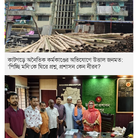
কাটগড়ে অনৈতিক কর্মকাণ্ডের অভিযোগে উত্তাল জনমত:
‘পিচ্ছি মনি’কে ঘিরে প্রশ্ন, প্রশাসন কেন নীরব?