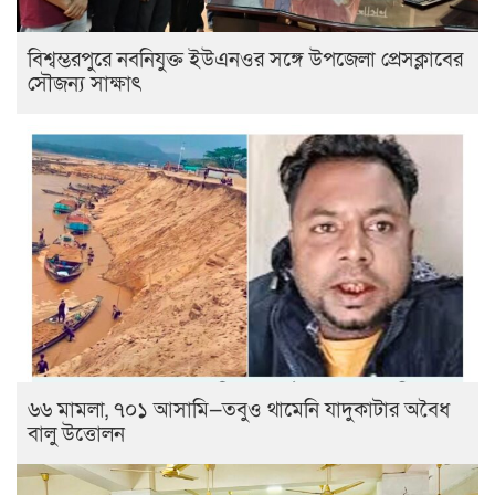
বিশ্বম্ভরপুরে নবনিযুক্ত ইউএনওর সঙ্গে উপজেলা প্রেসক্লাবের
সৌজন্য সাক্ষাৎ
৬৬ মামলা, ৭০১ আসামি—তবুও থামেনি যাদুকাটার অবৈধ
বালু উত্তোলন