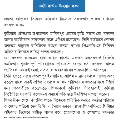
ফটো কার্ড ডাউনলোড করুন
জনতা ব্যাংকের সিনিয়র অফিসার হিসেবে সফলতার স্বাক্ষর রাখছেন
বদরুল আলম
কুমিল্লার চৌদ্দগ্রাম উপজেলার মানিকপুর গ্রামের কৃতি সন্তান মো. বদরুল
আলম কর্মজীবনে সাফল্যের সঙ্গে এগিয়ে চলেছেন। তিনি বর্তমানে দেশের
অন্যতম রাষ্ট্রায়ত্ত বাণিজ্যিক ব্যাংক জনতা ব্যাংক পিএলসি-তে সিনিয়র
অফিসার হিসেবে দায়িত্ব পালন করছেন।
মো. বদরুল আলমের বাবা আবুল হাশেম একজন অবসরপ্রাপ্ত বিজিবি
কর্মকর্তা। শৃঙ্খলাপূর্ণ পারিবারিক পরিবেশে বেড়ে ওঠা বদরুল আলম
ছোটবেলা থেকেই মেধা, সততা ও অধ্যবসায়ের পরিচয় দিয়ে আসছেন।
তিনি ২০১৫ সালে প্রতাপপুর ইসলামিয়া আলিম মাদ্রাসা থেকে দাখিল এবং
২০১৭ সালে একই প্রতিষ্ঠান থেকে আলিম পরীক্ষায় সফলতার সঙ্গে উত্তীর্ণ
হন। পরবর্তীতে ২০১৭-১৮ শিক্ষাবর্ষে কুমিল্লার ঐতিহ্যবাহী কুমিল্লা
ভিক্টোরিয়া সরকারি কলেজ-এ অনার্সে ভর্তি হয়ে উচ্চশিক্ষা সম্পন্ন করেন।
শিক্ষাজীবন শেষে ব্যাংকিং খাতে নিজেকে প্রতিষ্ঠিত করতে কঠোর পরিশ্রম
ও মেধার পরিচয় দেন তিনি। বর্তমানে জনতা ব্যাংক পিএলসি-তে সিনিয়র
অফিসার হিসেবে দায়িত্ব পালন করে গ্রাহকসেবা ও পেশাগত দক্ষতার