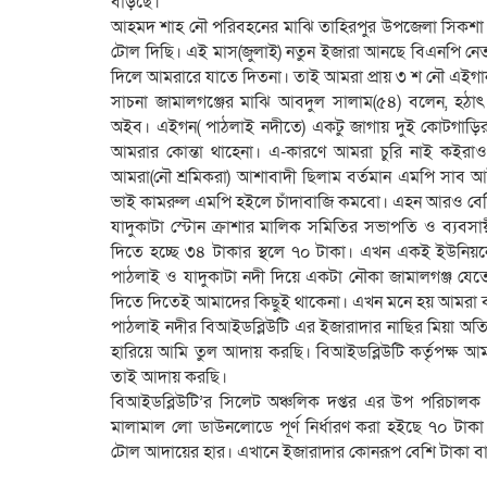
বাড়ছে।
‎আহমদ শাহ নৌ পরিবহনের মাঝি তাহিরপুর উপজেলা সিকশা গ
টোল দিছি। এই মাস(জুলাই) নতুন ইজারা আনছে বিএনপি নেতা 
দিলে আমরারে যাতে দিতনা। তাই আমরা প্রায় ৩ শ নৌ এই
‎সাচনা জামালগঞ্জের মাঝি আবদুল সালাম(৫৪) বলেন, হঠাৎ
অইব। এইগন( পাঠলাই নদীতে) একটু জাগায় দুই কোটগাড়ি
আমরার কোন্তা থাহেনা। এ-কারণে আমরা চুরি নাই কই
আমরা(নৌ শ্রমিকরা) আশাবাদী ছিলাম বর্তমান এমপি সাব আইল
ভাই কামরুল এমপি হইলে চাঁদাবাজি কমবো। এহন আরও বেশি
‎যাদুকাটা স্টোন ক্রাশার মালিক সমিতির সভাপতি ও ব্যব
দিতে হচ্ছে ৩৪ টাকার স্থলে ৭০ টাকা। এখন একই ইউনিয়নে ক
পাঠলাই ও যাদুকাটা নদী দিয়ে একটা নৌকা জামালগঞ্জ যেতে 
দিতে দিতেই আমাদের কিছুই থাকেনা। এখন মনে হয় আমরা ব্
‎পাঠলাই নদীর বিআইডব্লিউটি এর ইজারাদার নাছির মিয়া অত
হারিয়ে আমি তুল আদায় করছি। বিআইডব্লিউটি কর্তৃপক্ষ আ
তাই আদায় করছি।
‎বিআইডব্লিউটি’র সিলেট অঞ্চলিক দপ্তর এর উপ পরিচা
মালামাল লো ডাউনলোডে পূর্ণ নির্ধারণ করা হইছে ৭০ টাকা 
টোল আদায়ের হার। এখানে ইজারাদার কোনরূপ বেশি টাকা বা চ