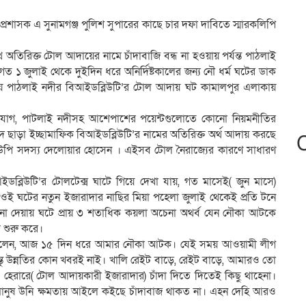
া প্রশাসক এ সুনামগঞ্জ পুলিশ সুপারের কাছে চার দফা দাবিতে স্মারকলিপি
 অতিরিক্ত টোল আদায়ের নামে চাঁদাবাজি বন্ধ না হওয়ায় পর্যন্ত পাঠলাই
 ১ জুলাই থেকে দুইদিন ধরে অনির্দিষ্টকালের জন্য নৌ ধর্ম ঘটের ডাক
িয়ে পাঠলাই নদীর বিআইডব্লিউটি’র টোল আদায় ঘট কামালপুর এলাকায়
িযোগ, পাটলাই নদীসহ আশেপাশের পয়েন্টগুলোতে কোনো নিয়মনীতির
দ ছাড়া ইচ্ছামাফিক বিআইডব্লিউটি’র নামের অতিরিক্ত অর্থ আদায় করছে
র ইউপি সদস্য দেলোয়ার হোসেন । এইসব টোল নৈরাজ্যের কারণে সাধারণ
আইডব্লিউটি’র টোলটেক্স ঘাটে গিয়ে দেখা যায়, গত মাসেই( জুন মাসে)
 ওই ঘটের নতুন ইজারাদার নাছির মিয়া পহেলা জুলাই থেকেই প্রতি টনে
না দেয়ায় ঘটে প্রায় ৩ শতাধিক কয়লা অচেনা অথর্ব যেন নৌকা আটকে
 শুরু করে।
৪৫) বলেন, আজ ১৫ দিন ধরে আমার নৌকা আটক। যেই সময় আওয়ামী লীগ
তু উন্নতির কোন খবরই নাই। খালি রেইট বাড়ে, রেইট বাড়ে, আমারও তো
 হেরারে( টোল আদায়কারী ইজারাদার) চাঁদা দিতে দিতেই কিছু থাহেনা।
া মানুষ উনি ক্ষমতায় আইলে কইছে চাঁদাবাজ থাকত না। এহন দেহি আরও