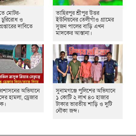
তে মোটর-
তাহিরপুর শ্রীপুর উত্তর
ার চুরিরোধ ও
ইউনিয়নের তেলীগাঁও গ্ৰামের
রেপ্তারের দাবিতে
সুজন পালের বাড়ি এখন
মাদকের আস্তানা।
 প্রশাসনের অভিযানে
সুনামগঞ্জে পুলিশের অভিযানে
ের হামলা, ড্রেজার
১ কোটি ২ লাখ ৪০ হাজার
টক।
টাকার ভারতীয় শাড়ি ও দুটি
নৌকা জব্দ।