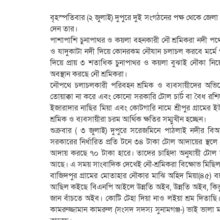
‎বৃহস্পতিবার (২ জুলাই) দুপুরে দুই সংগঠনের পক্ষ থেকে জেল
দেন তার।
‎পাশাপাশি চুনাপাথর ও কয়লা বহনকারী নৌ শ্রমিকরা নদী পথে
ও যাদুকাটা নদী দিয়ে কোনরকম নৌযান চলাচল করবে মর্মে গত
দিয়ে প্রায় ৩ শতাধিক চুনাপাথর ও কয়লা বুঝাই নৌকা ন
অবস্থান করছে নৌ শ্রমিকরা।
‎নৌপথে চলাচলকারী পরিবহন শ্রমিক ও ব্যবসায়ীদের অভ
তোয়াক্কা না করে এবং কোনো সরকারি টোল চার্ট বা বৈধ রশি
ইজারাদার নাছির মিয়া এবং কোটগারি নামে শ্রীপুর গ্রামে
শ্রমিক ও ব্যবসায়ীরা চরম আর্থিক ক্ষতির সম্মুখীন হচ্ছেন।
‎শুক্রবার ( ৩ জুলাই) দুপুরে সরেজমিনে পাঠলাই নদীর বি
সরকারের নির্ধারিত প্রতি টনে ৩৪ টাকা টোল আদায়ের স্থলে
আদায় করছে ৭০ টাকা হারে। তাদের চাহিদা অনুযায়ী টোল 
আছে। এ সময় সাংবাদিক দেখেই নৌ-শ্রমিকরা বিক্ষোভ মিছিল
‎বাজিদপুর গ্রামের মোতাহার নৌকার মাঝি অহিদ মিয়া(
আছিল কইছে বিএনপি আইলে উন্নতি অইব, উন্নতি অইব, কিন্
জান বাঁচতে অইব। কোটি টেহা দিয়া নাও লইয়া শ্রম দিতাছি।
কামরুজ্জামান কামরুল (সংসদ সদস্য সুনামগঞ্জ-) ভাই ভাল