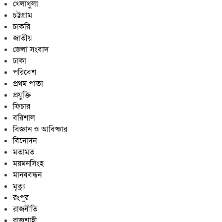
খেলাধুলা
চট্টগ্রাম
চাকরি
জাতীয়
জেলা সংবাদ
ঢাকা
পরিবেশ
প্রথম পাতা
প্রযুক্তি
ফিচার
বরিশাল
বিজ্ঞান ও আবিষ্কার
বিনোদন
মতামত
ময়মনসিংহ
মানববন্ধন
মৃত্যু
রংপুর
রাজনীতি
রাজশাহী