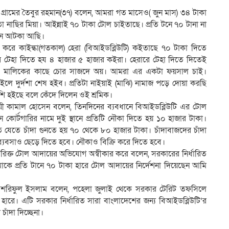
্রামের তৈবুর রহমান(৩৭) বলেন, আমরা গত মাসেও( জুন মাস) ৩৪ টাকা
নাছির মিয়া। আইন্নাই ৭০ টাকা টোল চাইতাছে। প্রতি টনে ৭০ টানা না
গান আটকা আছি।
 করে কাইল্কা(গতকাল) হেরা (বিআইডব্লিউটি) কইতাছে ৭০ টাকা দিতে
র টেহা দিতে হয ৪ হাজার ৫ হাজার কইরা। হেরারে টেহা দিতে দিতেই
রাও মালিকের কাছে চোর সাজদে অয়। আমরা এর একটা ফয়সাল চাই।
ে দুর্দশা শেষ হইব। প্রতিটা নাইয়াই (মাঝি) নামাজ পড়ে দোয়া করছি
 হইছে বলে কেঁদে দিলেন ওই শ্রমিক।
সায়ী কামাল হোসেন বলেন, তিনদিনের ব্যবধানে বিআইডব্লিউটি এর টোল
োর্টগারির নামে দুই স্থানে প্রতিটি নৌকা দিতে হয় ১০ হাজার টাকা।
যেতে চাঁদা গুনতে হয় ৭০ থেকে ৮০ হাজার টাকা। চাঁদাবাজদের চাঁদা
যবসাও ছেড়ে দিতে হবে। নৌকাও বিক্রি করে দিতে হবে।
িরিক্ত টোল আদায়ের অভিযোগ অস্বীকার করে বলেন, সরকারের নির্ধারিত
মাকে প্রতি টানে ৭০ টাকা হারে টোল আদায়ের নির্দেশনা দিয়েছেন আমি
লক শরিফুল ইসলাম বলেন, পহেলা জুলাই থেকে সরকার টেরিট তফসিলে
হারে। এটি সরকার নির্ধারিত সারা বাংলাদেশের জন্য বিআইডব্লিউটি’র
াঁদা দিচ্ছেনা।