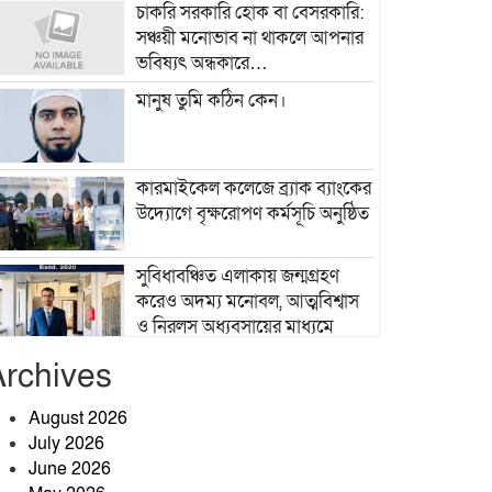
চাকরি সরকারি হোক বা বেসরকারি:
সঞ্চয়ী মনোভাব না থাকলে আপনার
ভবিষ্যৎ অন্ধকারে…
মানুষ তুমি কঠিন কেন।
কারমাইকেল কলেজে ব্র্যাক ব্যাংকের
উদ্যোগে বৃক্ষরোপণ কর্মসূচি অনুষ্ঠিত
সুবিধাবঞ্চিত এলাকায় জন্মগ্রহণ
করেও অদম্য মনোবল, আত্মবিশ্বাস
ও নিরলস অধ্যবসায়ের মাধ্যমে
অর্জন করেছেন বিসিএস ক্যাডার হওয়ার গৌরব।
Archives
সুবিধাবঞ্চিত এলাকায় জন্মগ্রহণ
করেও অদম্য মনোবল, আত্মবিশ্বাস
August 2026
ও নিরলস অধ্যবসায়ের মাধ্যমে
July 2026
অর্জন করেছেন বিসিএস ক্যাডার হওয়ার গৌরব।
June 2026