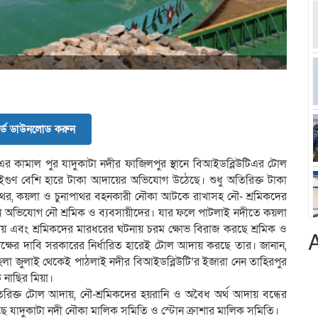
র্ড ডাউনলোড করুন
এর কামাল পুর যাদুকাটা নদীর ফাজিলপুর স্থানে বিআইডব্লিউটিএর টোল
ুইগুণ বেশি হারে টাকা আদায়ের অভিযোগ উঠেছে। শুধু অতিরিক্ত টাকা
পাথর, কয়লা ও চুনাপাথর বহনকারী নৌকা আটকে রাখাসহ নৌ- শ্রমিকদের
অভিযোগ নৌ শ্রমিক ও ব্যবসায়ীদের। যার ফলে পাটলাই নদীতে কয়লা
য় এবং শ্রমিকদের মারধরের ঘটনায় চরম ক্ষোভ বিরাজ করছে শ্রমিক ও
ৃপক্ষের দাবি সরকারের নির্ধারিত হারেই টোল আদায় করছে তার। জানান,
েলা জুলাই থেকেই পাঠলাই নদীর বিআইডব্লিউটি’র ইজারা নেন তাহিরপুর
নাছির মিয়া।
িরিক্ত টোল আদায়, নৌ-শ্রমিকদের হয়রানি ও অবৈধ অর্থ আদায় বন্ধের
েছে যাদুকাটা নদী নৌকা মালিক সমিতি ও স্টোন ক্রাশার মালিক সমিতি।