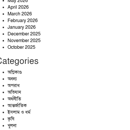
May 2026
সরাইলে আনোয়ার মাস্টারের
April 2026
অঙ্গীকার: ‘আপনাদের ঘাম যেতে
March 2026
আমার রক্ত যাবে।
February 2026
চারবারের চেষ্টায় স্বপ্নের বিসিএস
January 2026
পুলিশ ক্যাডারে জাবেদ হোসেন
December 2025
ব্যর্থতাকে পেছনে ফেলে এএসপি
November 2025
পদে সুপারিশ, সাফল্যের আনন্দে
October 2025
বাবার শূন্যতা
Categories
দক্ষিণ খড়িবাড়ী তেলীর বাজার যুব
সমাজ কর্তৃক আয়োজিত ফুটবল
অগ্নিকাণ্ড
খেলা ২০২৬ অনুষ্ঠিত।
অনন্য
ঝিনাইগাতীতে ‘জুলাই গণঅভ্যুত্থান
অপরাধ
দিবস-২০২৬’ উপলক্ষে আলোচনা
অভিযান
সভা অনুষ্ঠিত
অর্থনীতি
আন্তর্জাতিক
ইসলাম ও ধর্ম
কৃষি
খুলনা