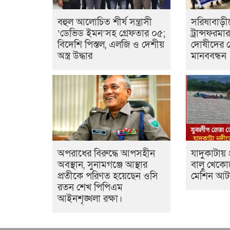
বহুল আলোচিত শীর্ষ সন্ত্রাসী
সরিষাবাড়ী
‘ডেভিড ইমন’সহ গ্রেফতার ০৫;
ট্রান্সফরম
বিদেশি পিস্তল, এলজি ও দেশীয়
দোষীদের গ্
অস্ত্র উদ্ধার
মানববন্ধন
অপরাধের বিরুদ্ধে আপসহীন
যাদুকাটায়
অবস্থান, সুনামগঞ্জে আস্থার
বালু খেকোদ
প্রতীকে পরিণত হয়েছেন ওসি
মেশিন আ
রতন শেখ পিপিএম
আইনশৃঙ্খলা রক্ষা।