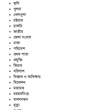
কৃষি
চট্টগ্রাম নাগরিক ফোরামের
খুলনা
প্রতিষ্ঠাবার্ষিকীতে ভার্চুয়াল আলোচনা সভা
খেলাধুলা
অনুষ্ঠিত
চট্টগ্রাম
চাকরি
জাতীয়
জেলা সংবাদ
ঢাকা
পরিবেশ
প্রথম পাতা
প্রযুক্তি
ফিচার
বরিশাল
বিজ্ঞান ও আবিষ্কার
বিনোদন
মতামত
ময়মনসিংহ
মানববন্ধন
মৃত্যু