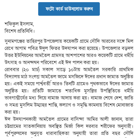
ফটো কার্ড ডাউনলোড করুন
শফিকুল ইসলাম,
বিশেষ প্রতিনিধি।
সুনামগঞ্জের তাহিরপুর উপজেলায় কয়েকটি গ্রামে সৌদি আরবের সঙ্গে মিল
রেখে আগাম পবিত্র ঈদুল ফিতর উদযাপন করা হয়েছে। উপজেলার বড়দল
উত্তর ইউনিয়নের আমতৈল গ্রামসহ আশপাশের আরও কয়েকটি গ্রামে ধর্মীয়
উৎসাহ ও আনন্দঘন পরিবেশে এই ঈদ পালন করা হয়।
রোববার (২০ মার্চ) সকাল সাড়ে ১০টায় আমতৈল সরকারি প্রাথমিক
বিদ্যালয় মাঠ সংলগ্ন আমতৈল জামে মসজিদে ঈদের প্রধান জামাত অনুষ্ঠিত
হয়। একই সময়ে পার্শ্ববর্তী আরও তিনটি গ্রামেও পৃথকভাবে ঈদের জামাত
অনুষ্ঠিত হয়। প্রতিটি জামাতে শতাধিক মুসল্লির উপস্থিতিতে ধর্মীয়
ভাবগাম্ভীর্যের মধ্য দিয়ে নামাজ আদায় করা হয়। নামাজ শেষে দেশ, জাতি
ও সমগ্র মুসলিম উম্মাহর শান্তি, কল্যাণ ও সমৃদ্ধি কামনায় বিশেষ মোনাজাত
করা হয়।
ঈদ উদযাপনকারী আমতৈল গ্রামের বাসিন্দা আমির আলী জানান, তারা
চট্টগ্রামের সাতকানিয়ায় অবস্থিত মির্জা কিল দরবার শরীফের অনুসারী।
পূর্বপুরুষদের অনুসৃত ধারাবাহিকতা অনুযায়ী তারা প্রতি বছর সৌদি