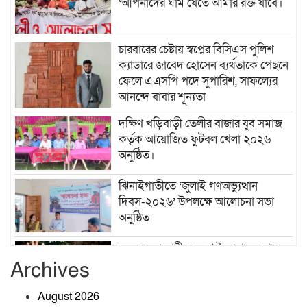
‘আপনাদের ঘাম যেতে আমার রক্ত যাবে।
চারবারের চেষ্টায় স্বপ্নের বিসিএস পুলিশ
ক্যাডারে জাবেদ হোসেন ব্যর্থতাকে পেছনে
ফেলে এএসপি পদে সুপারিশ, সাফল্যের
আনন্দে বাবার শূন্যতা
দক্ষিণ খড়িবাড়ী তেলীর বাজার যুব সমাজ
কর্তৃক আয়োজিত ফুটবল খেলা ২০২৬
অনুষ্ঠিত।
ঝিনাইগাতীতে ‘জুলাই গণঅভ্যুত্থান
দিবস-২০২৬’ উপলক্ষে আলোচনা সভা
অনুষ্ঠিত
রক্তে কেনা স্বাধীন দেশে স্বৈরাচারের স্থান
নেই, ৫ আগস্ট চিরঞ্জীব হোক: কৃষিবিদ
Archives
আনোয়ার পারভেজ
August 2026