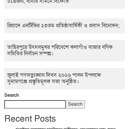
উত্তেজনা, থানার সামনে বিক্ষোভ
রিয়াদে এনটিভির ২৩তম প্রতিষ্ঠাবার্ষিকী ও প্রবাস বিনোদন;
তাহিরপুরে উৎসবমুখর পরিবেশে কলাগাঁও বাজার বণিক
সমিতির নির্বাচন সম্পন্ন।
জুলাই গণঅভ্যুঙ্খান দিবস ২০২৬ পালন উপলক্ষে
সুনামগঞ্জে প্রস্তুতিমূলক সভা অনুষ্ঠিত।
Search
Search
Recent Posts