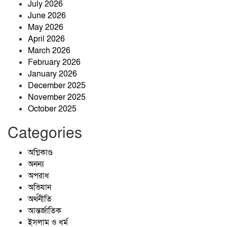
কৃষকের ঘর থেকে চার সরকারি চাকরির
July 2026
সাফল্য: মেধা ও অধ্যবসায়ের উজ্জ্বল দৃষ্টান্ত
June 2026
আবুল কাশেম
May 2026
April 2026
March 2026
February 2026
January 2026
December 2025
জ্বালানিতে কারচুপি, লাইসেন্সহীন প্রতিষ্ঠান:
November 2025
ঝিনাইগাতীতে মোবাইল কোর্টের অভিযানে
October 2025
তিন প্রতিষ্ঠানে ১ লাখ ২৫ হাজার টাকা
জরিমানা
Categories
তাড়াশে মাদক সেবনের সময় হাতেনাতে
আটক, ভ্রাম্যমাণ আদালতে কারাদণ্ড
অগ্নিকাণ্ড
অনন্য
অপরাধ
অভিযান
বিএম কলেজ ছাত্র ইউনিয়নের সভাপতি
অর্থনীতি
মারজান, সম্পাদক অর্ণব
আন্তর্জাতিক
ইসলাম ও ধর্ম