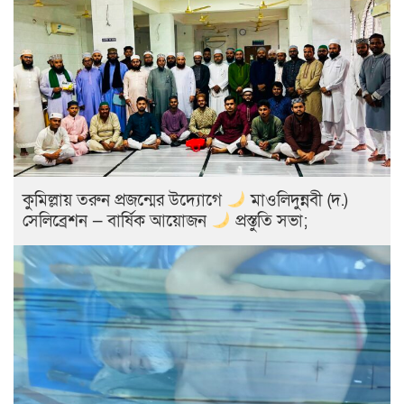
কুমিল্লায় তরুন প্রজন্মের উদ্যোগে
মাওলিদুন্নবী (দ.)
সেলিব্রেশন — বার্ষিক আয়োজন
প্রস্তুতি সভা;