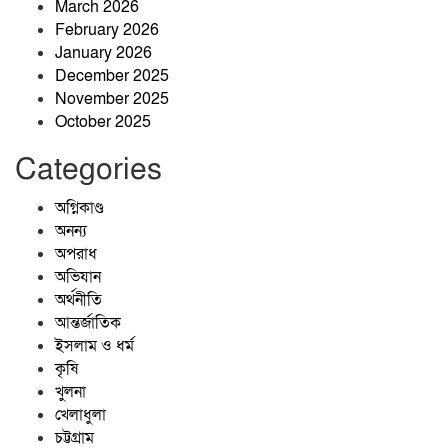
March 2026
কৃষিবিদ আশিকুর হাসান আকাশ
February 2026
January 2026
December 2025
নানা আয়োজনে আলোকবিন্দু স্বেচ্ছাসেবী
November 2025
সংগঠনের দ্বিতীয় প্রতিষ্ঠাবার্ষিকী পালিত
October 2025
Categories
মার্কিন রাষ্ট্রদূতের সঙ্গে সৌজন্য সাক্ষাৎ
করলেন মেজর মুহাম্মদ মাহমুদুল হাসান
অগ্নিকাণ্ড
অনন্য
অপরাধ
মার্কিন রাষ্ট্রদূতের সঙ্গে সৌজন্য সাক্ষাৎ
অভিযান
করলেন মেজর মুহাম্মদ মাহমুদুল হাসান
অর্থনীতি
আন্তর্জাতিক
ইসলাম ও ধর্ম
কৃষি
খুলনা
খেলাধুলা
চট্টগ্রাম