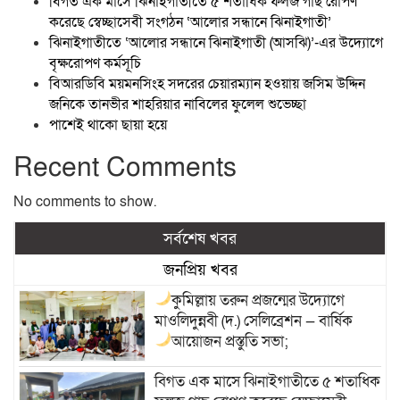
বিগত এক মাসে ঝিনাইগাতীতে ৫ শতাধিক ফলজ গাছ রোপণ
করেছে স্বেচ্ছাসেবী সংগঠন ‘আলোর সন্ধানে ঝিনাইগাতী’
ঝিনাইগাতীতে ‘আলোর সন্ধানে ঝিনাইগাতী (আসঝি)’-এর উদ্যোগে
বৃক্ষরোপণ কর্মসূচি
বিআরডিবি ময়মনসিংহ সদরের চেয়ারম্যান হওয়ায় জসিম উদ্দিন
জনিকে তানভীর শাহরিয়ার নাবিলের ফুলেল শুভেচ্ছা
পাশেই থাকো ছায়া হয়ে
Recent Comments
No comments to show.
সর্বশেষ খবর
জনপ্রিয় খবর
কুমিল্লায় তরুন প্রজন্মের উদ্যোগে
মাওলিদুন্নবী (দ.) সেলিব্রেশন — বার্ষিক
আয়োজন
প্রস্তুতি সভা;
বিগত এক মাসে ঝিনাইগাতীতে ৫ শতাধিক