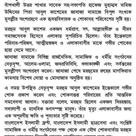
বাঁশখালী উত্তর শাখার সাবেক সহ-সভাপতি হাফেজ মুহাম্মদ তমিজ
উদ্দিনের পিতা আবুল কাশেমের জানাজা নামাজে বিপুল সংখ্যক
মুসল্লীর অংশগ্রহণে এক হৃদয়বিদারক ও শোকাবহ পরিবেশের সৃষ্টি হয়।
মরহুম আবুল কাশেম একজন ধর্মপ্রাণ, সৎ, আল্লাহভীরু ও নীরব
সমাজসেবক হিসেবে এলাকায় সুপরিচিত ছিলেন। তাঁর ইন্তেকালে
পরিবার-পরিজন, আত্মীয়স্বজন ও এলাকাবাসীর মাঝে গভীর শোকের
ছায়া নেমে আসে।
জানাজা নামাজে বিভিন্ন রাজনৈতিক, সামাজিক ও ধর্মীয় সংগঠনের
নেতৃবৃন্দ, আলেম-ওলামা, জনপ্রতিনিধি, শুভাকাঙ্ক্ষী এবং সর্বস্তরের
মুসল্লীগণ অংশগ্রহণ করেন। জানাজা শেষে মরহুমের রুহের মাগফিরাত
কামনায় বিশেষ দোয়া ও মোনাজাত অনুষ্ঠিত হয়।
এ সময় উপস্থিত নেতৃবৃন্দ মরহুম আবুল কাশেমের ইন্তেকালে গভীর
শোক প্রকাশ করেন এবং শোকসন্তপ্ত পরিবারের প্রতি আন্তরিক
সমবেদনা জানান। বক্তারা বলেন, মরহুম ছিলেন একজন নিরহঙ্কার,
সদালাপী ও মানবিক গুণসম্পন্ন মানুষ। তাঁর মৃত্যু এলাকাবাসীর জন্য
এক অপূরণীয় ক্ষতি ও শূন্যতার সৃষ্টি করেছে।
বাংলাদেশ ইসলামী ফ্রন্ট, বাংলাদেশ ইসলামী ছাত্রসেনা এবং সংশ্লিষ্ট
সামাজিক ও ধর্মীয় সংগঠনের পক্ষ থেকে এক যৌথ শোকবার্তায় মরহুম