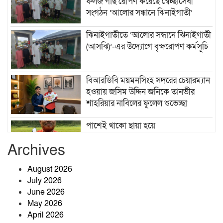
ফলজ গাছ রোপণ করেছে স্বেচ্ছাসেবী
সংগঠন ‘আলোর সন্ধানে ঝিনাইগাতী’
ঝিনাইগাতীতে ‘আলোর সন্ধানে ঝিনাইগাতী
(আসঝি)’-এর উদ্যোগে বৃক্ষরোপণ কর্মসূচি
বিআরডিবি ময়মনসিংহ সদরের চেয়ারম্যান
হওয়ায় জসিম উদ্দিন জনিকে তানভীর
শাহরিয়ার নাবিলের ফুলেল শুভেচ্ছা
পাশেই থাকো ছায়া হয়ে
Archives
August 2026
তাহিরপুরে টাঙ্গুয়ার হাওরে পানিতে ডুবে ১
July 2026
পর্যটকের মৃত্যু।
June 2026
May 2026
April 2026
শেরপুরের কৃষি উন্নয়নে কাজ করছেন