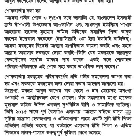
আবুল কাশেমের বিদেহী আত্মার মাগফিরাত কামনা করা হয়।
শোকবার্তায় বলা হয়
“আমরা গভীর শোক ও দুঃখের সঙ্গে জানাচ্ছি যে, বাংলাদেশ ইসলামী
ফ্রন্ট বাঁশখালী উপজেলার আওতাধীন ২নং সাধনপুর ইউনিয়ন শাখার
আহ্বায়ক হাফেজ মুহাম্মদ তমিজ উদ্দিনের সম্মানিত পিতা আবুল
কাশেম ইন্তেকাল করেছেন (ইন্নালিল্লাহি ওয়া ইন্না ইলাইহি রাজিউন)।
আমরা মরহুমের বিদেহী আত্মার মাগফিরাত কামনা করছি এবং মহান
আল্লাহ তায়ালার দরবারে দোয়া করছি—তিনি যেন মরহুমকে জান্নাতুল
ফেরদৌসের সর্বোচ্চ মাকাম দান করেন। একই সঙ্গে শোকাহত
পরিবার-পরিজনকে এই শোক সহ্য করার তাওফিক দান করেন।”
শোকবার্তায় মরহুমের পরিবারবর্গের প্রতি গভীর সমবেদনা জ্ঞাপন করা
হয় এবং সকলকে মরহুমের জন্য দোয়া করার আহ্বান জানানো হয়।
উল্লেখ্য, মরহুম আবুল কাশেম চার ছেলে ও চার মেয়েসহ অসংখ্য
গুণগ্রাহী ও আত্মীয়স্বজন রেখে গেছেন। তাঁর সন্তানদের মধ্যে হাফেজ
মুহাম্মদ তমিজ উদ্দিন একজন সুপরিচিত দ্বীনি ও সামাজিক ব্যক্তিত্ব।
তিনি ২০১৫ সালে পূর্ব বৈলগাঁও এলাকায় “আহলে বাইতে রাসূল ﷺ
সুন্নিয়া মাদ্রাসা হেফজখানা ও এতিমখানা” নামে একটি সুন্নী দ্বীনি শিক্ষা
প্রতিষ্ঠান প্রতিষ্ঠা করেন, যা বর্তমানে এলাকার দ্বীনি শিক্ষা ও এতিম
শিশুদের লালন-পালনে গুরুত্বপূর্ণ ভূমিকা রেখে চলেছে।