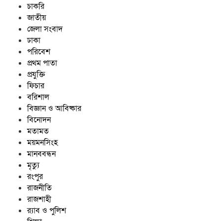
চাকরি
জাতীয়
জেলা সংবাদ
ঢাকা
পরিবেশ
প্রথম পাতা
প্রযুক্তি
ফিচার
বরিশাল
বিজ্ঞান ও আবিষ্কার
বিনোদন
মতামত
ময়মনসিংহ
মানববন্ধন
মৃত্যু
রংপুর
রাজনীতি
রাজশাহী
র‍্যাব ও পুলিশ