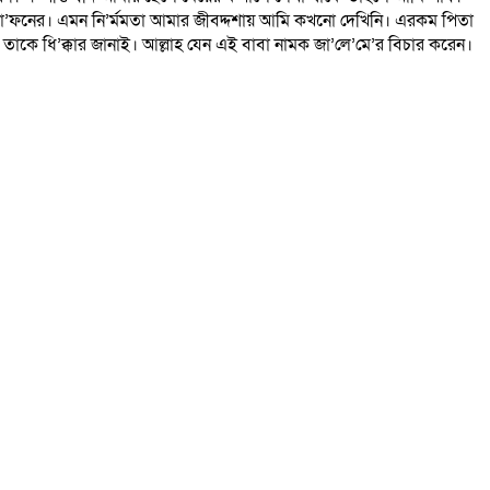
র দা’ফনের। এমন নি’র্মমতা আমার জীবদ্দশায় আমি কখনো দেখিনি। এরকম পিতা
কে তাকে ধি’ক্কার জানাই। আল্লাহ যেন এই বাবা নামক জা’লে’মে’র বিচার করেন।