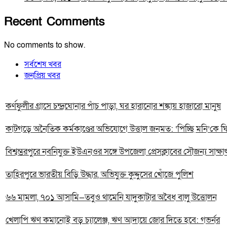
Recent Comments
No comments to show.
সর্বশেষ খবর
জনপ্রিয় খবর
কর্ণফুলীর গ্রাসে চন্দ্রঘোনার পাঁচ পাড়া, ঘর হারানোর শঙ্কায় হাজারো মানুষ
কাটগড়ে অনৈতিক কর্মকাণ্ডের অভিযোগে উত্তাল জনমত: ‘পিচ্ছি মনি’কে ঘিরে
বিশ্বম্ভরপুরে নবনিযুক্ত ইউএনওর সঙ্গে উপজেলা প্রেসক্লাবের সৌজন্য সাক্ষা
তাহিরপুরে ভারতীয় বিড়ি উদ্ধার, অভিযুক্ত কুদ্দুসের খোঁজে পুলিশ
৬৬ মামলা, ৭০১ আসামি—তবুও থামেনি যাদুকাটার অবৈধ বালু উত্তোলন
খেলাপি ঋণ কমানোই বড় চ্যালেঞ্জ, ঋণ আদায়ে জোর দিতে হবে: গভর্নর