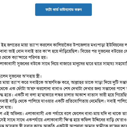
ফটো কার্ড ডাউনলোড করুন
 ইহ জগতের মায়া ত্যা’গ করলেন কালিয়াকৈর উপজেলার মধ্যপাড়া ইউনিয়নের লস
হ বাবা ভাই বোন সবাই তার কা’ল হয়ে দাঁড়িয়েছিল। বিয়ের পর সুজনের বউয়ের 
ন থেকে ক্যা’ন্সারে পরিণত হয়।
। এলাকাবাসী সুজনের বউকে সাথে নিয়ে বাজারে মানুষের দ্বারে দ্বারে সাহায্য স
লেন সুজনের অ’সহায় স্ত্রী।
 মায়া ত্যা’গ করে সবাইকে অ’শ্রুসিক্ত করে, আল্লাহর ডাকে সাড়া দিয়ে দুটি সন
োখ থেকে এক ফোঁটা অ’শ্রু ঝরলোনা বাবাও শেষ দেখাটা দেখার জন্য সন্তানের পা
’করুদ্ধ হতে। একটি না বলা হা’হাকারে লস্কর চালার আকাশ বাতাস ভারী হয়ে গিয়েছ
বাই বাড়ি থেকে পালিয়ে যাওয়ার একটি প্রতিযোগিতায় নেমেছিল। সবাই পালিয
লে যায়।
র্যন্ত চলে এই অভিনয়। এলাকাবাসী এক পর্যায়ে বলে ফেলেন বাবা-মায় যদি না থ
ই সাথে সাথে একপর্যায়ে এলাকাবাসী ক্ষি’প্ত হয়ে কফিল উদ্দিনের বাড়ি ঘে’
্তু অ’সহায় স্ত্রী সবার কাছে আকুতি একটাই আপনারা আমার স্বামীকে দা’ফন ক