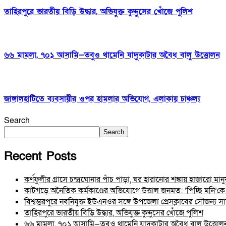
তাহিরপুরে ভারতীয় বিড়ি উদ্ধার, অভিযুক্ত কুদ্দুসের খোঁজে পুলিশ
৬৬ মামলা, ৭০১ আসামি—তবুও থামেনি যাদুকাটার অবৈধ বালু উত্তোলন
জাঙ্গালহাটিতে ব্যবসায়ীর ওপর হামলার অভিযোগ, এলাকায় চাঞ্চল্য
Search
Search
Recent Posts
কর্ণফুলীর গ্রাসে চন্দ্রঘোনার পাঁচ পাড়া, ঘর হারানোর শঙ্কায় হাজারো মানু
কাটগড়ে অনৈতিক কর্মকাণ্ডের অভিযোগে উত্তাল জনমত: ‘পিচ্ছি মনি’কে ঘি
বিশ্বম্ভরপুরে নবনিযুক্ত ইউএনওর সঙ্গে উপজেলা প্রেসক্লাবের সৌজন্য সাক
তাহিরপুরে ভারতীয় বিড়ি উদ্ধার, অভিযুক্ত কুদ্দুসের খোঁজে পুলিশ
৬৬ মামলা, ৭০১ আসামি—তবুও থামেনি যাদুকাটার অবৈধ বালু উত্তোল