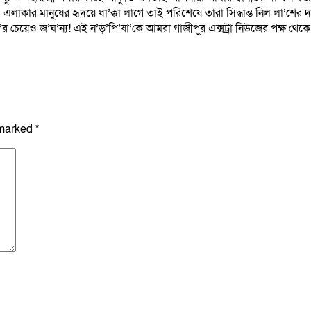
কার মানুষের হৃদয়ে ধা’ক্কা লাগে তাই পরিশেষে তারা সিদ্ধান্ত নিল লা’শে
ে’র চেয়েও জ’ঘ’ন্য! এই ন’ড়’পি’ষা’কে আমরা গাজীপুর এক্সট্রা নিউজের পক্ষ থে
 marked
*