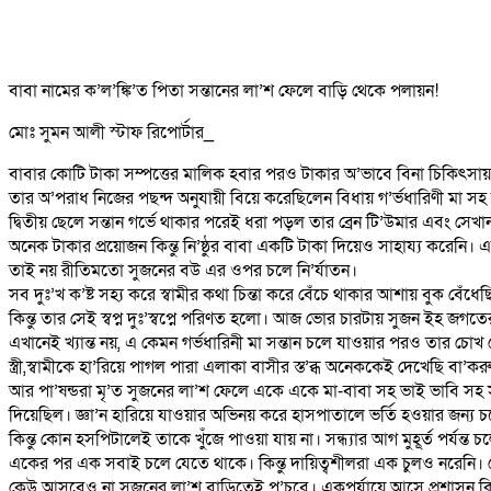
বাবা নামের ক’ল’ঙ্কি’ত পিতা সন্তানের লা’শ ফেলে বাড়ি থেকে পলায়ন!
মোঃ সুমন আলী স্টাফ রিপোর্টার_
বাবার কোটি টাকা সম্পত্তের মালিক হবার পরও টাকার অ’ভাবে বিনা চিকিৎসায়
তার অ’পরাধ নিজের পছন্দ অনুযায়ী বিয়ে করেছিলেন বিধায় গ’র্ভধারিণী মা স
দ্বিতীয় ছেলে সন্তান গর্ভে থাকার পরেই ধরা পড়ল তার ব্রেন টি’উমার এবং সেখা
অনেক টাকার প্রয়োজন কিন্তু নি’ষ্ঠুর বাবা একটি টাকা দিয়েও সাহায্য করেনি
তাই নয় রীতিমতো সুজনের বউ এর ওপর চলে নি’র্যাতন।
সব দুঃ’খ ক’ষ্ট সহ্য করে স্বামীর কথা চিন্তা করে বেঁচে থাকার আশায় বুক বেঁধেছি
কিন্তু তার সেই স্বপ্ন দুঃ’স্বপ্নে পরিণত হলো। আজ ভোর চারটায় সুজন ইহ জগতের
এখানেই খ্যান্ত নয়, এ কেমন গর্ভধারিনী মা সন্তান চলে যাওয়ার পরও তার চ
স্ত্রী,স্বামীকে হা’রিয়ে পাগল পারা এলাকা বাসীর স্ত’ব্ধ অনেককেই দেখেছি বা
আর পা’ষন্ডরা মৃ’ত সুজনের লা’শ ফেলে একে একে মা-বাবা সহ ভাই ভাবি সহ স
দিয়েছিল। জ্ঞা’ন হারিয়ে যাওয়ার অভিনয় করে হাসপাতালে ভর্তি হওয়ার জন্য চ
কিন্তু কোন হসপিটালেই তাকে খুঁজে পাওয়া যায় না। সন্ধ্যার আগ মুহূর্ত প
একের পর এক সবাই চলে যেতে থাকে। কিন্তু দায়িত্বশীলরা এক চুলও নরেনি। সে
কেউ আসবেও না সুজনের লা’শ বাড়িতেই প’চবে। একপর্যায়ে আসে প্রশাসন কিন