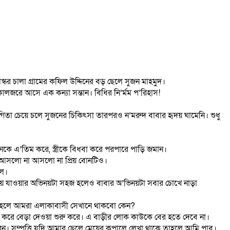
্কর চালা গ্রামের কফিল উদ্দিনের বড় ছেলে সুজন মাহমুদ।
কোলজরে আসে এক কন্যা সন্তান। বিধির নি’র্মম প’রিহাস!
হযোগিতা চেয়ে চলে সুজনের চিকিৎসা তারপরও ন’মরুদ বাবার হৃদয় ঘামেনি। শুধু
্তানকে এ’তিম করে, স্ত্রীকে বিধবা করে পরপারে পাড়ি জমান।
শে আসলো না আসলো না প্রিয় বোনটিও।
িল।
়ে যাওয়ার অভিনয়টা সহজ হলেও বাবার অ’ভিনয়টা সবার চোখে নাড়া
াকে তাহলে আমরা এলাকাবাসী সেখানে থাকবো কেন?
রাও করে বেড়া দেওয়া শুরু করে। এ বাড়ীর লোক কাউকে বের হতে দেবে না।
রেন। সম্পত্তি যদি আমার ছেলে মেয়ের কপালে লেখা থাকে তাহলে আমি পাব।