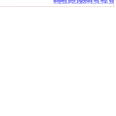
কর্ণফুলীর গ্রাসে চন্দ্রঘোনার পাঁচ পাড়া, ঘর হারান