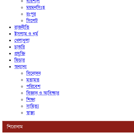
বরিশাল
ময়মনসিংহ
রংপুর
সিলেট
রাজনীতি
ইসলাম ও ধর্ম
খেলাধুলা
চাকরি
প্রযুক্তি
ফিচার
অন্যান্য
বিনোদন
মতামত
পরিবেশ
বিজ্ঞান ও আবিষ্কার
শিক্ষা
সাহিত্য
স্বাস্থ্য
শিরোনাম