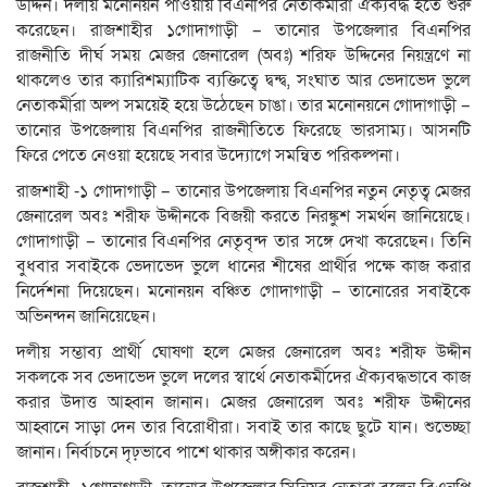
উদ্দিন। দলীয় মনোনয়ন পাওয়ায় বিএনপির নেতাকর্মীরা ঐক্যবদ্ধ হতে শুরু
করেছেন। রাজশাহীর ১গোদাগাড়ী – তানোর উপজেলার বিএনপির
রাজনীতি দীর্ঘ সময় মেজর জেনারেল (অবঃ) শরিফ উদ্দিনের নিয়ন্ত্রণে না
থাকলেও তার ক্যারিশম্যাটিক ব্যক্তিত্বে দ্বন্দ্ব, সংঘাত আর ভেদাভেদ ভুলে
নেতাকর্মীরা অল্প সময়েই হয়ে উঠেছেন চাঙা। তার মনোনয়নে গোদাগাড়ী –
তানোর উপজেলায় বিএনপির রাজনীতিতে ফিরেছে ভারসাম্য। আসনটি
ফিরে পেতে নেওয়া হয়েছে সবার উদ্যোগে সমন্বিত পরিকল্পনা।
রাজশাহী -১ গোদাগাড়ী – তানোর উপজেলায় বিএনপির নতুন নেতৃত্ব মেজর
জেনারেল অবঃ শরীফ উদ্দীনকে বিজয়ী করতে নিরঙ্কুশ সমর্থন জানিয়েছে।
গোদাগাড়ী – তানোর বিএনপির নেতৃবৃন্দ তার সঙ্গে দেখা করেছেন। তিনি
বুধবার সবাইকে ভেদাভেদ ভুলে ধানের শীষের প্রার্থীর পক্ষে কাজ করার
নির্দেশনা দিয়েছেন। মনোনয়ন বঞ্চিত গোদাগাড়ী – তানোরের সবাইকে
অভিনন্দন জানিয়েছেন।
দলীয় সম্ভাব্য প্রার্থী ঘোষণা হলে মেজর জেনারেল অবঃ শরীফ উদ্দীন
সকলকে সব ভেদাভেদ ভুলে দলের স্বার্থে নেতাকর্মীদের ঐক্যবদ্ধভাবে কাজ
করার উদাত্ত আহ্বান জানান। মেজর জেনারেল অবঃ শরীফ উদ্দীনের
আহ্বানে সাড়া দেন তার বিরোধীরা। সবাই তার কাছে ছুটে যান। শুভেচ্ছা
জানান। নির্বাচনে দৃঢ়ভাবে পাশে থাকার অঙ্গীকার করেন।