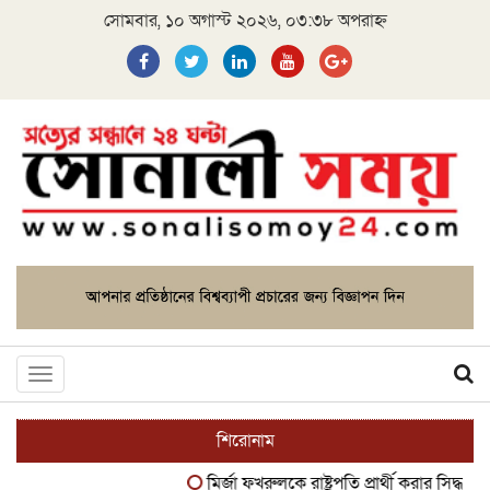
সোমবার, ১০ অগাস্ট ২০২৬, ০৩:৩৮ অপরাহ্ন
Toggle
navigation
শিরোনাম
মির্জা ফখরুলকে রাষ্ট্রপতি প্রার্থী করার সিদ্ধান্ত বিএ