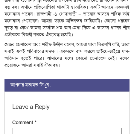
রাজশাহী -১গোদাগাড়ী -তানোর উপজেলার সিনিয়র নেতারা বলেন বিএনপি
বড় দল। এখানে প্রতিযোগিতা থাকাটা স্বাভাবিক। একটি আসনে একজনই
মনোনয়ন পাবেন। রাজশাহী -১ গোদাগাড়ী – তানোর আসনে শরিফ ভাই
মনোনয়ন পেয়েছেন। আমরা তাকে অভিনন্দন জানিয়েছি। কোনো ধরনের
দূরত্ব না রেখে আমরা সর্বোচ্চ শ্রম আর মেধা দিয়ে এ আসনে ধানের শীষ
প্রতীককে বিজয়ী করতে ঐক্যবদ্ধ হয়েছি।
মেজর জেনারেল অবঃ শরীফ উদ্দীন বলেন, আমরা যারা বিএনপি করি, তারা
সবাই একই পরিবারের সদস্য। একসঙ্গে বাস করলে ভাইয়ে-ভাইয়ে মান-
অভিমান হতেই পারে। আমাদের মধ্যে কোনো ভেদাভেদ নেই। দলের
প্রয়োজনে আমরা সবাই ঐক্যবদ্ধ।
আপনার মতামত লিখুন :
Leave a Reply
Comment
*