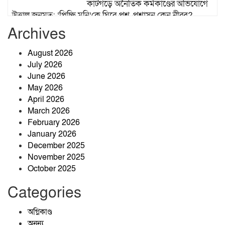
কাটগড়ে অনৈতিক কর্মকাণ্ডের অভিযোগে
উত্তাল জনমত: ‘পিচ্ছি মনি’কে ঘিরে প্রশ্ন, প্রশাসন কেন নীরব?
Archives
বিশ্বম্ভরপুরে নবনিযুক্ত ইউএনওর সঙ্গে
উপজেলা প্রেসক্লাবের সৌজন্য সাক্ষাৎ
August 2026
July 2026
June 2026
তাহিরপুরে ভারতীয় বিড়ি উদ্ধার, অভিযুক্ত
May 2026
কুদ্দুসের খোঁজে পুলিশ
April 2026
March 2026
February 2026
৬৬ মামলা, ৭০১ আসামি—তবুও থামেনি
January 2026
যাদুকাটার অবৈধ বালু উত্তোলন
December 2025
November 2025
October 2025
Categories
অগ্নিকাণ্ড
অনন্য