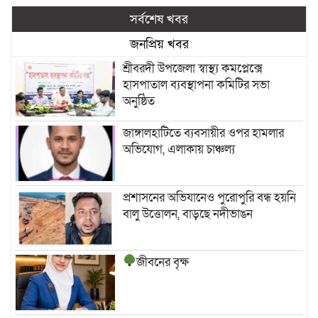
সর্বশেষ খবর
জনপ্রিয় খবর
শ্রীবরদী উপজেলা স্বাস্থ্য কমপ্লেক্সে
হাসপাতাল ব্যবস্থাপনা কমিটির সভা
অনুষ্ঠিত
জাঙ্গালহাটিতে ব্যবসায়ীর ওপর হামলার
অভিযোগ, এলাকায় চাঞ্চল্য
প্রশাসনের অভিযানেও পুরোপুরি বন্ধ হয়নি
বালু উত্তোলন, বাড়ছে নদীভাঙন
জীবনের বৃক্ষ