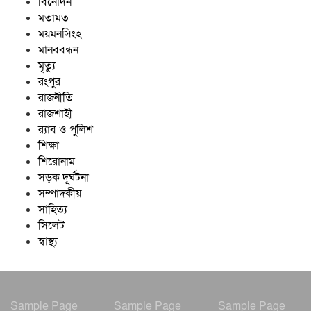
বিনোদন
মতামত
ময়মনসিংহ
মানববন্ধন
মৃত্যু
রংপুর
রাজনীতি
রাজশাহী
র‍্যাব ও পুলিশ
শিক্ষা
শিরোনাম
সড়ক দূর্ঘটনা
সম্পাদকীয়
সাহিত্য
সিলেট
স্বাস্থ্য
Sample Page
Sample Page
Sample Page