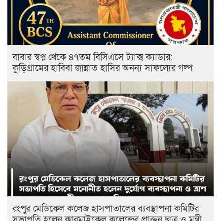
বাবার স্বপ্ন থেকে ৪৭তম বিসিএসে ট্যাক্স ক্যাডার:
কুড়িগ্রামের হাবিবা জান্নাত হাসির অনন্য সাফল্যের গল্প
রংপুর মেডিকেল কলেজ হাসপাতালের ব্যবস্থাপনা কমিটির
সভাপতি হলেন কারমাইকেল কলেজের প্রাক্তন ছাত্র ও মন্ত্রী