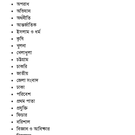
অপরাধ
প্রায় ৩ যুগেও পাকা হয়নি উত্তর
অভিযান
দাড়িয়ারপাড়ের প্রধান সড়ক, দুর্ভোগে
অর্থনীতি
হাজারো মানুষ
আন্তর্জাতিক
ইসলাম ও ধর্ম
কৃষি
খুলনা
খেলাধুলা
চট্টগ্রাম
চাকরি
জাতীয়
জেলা সংবাদ
ঢাকা
পরিবেশ
প্রথম পাতা
প্রযুক্তি
ফিচার
বরিশাল
বিজ্ঞান ও আবিষ্কার