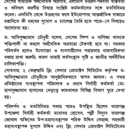
দেশের সামগ্রিক অর্থনৈতিক অগ্রগতি, এলডিসি উত্তরণ-পরবর্তী বাস্তবতা
ও ভবিষ্যৎ করণীয় বিষয়ে সংশ্লিষ্ট কর্মকর্তাদের সঙ্গে মতবিনিময়
করেন। এলডিসি থেকে উত্তরণের ফলে ইউরোপসহ আন্তর্জাতিক বাজারে
রপ্তানিতে কী ধরনের সুযোগ ও চ্যালেঞ্জ তৈরি হতে পারে—সে বিষয়েও
আলোচনা হয়।
ড. আনিসুজ্জামান চৌধুরী বলেন, দেশের শিল্প ও বাণিজ্য খাতকে
শক্তিশালী না করলে অর্থনৈতিক অগ্রযাত্রা টেকসই হবে না। সরকার
পরিবর্তন হলেও উদ্যোক্তা ও ব্যবসায়ীদের সহায়তায় ধারাবাহিকতা
বজায় রাখা জরুরি, কারণ তারাই কর্মসংস্থান সৃষ্টি ও জাতীয় অর্থনীতির
চালিকাশক্তি।
সোমবার, ২ ফেব্রুয়ারি ব্লিং লেদার প্রোডাক্টস লিমিটেড কর্তৃপক্ষ ড.
আনিসুজ্জামান চৌধুরীকে আনুষ্ঠানিকভাবে স্বাগত জানান। এ সময়
প্রতিষ্ঠানের ব্যবস্থাপনা পরিচালক ও প্রধান নির্বাহী কর্মকর্তা মো.
হাসানুজ্জামান হাসানের নেতৃত্বে কারখানার বিভিন্ন বিভাগ ঘুরে দেখা
হয়।
পরিদর্শন ও মতবিনিময় সভায় আরও উপস্থিত ছিলেন তারাগঞ্জ
উপজেলা নির্বাহী কর্মকর্তা মনোবর হোসেন, পল্লী বিদ্যুৎ তারাগঞ্জ
জোনাল অফিসের উপ-মহাব্যবস্থাপক শরিফ উদ্দিন লেহাজ, সহকারী
মহাব্যবস্থাপক মুসলে উদ্দিন এবং ব্লিং লেদার প্রোডাক্টস লিমিটেডের