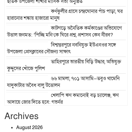
ছাতক উপজেলা শাখার মাসিক সভা অনুষ্ঠিত
কর্ণফুলীর গ্রাসে চন্দ্রঘোনার পাঁচ পাড়া, ঘর
হারানোর শঙ্কায় হাজারো মানুষ
কাটগড়ে অনৈতিক কর্মকাণ্ডের অভিযোগে
উত্তাল জনমত: ‘পিচ্ছি মনি’কে ঘিরে প্রশ্ন, প্রশাসন কেন নীরব?
বিশ্বম্ভরপুরে নবনিযুক্ত ইউএনওর সঙ্গে
উপজেলা প্রেসক্লাবের সৌজন্য সাক্ষাৎ
তাহিরপুরে ভারতীয় বিড়ি উদ্ধার, অভিযুক্ত
কুদ্দুসের খোঁজে পুলিশ
৬৬ মামলা, ৭০১ আসামি—তবুও থামেনি
যাদুকাটার অবৈধ বালু উত্তোলন
খেলাপি ঋণ কমানোই বড় চ্যালেঞ্জ, ঋণ
আদায়ে জোর দিতে হবে: গভর্নর
শ্রীবরদী উপজেলা স্বাস্থ্য কমপ্লেক্সে
Archives
হাসপাতাল ব্যবস্থাপনা কমিটির সভা
অনুষ্ঠিত
August 2026