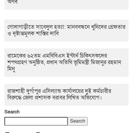
অর্ণব
গোদাগাড়ীতে সাবেদুল হত্যা: মানববন্ধনে খুনিদের গ্রেফতার
ও দৃষ্টান্তমূলক শাস্তির দাবি
রামেকের ৬২তম এমবিবিএস ইন্টার্ন চিকিৎসকদের
শপথগ্রহণ অনুষ্ঠিত, প্রধান অতিথি ভূমিমন্ত্রী মিজানুর রহমান
মিনু
রাজশাহী দুর্গাপুর এসিল্যান্ড কার্যালয়ের দুই কর্মচারীর
বিরুদ্ধে জেলা প্রশাসক বরাবর লিখিত অভিযোগ।
Search
Search