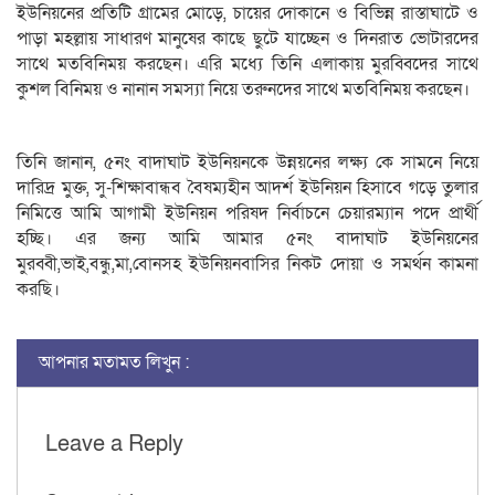
ইউনিয়নের প্রতিটি গ্রামের মোড়ে, চায়ের দোকানে ও বিভিন্ন রাস্তাঘাটে ও
পাড়া মহল্লায় সাধারণ মানুষের কাছে ছুটে যাচ্ছেন ও দিনরাত ভোটারদের
সাথে মতবিনিময় করছেন। এরি মধ্যে তিনি এলাকায় মুরব্বিদের সাথে
কুশল বিনিময় ও নানান সমস্যা নিয়ে তরুনদের সাথে মতবিনিময় করছেন।
তি‌নি জানান, ৫নং বাদাঘাট ইউনিয়নকে উন্নয়নের লক্ষ্য কে সামনে নিয়ে
দারিদ্র মুক্ত, সু-শিক্ষাবান্ধব বৈষম্যহীন আদর্শ ইউনিয়ন হিসাবে গড়ে তুলার
নিমিত্তে আমি আগামী ইউনিয়ন পরিষদ নির্বাচনে চেয়ারম্যান পদে প্রার্থী
হ‌চ্ছি। এর জন্য আমি আমার ৫নং বাদাঘাট ইউনিয়নের
মুরব্বী,ভাই,বন্ধু,মা,বোনসহ ইউনিয়নবাসির নিকট দোয়া ও সমর্থন কামনা
করছি।
আপনার মতামত লিখুন :
Leave a Reply