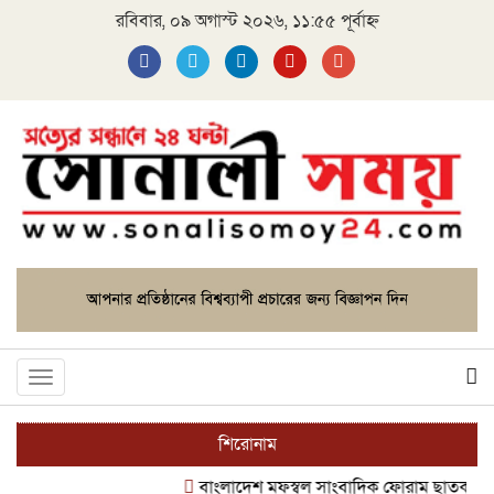
রবিবার, ০৯ অগাস্ট ২০২৬, ১১:৫৫ পূর্বাহ্ন
Toggle
navigation
শিরোনাম
বাংলাদেশ মফস্বল সাংবাদিক ফোরাম ছাতক উপজেলা