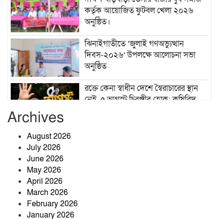
কর্তৃক আয়োজিত ফুটবল খেলা ২০২৬
অনুষ্ঠিত।
ঝিনাইগাতীতে ‘জুলাই গণঅভ্যুত্থান
দিবস-২০২৬’ উপলক্ষে আলোচনা সভা
অনুষ্ঠিত
রক্তে কেনা স্বাধীন দেশে স্বৈরাচারের স্থান
নেই, ৫ আগস্ট চিরঞ্জীব হোক: কৃষিবিদ
আনোয়ার পারভেজ
Archives
কৃষকের ঘর থেকে চার সরকারি চাকরির
August 2026
সাফল্য: মেধা ও অধ্যবসায়ের উজ্জ্বল দৃষ্টান্ত
July 2026
আবুল কাশেম
June 2026
May 2026
April 2026
March 2026
February 2026
জ্বালানিতে কারচুপি, লাইসেন্সহীন প্রতিষ্ঠান:
January 2026