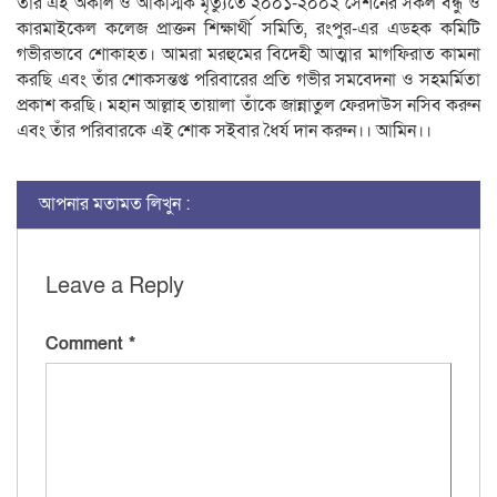
​তাঁর এই অকাল ও আকস্মিক মৃত্যুতে ২০০১-২০০২ সেশনের সকল বন্ধু ও
কারমাইকেল কলেজ প্রাক্তন শিক্ষার্থী সমিতি, রংপুর-এর এডহক কমিটি
গভীরভাবে শোকাহত। ​আমরা মরহুমের বিদেহী আত্মার মাগফিরাত কামনা
করছি এবং তাঁর শোকসন্তপ্ত পরিবারের প্রতি গভীর সমবেদনা ও সহমর্মিতা
প্রকাশ করছি। মহান আল্লাহ তায়ালা তাঁকে জান্নাতুল ফেরদাউস নসিব করুন
এবং তাঁর পরিবারকে এই শোক সইবার ধৈর্য দান করুন।। আমিন।।
আপনার মতামত লিখুন :
Leave a Reply
Comment
*