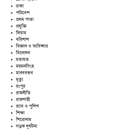
ঢাকা
পরিবেশ
প্রথম পাতা
প্রযুক্তি
ফিচার
বরিশাল
বিজ্ঞান ও আবিষ্কার
বিনোদন
মতামত
ময়মনসিংহ
মানববন্ধন
মৃত্যু
রংপুর
রাজনীতি
রাজশাহী
র‍্যাব ও পুলিশ
শিক্ষা
শিরোনাম
সড়ক দূর্ঘটনা