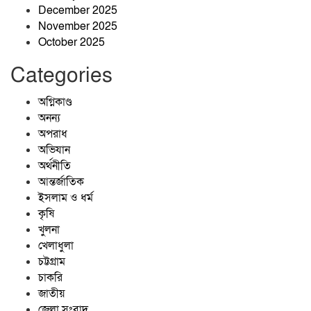
ঝিনাইগাতীতে মোবাইল কোর্টের অভিযানে
December 2025
তিন প্রতিষ্ঠানে ১ লাখ ২৫ হাজার টাকা
November 2025
জরিমানা
October 2025
তাড়াশে মাদক সেবনের সময় হাতেনাতে
Categories
আটক, ভ্রাম্যমাণ আদালতে কারাদণ্ড
অগ্নিকাণ্ড
অনন্য
অপরাধ
বিএম কলেজ ছাত্র ইউনিয়নের সভাপতি
অভিযান
মারজান, সম্পাদক অর্ণব
অর্থনীতি
চট্টগ্রাম নাগরিক ফোরামের
আন্তর্জাতিক
প্রতিষ্ঠাবার্ষিকীতে ভার্চুয়াল আলোচনা সভা
ইসলাম ও ধর্ম
অনুষ্ঠিত
কৃষি
খুলনা
খেলাধুলা
চট্টগ্রাম
চাকরি
জাতীয়
জেলা সংবাদ