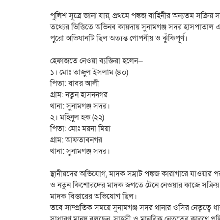
পুলিশ সূত্রে জানা যায়, প্রথমে পঙ্কজ বাহিনীর অন্যতম সক্
তথ্যের ভিত্তিতে অভিনব কায়দায় সুনামগঞ্জ সদর হাসপাতা
পুরো অভিযানটি ছিল অত্যন্ত গোপনীয় ও ঝুঁকিপূর্ণ।
হেফাজতে নেওয়া ব্যক্তিরা হলেন—
১। মোঃ তাজুল ইসলাম (৪০)
পিতা: বাবর আলী
গ্রাম: নতুন হাসননগর
থানা: সুনামগঞ্জ সদর।
২। মহিনুল হক (২২)
পিতা: মোঃ ময়না মিয়া
গ্রাম: আফতাবনগর
থানা: সুনামগঞ্জ সদর।
স্থানীয়দের অভিযোগ, মাদক সম্রাট পঙ্কজ কারাগারে যাওয়ার পর
ও নতুন কিশোরদের মাদক জগতে টেনে নেওয়ার কাজে সক্রিয় হ
মাদক বিস্তারের অভিযোগ ছিল।
তবে সাম্প্রতিক সময়ে সুনামগঞ্জ সদর থানার ওসির নেতৃত্বে
সাধারণ মানুষ বলছেন, সাহসী ও মানবিক নেতৃত্বের কারণে প