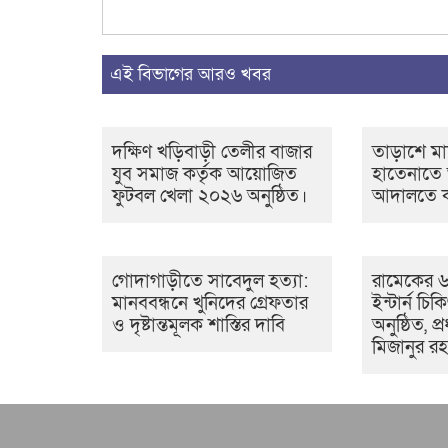
এই বিভাগের আরও খবর
দক্ষিণ খড়িবাড়ী তেলীর বাজার
তাড়াশে ম
যুব সমাজ কর্তৃক আয়োজিত
হাতেনাতে আ
ফুটবল খেলা ২০২৬ অনুষ্ঠিত।
আদালতে কা
গোদাগাড়ীতে সাবেদুল হত্যা:
রামেকের 
মানববন্ধনে খুনিদের গ্রেফতার
ইন্টার্ন চ
ও দৃষ্টান্তমূলক শাস্তির দাবি
অনুষ্ঠিত, প্
মিজানুর রহ