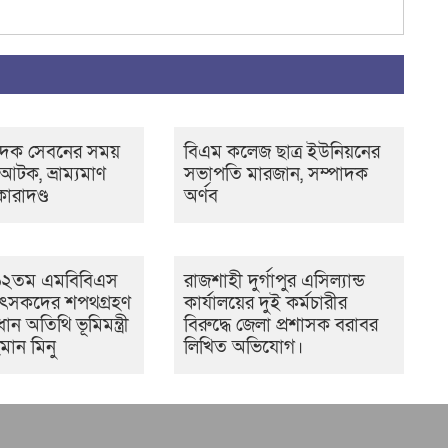
াদক সেবনের সময়
বিএম কলেজ ছাত্র ইউনিয়নের
টক, ভ্রাম্যমাণ
সভাপতি মারজান, সম্পাদক
রাদণ্ড
অর্ণব
৬২তম এমবিবিএস
রাজশাহী দুর্গাপুর এসিল্যান্ড
িকিৎসকদের শপথগ্রহণ
কার্যালয়ের দুই কর্মচারীর
রধান অতিথি ভূমিমন্ত্রী
বিরুদ্ধে জেলা প্রশাসক বরাবর
মান মিনু
লিখিত অভিযোগ।