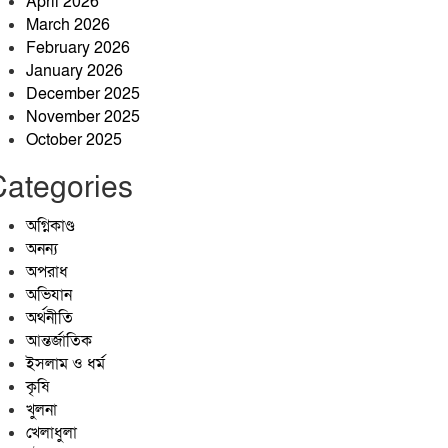
April 2026
জীবনের বৃক্ষ
March 2026
February 2026
January 2026
December 2025
৪৭তম বিসিএসে পুলিশ ক্যাডারে
November 2025
সুপারিশপ্রাপ্ত এইচ এম সাকোয়াফ
October 2025
আশরাফ
প্রায় ৩ যুগেও পাকা হয়নি উত্তর
Categories
দাড়িয়ারপাড়ের প্রধান সড়ক,
দুর্ভোগে হাজারো মানুষ
অগ্নিকাণ্ড
অনন্য
অপরাধ
অভিযান
অর্থনীতি
আন্তর্জাতিক
ইসলাম ও ধর্ম
কৃষি
খুলনা
খেলাধুলা