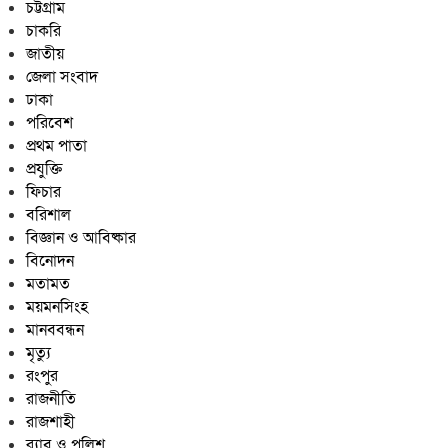
চট্টগ্রাম
চাকরি
জাতীয়
জেলা সংবাদ
ঢাকা
পরিবেশ
প্রথম পাতা
প্রযুক্তি
ফিচার
বরিশাল
বিজ্ঞান ও আবিষ্কার
বিনোদন
মতামত
ময়মনসিংহ
মানববন্ধন
মৃত্যু
রংপুর
রাজনীতি
রাজশাহী
র‍্যাব ও পুলিশ