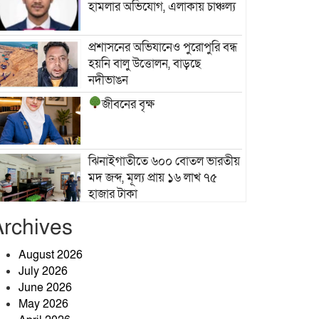
হামলার অভিযোগ, এলাকায় চাঞ্চল্য
প্রশাসনের অভিযানেও পুরোপুরি বন্ধ
হয়নি বালু উত্তোলন, বাড়ছে
নদীভাঙন
জীবনের বৃক্ষ
ঝিনাইগাতীতে ৬০০ বোতল ভারতীয়
মদ জব্দ, মূল্য প্রায় ১৬ লাখ ৭৫
হাজার টাকা
জীবনের বৃক্ষ
Archives
August 2026
July 2026
জীবনের বৃক্ষ
June 2026
May 2026