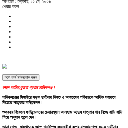
আপডেট : শুক্রবার, ১৫ মে, ২০২৬
শেয়ার করুন
ফটো কার্ড ডাউনলোড করুন
রুহুল আমিন,ব্যুরো প্রধান মানিকগঞ্জ।
মানিকগঞ্জের সিঙ্গাইরে সড়ক দুর্ঘটনায় নিহত ও আহতদের পরিবারকে আর্থিক সহায়তা
দিয়েছে সাত্তার ফাউন্ডেশন।
শুক্রবার বিকেলে ফাউন্ডেশনের চেয়ারম্যান আলহাজ আব্দুস সাত্তার খান নিজে বাড়ি বাড়ি
গিয়ে অনুদান তুলে দেন।
জানা গেছে, মাসখানেক আগে গবাদিপশু ব্যবসায়ীরা রংপুর যাওয়ার পথে সড়ক দুর্ঘটনার