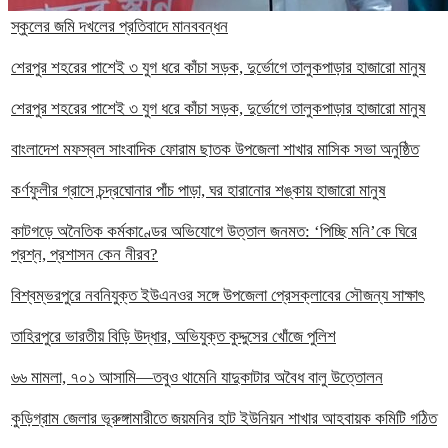
স্কুলের জমি দখলের প্রতিবাদে মানববন্ধন
শেরপুর শহরের পাশেই ৩ যুগ ধরে কাঁচা সড়ক, দুর্ভোগে তালুকপাড়ার হাজারো মানুষ
শেরপুর শহরের পাশেই ৩ যুগ ধরে কাঁচা সড়ক, দুর্ভোগে তালুকপাড়ার হাজারো মানুষ
বাংলাদেশ মফস্বল সাংবাদিক ফোরাম ছাতক উপজেলা শাখার মাসিক সভা অনুষ্ঠিত
কর্ণফুলীর গ্রাসে চন্দ্রঘোনার পাঁচ পাড়া, ঘর হারানোর শঙ্কায় হাজারো মানুষ
কাটগড়ে অনৈতিক কর্মকাণ্ডের অভিযোগে উত্তাল জনমত: ‘পিচ্ছি মনি’কে ঘিরে
প্রশ্ন, প্রশাসন কেন নীরব?
বিশ্বম্ভরপুরে নবনিযুক্ত ইউএনওর সঙ্গে উপজেলা প্রেসক্লাবের সৌজন্য সাক্ষাৎ
তাহিরপুরে ভারতীয় বিড়ি উদ্ধার, অভিযুক্ত কুদ্দুসের খোঁজে পুলিশ
৬৬ মামলা, ৭০১ আসামি—তবুও থামেনি যাদুকাটার অবৈধ বালু উত্তোলন
কুড়িগ্রাম জেলার ভূরুঙ্গামারীতে জয়মনির হাট ইউনিয়ন শাখার আহবায়ক কমিটি গঠিত