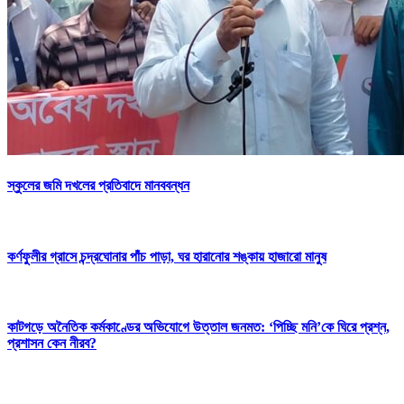
স্কুলের জমি দখলের প্রতিবাদে মানববন্ধন
কর্ণফুলীর গ্রাসে চন্দ্রঘোনার পাঁচ পাড়া, ঘর হারানোর শঙ্কায় হাজারো মানুষ
কাটগড়ে অনৈতিক কর্মকাণ্ডের অভিযোগে উত্তাল জনমত: ‘পিচ্ছি মনি’কে ঘিরে প্রশ্ন,
প্রশাসন কেন নীরব?