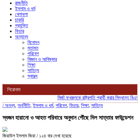
রাজনীতি
ইসলাম ও ধর্ম
খেলাধুলা
চাকরি
প্রযুক্তি
ফিচার
অন্যান্য
বিনোদন
মতামত
পরিবেশ
বিজ্ঞান ও আবিষ্কার
শিক্ষা
সাহিত্য
স্বাস্থ্য
শিরোনাম
মির্জা ফখরুলকে রাষ্ট্রপতি প্রার্থী করার সিদ্ধান্ত বিএনপির
স্কু
/
অনন্য
,
অর্থনীতি
,
ইসলাম ও ধর্ম
,
পরিবেশ
,
ফিচার
,
শিক্ষা
,
সাহিত্য
স্বজন হারানো ও আহত পরিবারে অনুদান পৌঁছে দিল সাত্তার ফাউন্ডেশন
জিয়াউল ইসলাম জিয়া
/ ১২৪ বার দেখা হয়েছে