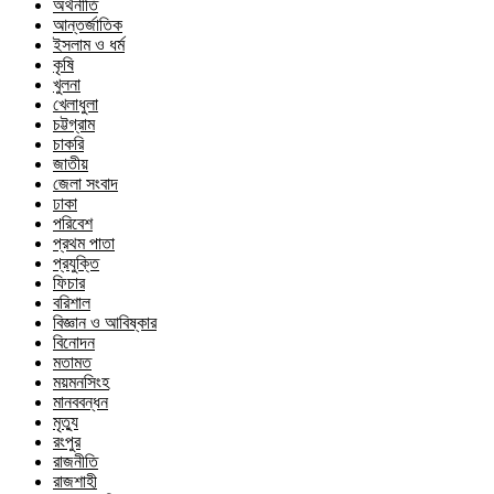
অর্থনীতি
আন্তর্জাতিক
ইসলাম ও ধর্ম
কৃষি
খুলনা
খেলাধুলা
চট্টগ্রাম
চাকরি
জাতীয়
জেলা সংবাদ
ঢাকা
পরিবেশ
প্রথম পাতা
প্রযুক্তি
ফিচার
বরিশাল
বিজ্ঞান ও আবিষ্কার
বিনোদন
মতামত
ময়মনসিংহ
মানববন্ধন
মৃত্যু
রংপুর
রাজনীতি
রাজশাহী