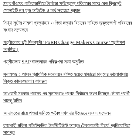
ঠাকুরগাঁওয়ের বালিয়াডাঙ্গীতে টর্নেডো ক্ষতিগ্রস্থ পরিবারের মাঝে রেড ক্রিসেন্ট
সোসাইটি নন ফুড আইটেম ও অর্থ সহায়তা প্রদান
‎মিথ্যা লুটের মামলা প্রত্যাহার ও পিতা হত্যার বিচারের দাবিতে ভুক্তভোগী পরিবারের
সংবাদ সম্মেলনে
পত্নীতলায় দুই দিনব্যাপী ‘FoRB Change Makers Course’ প্রশিক্ষণ
অনুষ্ঠিত।
পত্নীতলায় SAP বাস্তবায়ন পরিকল্পনা সভা অনুষ্ঠিত
সুনামগঞ্জ ১ আসন প্রাথমিক মনোনয়ন বঞ্চিত হয়েও হাজারো মানুষের ভালোবাসায়
সিক্ত কামরুজ্জামান কামরুল
‎আওয়ামী সরকার পতনের পর সুনামগঞ্জে প্রথম নির্বাচনে অংশ নিচ্ছেন নৌকা প্রার্থী
শামছু উদ্দিন
আদালতের রায়ে পাওয়া জমিতে অবৈধ দখলদার উচ্ছেদে সংবাদ সম্মেলন
রাজশাহী মহিলা পলিটেকনিক ইনস্টিটিউটে আন্তঃ টেকনোলজি বিতর্ক প্রতিযোগিতা
সমাপ্ত