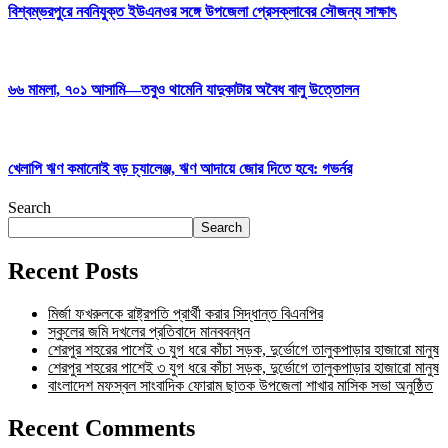
বিশ্বম্ভরপুরে নবনিযুক্ত ইউএনওর সঙ্গে উপজেলা প্রেসক্লাবের সৌজন্য সাক্ষাৎ
৬৬ মামলা, ৭০১ আসামি—তবুও থামেনি যাদুকাটার অবৈধ বালু উত্তোলন
খেলাপি ঋণ কমানোই বড় চ্যালেঞ্জ, ঋণ আদায়ে জোর দিতে হবে: গভর্নর
Search
Search
Recent Posts
মির্জা ফখরুলকে রাষ্ট্রপতি প্রার্থী করার সিদ্ধান্ত বিএনপির
স্কুলের জমি দখলের প্রতিবাদে মানববন্ধন
শেরপুর শহরের পাশেই ৩ যুগ ধরে কাঁচা সড়ক, দুর্ভোগে তালুকপাড়ার হাজারো মানুষ
শেরপুর শহরের পাশেই ৩ যুগ ধরে কাঁচা সড়ক, দুর্ভোগে তালুকপাড়ার হাজারো মানুষ
বাংলাদেশ মফস্বল সাংবাদিক ফোরাম ছাতক উপজেলা শাখার মাসিক সভা অনুষ্ঠিত
Recent Comments