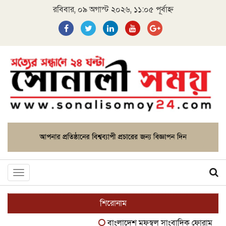
রবিবার, ০৯ অগাস্ট ২০২৬, ১১:০৫ পূর্বাহ্ন
Toggle
navigation
শিরোনাম
বাংলাদেশ মফস্বল সাংবাদিক ফোরাম ছাতক 