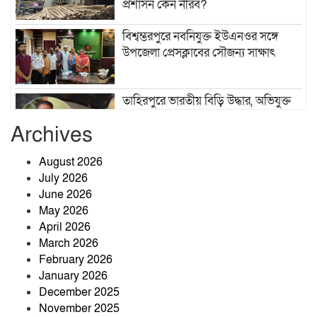
প্রশাসন কেন নীরব?
বিশ্বম্ভরপুরে নবনিযুক্ত ইউএনওর সঙ্গে
উপজেলা প্রেসক্লাবের সৌজন্য সাক্ষাৎ
তাহিরপুরে ভারতীয় বিড়ি উদ্ধার, অভিযুক্ত
কুদ্দুসের খোঁজে পুলিশ
Archives
August 2026
৬৬ মামলা, ৭০১ আসামি—তবুও থামেনি
July 2026
যাদুকাটার অবৈধ বালু উত্তোলন
June 2026
May 2026
April 2026
খেলাপি ঋণ কমানোই বড় চ্যালেঞ্জ, ঋণ
March 2026
আদায়ে জোর দিতে হবে: গভর্নর
February 2026
January 2026
December 2025
শ্রীবরদী উপজেলা স্বাস্থ্য কমপ্লেক্সে
November 2025
হাসপাতাল ব্যবস্থাপনা কমিটির সভা