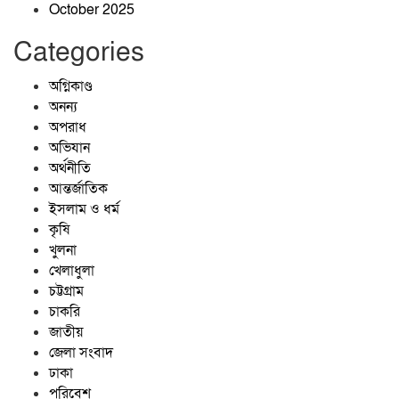
October 2025
অনুষ্ঠিত
Categories
জাঙ্গালহাটিতে ব্যবসায়ীর ওপর হামলার
অভিযোগ, এলাকায় চাঞ্চল্য
অগ্নিকাণ্ড
অনন্য
অপরাধ
প্রশাসনের অভিযানেও পুরোপুরি বন্ধ হয়নি
অভিযান
বালু উত্তোলন, বাড়ছে নদীভাঙন
অর্থনীতি
আন্তর্জাতিক
ইসলাম ও ধর্ম
কৃষি
খুলনা
খেলাধুলা
চট্টগ্রাম
চাকরি
জাতীয়
জেলা সংবাদ
ঢাকা
পরিবেশ