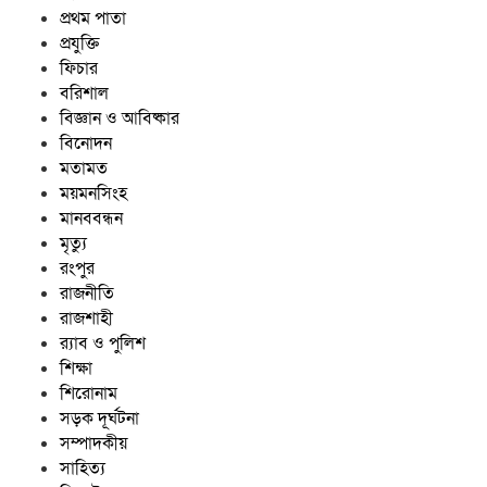
প্রথম পাতা
প্রযুক্তি
ফিচার
বরিশাল
বিজ্ঞান ও আবিষ্কার
বিনোদন
মতামত
ময়মনসিংহ
মানববন্ধন
মৃত্যু
রংপুর
রাজনীতি
রাজশাহী
র‍্যাব ও পুলিশ
শিক্ষা
শিরোনাম
সড়ক দূর্ঘটনা
সম্পাদকীয়
সাহিত্য