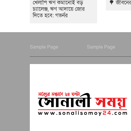
খেলাপি ঋণ কমানোই বড়
🌳 জীবনের 
চ্যালেঞ্জ, ঋণ আদায়ে জোর
দিতে হবে: গভর্নর
Sample Page
Sample Page