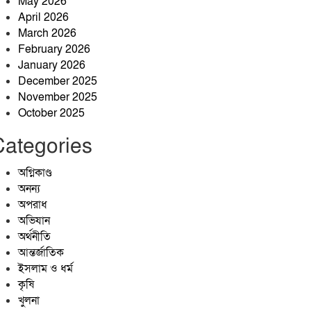
May 2026
হামলার অভিযোগ, এলাকায় চাঞ্চল্য
April 2026
March 2026
প্রশাসনের অভিযানেও পুরোপুরি বন্ধ
February 2026
হয়নি বালু উত্তোলন, বাড়ছে
January 2026
নদীভাঙন
December 2025
November 2025
🌳 জীবনের বৃক্ষ
October 2025
Categories
ঝিনাইগাতীতে ৬০০ বোতল ভারতীয়
অগ্নিকাণ্ড
মদ জব্দ, মূল্য প্রায় ১৬ লাখ ৭৫
অনন্য
হাজার টাকা
অপরাধ
অভিযান
অর্থনীতি
আন্তর্জাতিক
ইসলাম ও ধর্ম
কৃষি
খুলনা