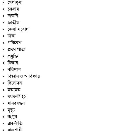
খেলাধুলা
চট্টগ্রাম
চাকরি
জাতীয়
জেলা সংবাদ
ঢাকা
পরিবেশ
প্রথম পাতা
প্রযুক্তি
ফিচার
বরিশাল
বিজ্ঞান ও আবিষ্কার
বিনোদন
মতামত
ময়মনসিংহ
মানববন্ধন
মৃত্যু
রংপুর
রাজনীতি
রাজশাহী