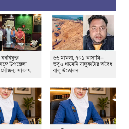
ে নবনিযুক্ত
৬৬ মামলা, ৭০১ আসামি—
ঙ্গে উপজেলা
তবুও থামেনি যাদুকাটার অবৈধ
র সৌজন্য সাক্ষাৎ
বালু উত্তোলন