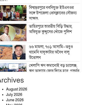
বিশ্বম্ভরপুরে নবনিযুক্ত ইউএনওর
সঙ্গে উপজেলা প্রেসক্লাবের সৌজন্য
সাক্ষাৎ
তাহিরপুরে ভারতীয় বিড়ি উদ্ধার,
অভিযুক্ত কুদ্দুসের খোঁজে পুলিশ
৬৬ মামলা, ৭০১ আসামি—তবুও
থামেনি যাদুকাটার অবৈধ বালু
উত্তোলন
খেলাপি ঋণ কমানোই বড় চ্যালেঞ্জ,
ঋণ আদায়ে জোর দিতে হবে: গভর্নর
Archives
শ্রীবরদী উপজেলা স্বাস্থ্য কমপ্লেক্সে
হাসপাতাল ব্যবস্থাপনা কমিটির সভা
August 2026
অনুষ্ঠিত
July 2026
June 2026
জাঙ্গালহাটিতে ব্যবসায়ীর ওপর