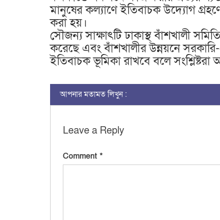
মানুষের কল্যাণে ইতিবাচক উদ্যোগ গ্রহণে 
করা হয়।
সৌজন্য সাক্ষাৎটি ঢাকাস্থ বাঁশখালী সমিতির
করেছে এবং বাঁশখালীর উন্নয়নে সরকারি-বে
ইতিবাচক ভূমিকা রাখবে বলে সংশ্লিষ্টরা
আপনার মতামত লিখুন :
Leave a Reply
Comment
*