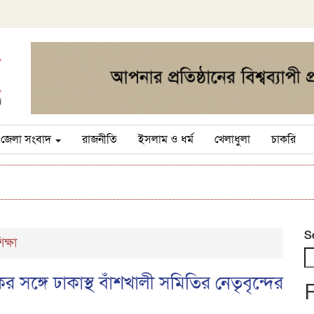
জেলা সংবাদ
রাজনীতি
ইসলাম ও ধর্ম
খেলাধুলা
চাকরি
S
িক্ষা
সঙ্গে ঢাকাস্থ বাঁশখালী সমিতির নেতৃবৃন্দের