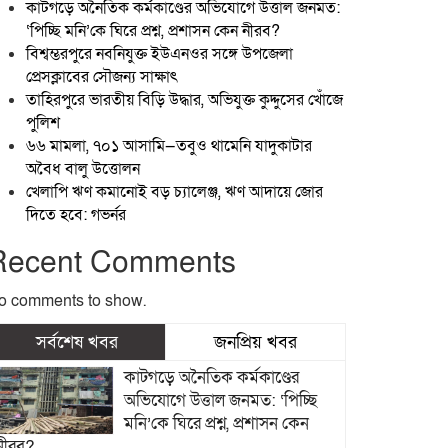
কাটগড়ে অনৈতিক কর্মকাণ্ডের অভিযোগে উত্তাল জনমত:
‘পিচ্ছি মনি’কে ঘিরে প্রশ্ন, প্রশাসন কেন নীরব?
বিশ্বম্ভরপুরে নবনিযুক্ত ইউএনওর সঙ্গে উপজেলা
প্রেসক্লাবের সৌজন্য সাক্ষাৎ
তাহিরপুরে ভারতীয় বিড়ি উদ্ধার, অভিযুক্ত কুদ্দুসের খোঁজে
পুলিশ
৬৬ মামলা, ৭০১ আসামি—তবুও থামেনি যাদুকাটার
অবৈধ বালু উত্তোলন
খেলাপি ঋণ কমানোই বড় চ্যালেঞ্জ, ঋণ আদায়ে জোর
দিতে হবে: গভর্নর
Recent Comments
o comments to show.
সর্বশেষ খবর
জনপ্রিয় খবর
কাটগড়ে অনৈতিক কর্মকাণ্ডের
অভিযোগে উত্তাল জনমত: ‘পিচ্ছি
মনি’কে ঘিরে প্রশ্ন, প্রশাসন কেন
নীরব?