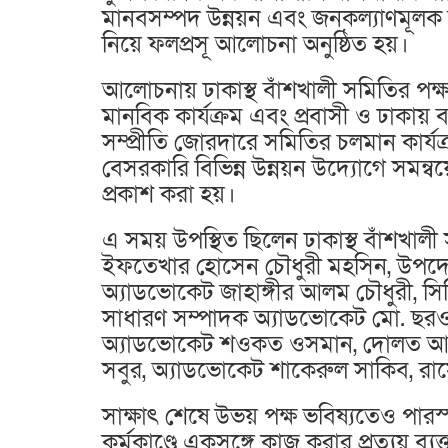
মানবসম্পদ উন্নয়ন এবং জনকল্যাণমূলক ক
নিয়ে ফলপ্রসূ আলোচনা অনুষ্ঠিত হয়।
আলোচনায় ঢাকাস্থ বাঁশখালী সমিতির পক্ষ 
মানবিক কার্যক্রম এবং প্রবাসী ও ঢাকায
সম্প্রীতি জোরদারে সমিতির চলমান কার্যক
বেসরকারি বিভিন্ন উন্নয়ন উদ্যোগে সমন্বয
প্রকাশ করা হয়।
এ সময় উপস্থিত ছিলেন ঢাকাস্থ বাঁশখালী 
ইফতেখার হোসেন চৌধুরী মহসিন, উপদেষ্ট
অ্যাডভোকেট জাহাঙ্গীর আলম চৌধুরী, সি
সাধারণ সম্পাদক অ্যাডভোকেট মো. ছরওয
অ্যাডভোকেট শওকত ওসমান, দোলত আকবর
সবুর, অ্যাডভোকেট শাকেরুল সাকিব, রাসে
সাক্ষাৎ শেষে উভয় পক্ষ ভবিষ্যতেও পা
কর্মকাণ্ডে একসঙ্গে কাজ করার প্রত্যয় ব্