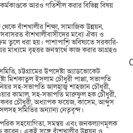
র্মকাণ্ডকে আরও গতিশীল করার বিভিন্ন বিষয়
থেকে বাঁশখালীর শিক্ষা, সামাজিক উন্নয়ন,
় বসবাসরত বাঁশখালীবাসীদের মধ্যে ঐক্য ও
্রম তুলে ধরা হয়। পাশাপাশি ভবিষ্যতে সরকারি-
়ের মাধ্যমে বৃহত্তর জনস্বার্থে কাজ করার আগ্রহও
সমিতি, চট্টগ্রামের উপদেষ্টা অ্যাডভোকেট
া মিশকাতুল ইসলাম চৌধুরী পাপ্পা, সভাপতি
নিয়র সহ-সভাপতি আলহাজ্ব শাহজান চৌধুরী,
়ার কামাল, সহ-সভাপতি মারুফুল হক চৌধুরী,
 চৌধুরী, অধ্যাপক ফয়েজ, কাসেম, আব্দুস
লসহ সমিতির অন্যান্য নেতৃবৃন্দ।
রস্পরিক সহযোগিতা, সমন্বয় এবং জনকল্যাণমূলক
যক্ত করেন। একই সঙ্গে বাঁশখালীর উন্নয়ন ও