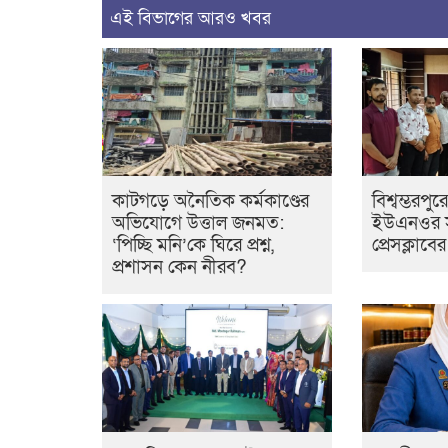
এই বিভাগের আরও খবর
কাটগড়ে অনৈতিক কর্মকাণ্ডের
বিশ্বম্ভরপুর
অভিযোগে উত্তাল জনমত:
ইউএনওর স
‘পিচ্ছি মনি’কে ঘিরে প্রশ্ন,
প্রেসক্লাবে
প্রশাসন কেন নীরব?