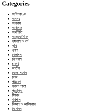
Categories
অগ্নিকাণ্ড
অনন্য
অপরাধ
অভিযান
অর্থনীতি
আন্তর্জাতিক
ইসলাম ও ধর্ম
কৃষি
খুলনা
খেলাধুলা
চট্টগ্রাম
চাকরি
জাতীয়
জেলা সংবাদ
ঢাকা
পরিবেশ
প্রথম পাতা
প্রযুক্তি
ফিচার
বরিশাল
বিজ্ঞান ও আবিষ্কার
বিনোদন