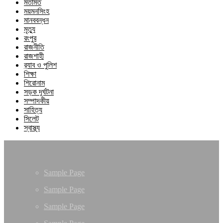
মতামত
ময়মনসিংহ
মানববন্ধন
মৃত্যু
রংপুর
রাজনীতি
রাজশাহী
র‍্যাব ও পুলিশ
শিক্ষা
শিরোনাম
সড়ক দূর্ঘটনা
সম্পাদকীয়
সাহিত্য
সিলেট
স্বাস্থ্য
Sample Page
Sample Page
Sample Page