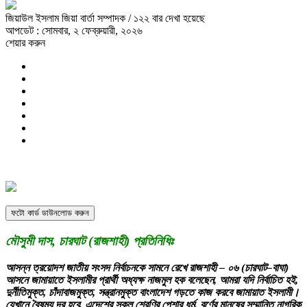
জিয়াউল ইসলাম জিয়া বার্তা সম্পাদক
/ ১২২ বার দেখা হয়েছে
আপডেট : সোমবার, ২ ফেব্রুয়ারী, ২০২৬
শেয়ার করুন
ফটো কার্ড ডাউনলোড করুন
মৌসুমী দাস, চারঘাট (রাজশাহী) প্রতিনিধিঃ
আসন্ন ত্রয়োদশ জাতীয় সংসদ নির্বাচনকে সামনে রেখে রাজশাহী – ০৬ (চারঘাট–বাঘা)
আসনে জামায়াতে ইসলামীর প্রার্থী অধ্যক্ষ নাজমুল হক বলেছেন, আমরা যদি নির্বাচিত হই,
দুর্নীতিমুক্ত, চাঁদাবাজমুক্ত, সন্ত্রানমুক্ত বাংলাদেশ গড়তে কাজ করবে জামায়াত ইসলামী।
যেখানে বৈষম্য দূর হবে, এদেশের সকল শ্রেণির পেশার ধর্ম, বর্ণের মানুষের সম্মানিত নাগরিক