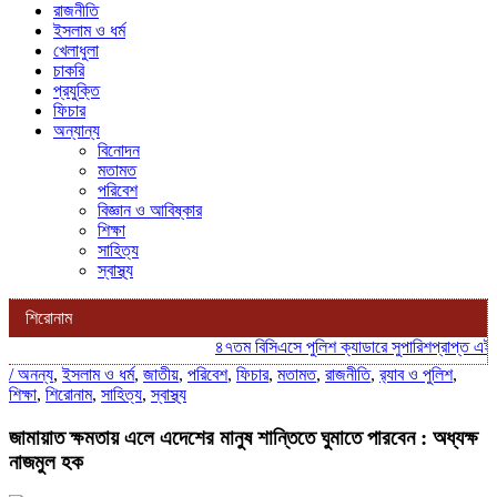
রাজনীতি
ইসলাম ও ধর্ম
খেলাধুলা
চাকরি
প্রযুক্তি
ফিচার
অন্যান্য
বিনোদন
মতামত
পরিবেশ
বিজ্ঞান ও আবিষ্কার
শিক্ষা
সাহিত্য
স্বাস্থ্য
শিরোনাম
৪৭তম বিসিএসে পুলিশ ক্যাডারে সুপারিশপ্রাপ্ত এইচ এম
/
অনন্য
,
ইসলাম ও ধর্ম
,
জাতীয়
,
পরিবেশ
,
ফিচার
,
মতামত
,
রাজনীতি
,
র‍্যাব ও পুলিশ
,
শিক্ষা
,
শিরোনাম
,
সাহিত্য
,
স্বাস্থ্য
জামায়াত ক্ষমতায় এলে এদেশের মানুষ শান্তিতে ঘুমাতে পারবেন : অধ্যক্ষ
নাজমুল হক