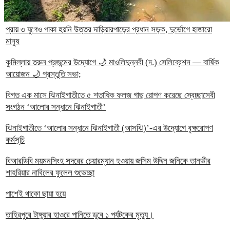
প্রায় ৩ যুগেও পাকা হয়নি উত্তর দাড়িয়ারপাড়ের প্রধান সড়ক, দুর্ভোগে হাজারো
মানুষ
কুমিল্লায় তরুন প্রজন্মের উদ্যোগে 🌙 মাওলিদুন্নবী (দ.) সেলিব্রেশন — বার্ষিক
আয়োজন 🌙 প্রস্তুতি সভা;
বিগত এক মাসে ঝিনাইগাতীতে ৫ শতাধিক ফলজ গাছ রোপণ করেছে স্বেচ্ছাসেবী
সংগঠন ‘আলোর সন্ধানে ঝিনাইগাতী’
ঝিনাইগাতীতে ‘আলোর সন্ধানে ঝিনাইগাতী (আসঝি)’-এর উদ্যোগে বৃক্ষরোপণ
কর্মসূচি
বিআরডিবি ময়মনসিংহ সদরের চেয়ারম্যান হওয়ায় জসিম উদ্দিন জনিকে তানভীর
শাহরিয়ার নাবিলের ফুলেল শুভেচ্ছা
পাশেই থাকো ছায়া হয়ে
তাহিরপুরে টাঙ্গুয়ার হাওরে পানিতে ডুবে ১ পর্যটকের মৃত্যু।