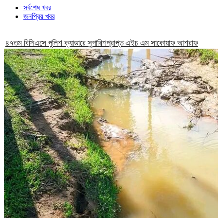
সর্বশেষ খবর
জনপ্রিয় খবর
৪৭তম বিসিএসে পুলিশ ক্যাডারে সুপারিশপ্রাপ্ত এইচ এম সাকোয়াফ আশরাফ