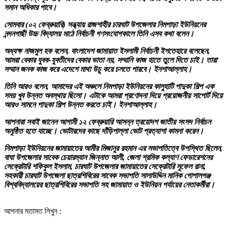
সমান অধিকার পাবে।
সোমবার (০২ ফেব্রুয়ারি) সন্ধ্যায় রাজশাহীর চারঘাট উপজেলার নিমপাড়া ইউনিয়নের
নন্দনগাছী উচ্চ বিদ্যালয় মাঠে নির্বাচনী গণসংযোগকালে তিনি এসব কথা বলেন।
অধ্যক্ষ নাজমুল হক বলেন, বাংলাদেশ জামায়াত ইসলামী নির্বাচনী ইশতেহারে বলেছেন,
আমরা বেকার যুবক-যুবতীদের বেকার ভাতা নয়, সম্মানি কাজ হাতে তুলে দিতে চাই। তারা
সম্মান জনক কাজ করে এদেশে মাথা উচু করে চলতে পারবে। ইনশাআল্লাহ।
তিনি আরও বলেন, আমাদের এই অঞ্চলে নিমপাড়া ইউনিয়নের কালুহাটি পাদুকা শিল্প এক
সময় খুব উন্নত অবস্থায় ছিলো। এটাকে আমরা প্রণোদনা দিয়ে প্রয়োজনীয় সাপোর্ট দিয়ে
আরও সামনে পাদুকা শিল্প উন্নত করতে চাই। ইনশাআল্লাহ।
আপনারা সবাই জানেন আগামী ১২ ফেব্রুয়ারি আসন্ন ত্রয়োদশ জাতীয় সংসদ নির্বাচন
অনুষ্ঠিত হতে যাচ্ছে। ভোটারদের কাছে দাঁড়িপাল্লা ভোট প্রত্যাশা কামনা করেন।
নিমপাড়া ইউনিয়নের জামায়াতের আমীর মিজানুর রহমান এর সভাপতিত্বে উপস্থিত ছিলেন,
বাঘা উপজেলার সাবেক চেয়ারম্যান জিন্নাত আলী, জেলা শ্রমিক কল্যাণ ফেডারেশনের
সেক্রেটারি শফিকুল ইসলাম, চারঘাট উপজেলার জামায়াতের সেক্রেটারি সুফেল রানা,
সহকারী চারঘাট উপজেলা ছাত্রশিবিরের সাবেক সভাপতি সালাউদ্দিন মানিক গোপালগঞ্জ
বিশ্ববিদ্যালয়ের ছাত্রশিবিরের সভাপতি সহ জামায়াত ও ইউনিয়ন পর্যায়ের নেতাকর্মীরা।
আপনার মতামত লিখুন :