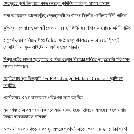
শেরপুরের কৃষি উন্নয়নে কাজ করছেন কৃষিবিদ আশিকুর হাসান আকাশ
নানা আয়োজনে আলোকবিন্দু স্বেচ্ছাসেবী সংগঠনের দ্বিতীয় প্রতিষ্ঠাবার্ষিকী পালিত
কুড়িগ্রাম জেলার ভূরুঙ্গামারীতে জয়মনির হাট ইউনিয়ন শাখার আহবায়ক কমিটি গঠিত
ঠাকুরগাঁওয়ের বালিয়াডাঙ্গীতে টর্নেডো ক্ষতিগ্রস্থ পরিবারের মাঝে রেড ক্রিসেন্ট
সোসাইটি নন ফুড আইটেম ও অর্থ সহায়তা প্রদান
‎মিথ্যা লুটের মামলা প্রত্যাহার ও পিতা হত্যার বিচারের দাবিতে ভুক্তভোগী পরিবারের
সংবাদ সম্মেলনে
পত্নীতলায় দুই দিনব্যাপী ‘FoRB Change Makers Course’ প্রশিক্ষণ
অনুষ্ঠিত।
পত্নীতলায় SAP বাস্তবায়ন পরিকল্পনা সভা অনুষ্ঠিত
সুনামগঞ্জ ১ আসন প্রাথমিক মনোনয়ন বঞ্চিত হয়েও হাজারো মানুষের ভালোবাসায়
সিক্ত কামরুজ্জামান কামরুল
‎আওয়ামী সরকার পতনের পর সুনামগঞ্জে প্রথম নির্বাচনে অংশ নিচ্ছেন নৌকা প্রার্থী