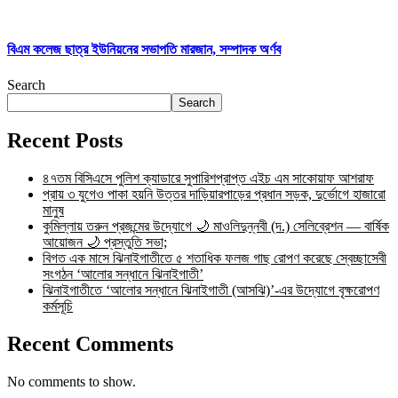
বিএম কলেজ ছাত্র ইউনিয়নের সভাপতি মারজান, সম্পাদক অর্ণব
Search
Search
Recent Posts
৪৭তম বিসিএসে পুলিশ ক্যাডারে সুপারিশপ্রাপ্ত এইচ এম সাকোয়াফ আশরাফ
প্রায় ৩ যুগেও পাকা হয়নি উত্তর দাড়িয়ারপাড়ের প্রধান সড়ক, দুর্ভোগে হাজারো
মানুষ
কুমিল্লায় তরুন প্রজন্মের উদ্যোগে 🌙 মাওলিদুন্নবী (দ.) সেলিব্রেশন — বার্ষিক
আয়োজন 🌙 প্রস্তুতি সভা;
বিগত এক মাসে ঝিনাইগাতীতে ৫ শতাধিক ফলজ গাছ রোপণ করেছে স্বেচ্ছাসেবী
সংগঠন ‘আলোর সন্ধানে ঝিনাইগাতী’
ঝিনাইগাতীতে ‘আলোর সন্ধানে ঝিনাইগাতী (আসঝি)’-এর উদ্যোগে বৃক্ষরোপণ
কর্মসূচি
Recent Comments
No comments to show.