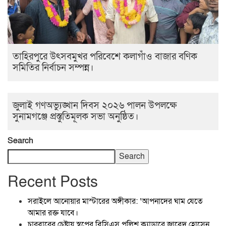
তাহিরপুরে উৎসবমুখর পরিবেশে কলাগাঁও বাজার বণিক
সমিতির নির্বাচন সম্পন্ন।
জুলাই গণঅভ্যুঙ্খান দিবস ২০২৬ পালন উপলক্ষে
সুনামগঞ্জে প্রস্তুতিমূলক সভা অনুষ্ঠিত।
Search
Search
Recent Posts
সরাইলে আনোয়ার মাস্টারের অঙ্গীকার: ‘আপনাদের ঘাম যেতে
আমার রক্ত যাবে।
চারবারের চেষ্টায় স্বপ্নের বিসিএস পুলিশ ক্যাডারে জাবেদ হোসেন