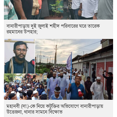
বানারীপাড়ায় দুই জুলাই শহীদ পরিবারের ঘরে তারেক
রহমানের উপহার;
মহানবী (সা.)-কে নিয়ে কটূক্তির অভিযোগে বানারীপাড়ায়
উত্তেজনা, থানার সামনে বিক্ষোভ