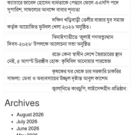
ক্যাডারে জাবেদ হোসেন ব্যর্থতাকে পেছনে ফেলে এএসপি পদে
সুপারিশ, সাফল্যের আনন্দে বাবার শূন্যতা
দক্ষিণ খড়িবাড়ী তেলীর বাজার যুব সমাজ
কর্তৃক আয়োজিত ফুটবল খেলা ২০২৬ অনুষ্ঠিত।
ঝিনাইগাতীতে ‘জুলাই গণঅভ্যুত্থান
দিবস-২০২৬’ উপলক্ষে আলোচনা সভা অনুষ্ঠিত
রক্তে কেনা স্বাধীন দেশে স্বৈরাচারের স্থান
নেই, ৫ আগস্ট চিরঞ্জীব হোক: কৃষিবিদ আনোয়ার পারভেজ
কৃষকের ঘর থেকে চার সরকারি চাকরির
সাফল্য: মেধা ও অধ্যবসায়ের উজ্জ্বল দৃষ্টান্ত আবুল কাশেম
জ্বালানিতে কারচুপি, লাইসেন্সহীন প্রতিষ্ঠান:
ঝিনাইগাতীতে মোবাইল কোর্টের অভিযানে তিন প্রতিষ্ঠানে ১ লাখ ২৫
Archives
হাজার টাকা জরিমানা
তাড়াশে মাদক সেবনের সময় হাতেনাতে
August 2026
আটক, ভ্রাম্যমাণ আদালতে কারাদণ্ড
July 2026
June 2026