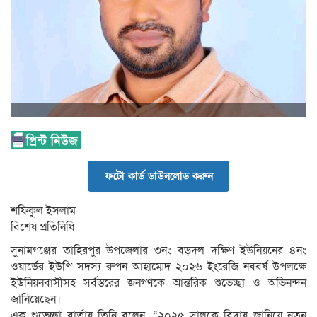
ফটো কার্ড ডাউনলোড করুন
শফিকুল ইসলাম
বিশেষ প্রতিনিধি
সুনামগঞ্জের তাহিরপুর উপজেলার ৩নং বড়দল দক্ষিণ ইউনিয়নের ৪নং
ওয়ার্ডের ইউপি সদস্য রুপন আহাম্মেদ ২০২৬ ইংরেজি নববর্ষ উপলক্ষে
ইউনিয়নবাসীসহ সর্বস্তরের জনগণকে আন্তরিক শুভেচ্ছা ও অভিনন্দন
জানিয়েছেন।
এক শুভেচ্ছা বার্তায় তিনি বলেন, “২০২৫ সালকে বিদায় জানিয়ে নতুন