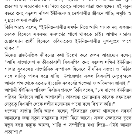
প্রত্যাশা ও সম্ভাবনার মধ্য দিয়ে ২০২৬ সালের যাত্রা শুরু হচ্ছে। এই নতুন
বছরে ৩নং বড়দল দক্ষিণ ইউনিয়নসহ দেশবাসীর জীবনে শান্তি, সমৃদ্ধি ও
সুস্থতা কামনা করছি।”
তিনি আরও বলেন, “ইউনিয়নবাসীর সমর্থন নিয়ে আমি শাসক নয়, একজন
সেবক হিসেবে সবসময় জনগণের পাশে থাকতে চাই। আগাম সম্ভাব্য
চেয়ারম্যান প্রার্থী হিসেবে ভবিষ্যতেও ইউনিয়নবাসীর সুখ-দুঃখে পাশে
থাকব।”
নিজের রাজনৈতিক জীবনের কথা উল্লেখ করে রুপন আহাম্মেদ বলেন,
“আমি বাংলাদেশ জাতীয়তাবাদী বিএনপির ৩নং বড়দল দক্ষিণ ইউনিয়ন
শাখার যুবদলের সাংগঠনিক সম্পাদক হিসেবে দীর্ঘদিন সততা ও নিষ্ঠার
সঙ্গে দায়িত্ব পালন করে যাচ্ছি। উপজেলার সকল বিএনপি নেতৃবৃন্দকে
আমার পক্ষ থেকে ২০২৬ ইংরেজি নববর্ষের শুভেচ্ছা ও অভিনন্দন জানাই।”
আগামী ইউনিয়ন পরিষদ নির্বাচন প্রসঙ্গে তিনি বলেন, “৮ম ধাপের ইউনিয়ন
পরিষদ নির্বাচনে আমি আশাবাদী। ভারপ্রাপ্ত চেয়ারম্যান তারেক রহমানের
নেতৃত্বে বিএনপি থেকে দলীয় মনোনয়ন পাবো বলে বিশ্বাস করি।”
শুভেচ্ছা বার্তায় তিনি আরও বলেন, “বিদায়ের বেদনা থাকলেও নববর্ষ
আমাদের জন্য নতুন সম্ভাবনার বার্তা নিয়ে আসে। সকল ভেদাভেদ ভুলে
নতুন বছর কাটুক আনন্দ, শান্তি ও সম্প্রীতির মধ্য দিয়ে—এটাই আমার
প্রত্যাশা।”