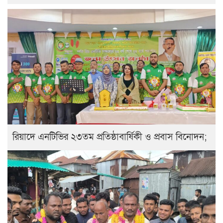
রিয়াদে এনটিভির ২৩তম প্রতিষ্ঠাবার্ষিকী ও প্রবাস বিনোদন;