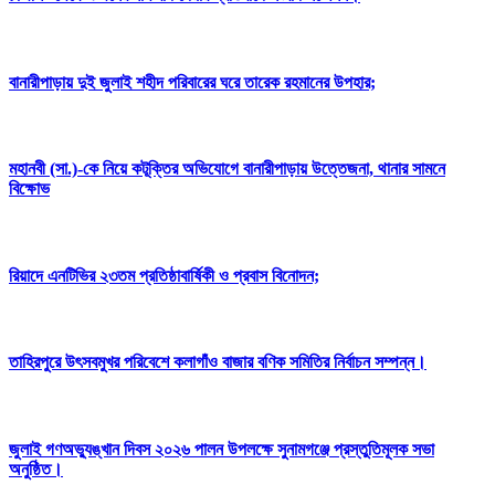
বানারীপাড়ায় দুই জুলাই শহীদ পরিবারের ঘরে তারেক রহমানের উপহার;
মহানবী (সা.)-কে নিয়ে কটূক্তির অভিযোগে বানারীপাড়ায় উত্তেজনা, থানার সামনে
বিক্ষোভ
রিয়াদে এনটিভির ২৩তম প্রতিষ্ঠাবার্ষিকী ও প্রবাস বিনোদন;
তাহিরপুরে উৎসবমুখর পরিবেশে কলাগাঁও বাজার বণিক সমিতির নির্বাচন সম্পন্ন।
জুলাই গণঅভ্যুঙ্খান দিবস ২০২৬ পালন উপলক্ষে সুনামগঞ্জে প্রস্তুতিমূলক সভা
অনুষ্ঠিত।