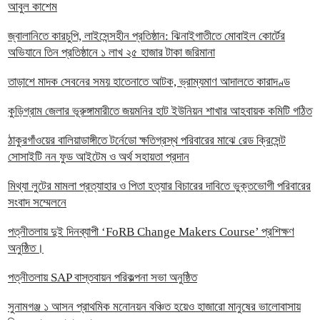
আবুল কাশেম
জ্বালানিতে কারচুপি, লাইসেন্সহীন প্রতিষ্ঠান: ঝিনাইগাতীতে মোবাইল কোর্টের
অভিযানে তিন প্রতিষ্ঠানে ১ লাখ ২৫ হাজার টাকা জরিমানা
তাড়াশে মাদক সেবনের সময় হাতেনাতে আটক, ভ্রাম্যমাণ আদালতে কারাদণ্ড
কুড়িগ্রাম জেলার ভূরুঙ্গামারীতে জয়মনির হাট ইউনিয়ন শাখার আহবায়ক কমিটি গঠিত
ঠাকুরগাঁওয়ের বালিয়াডাঙ্গীতে টর্নেডো ক্ষতিগ্রস্থ পরিবারের মাঝে রেড ক্রিসেন্ট
সোসাইটি নন ফুড আইটেম ও অর্থ সহায়তা প্রদান
‎মিথ্যা লুটের মামলা প্রত্যাহার ও পিতা হত্যার বিচারের দাবিতে ভুক্তভোগী পরিবারের
সংবাদ সম্মেলনে
পত্নীতলায় দুই দিনব্যাপী ‘FoRB Change Makers Course’ প্রশিক্ষণ
অনুষ্ঠিত।
পত্নীতলায় SAP বাস্তবায়ন পরিকল্পনা সভা অনুষ্ঠিত
সুনামগঞ্জ ১ আসন প্রাথমিক মনোনয়ন বঞ্চিত হয়েও হাজারো মানুষের ভালোবাসায়