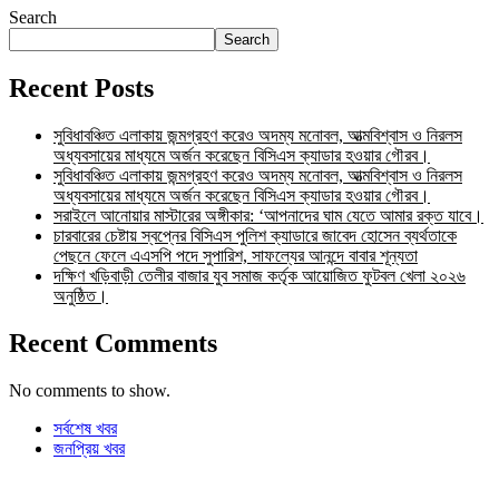
Search
Search
Recent Posts
সুবিধাবঞ্চিত এলাকায় জন্মগ্রহণ করেও অদম্য মনোবল, আত্মবিশ্বাস ও নিরলস
অধ্যবসায়ের মাধ্যমে অর্জন করেছেন বিসিএস ক্যাডার হওয়ার গৌরব।
সুবিধাবঞ্চিত এলাকায় জন্মগ্রহণ করেও অদম্য মনোবল, আত্মবিশ্বাস ও নিরলস
অধ্যবসায়ের মাধ্যমে অর্জন করেছেন বিসিএস ক্যাডার হওয়ার গৌরব।
সরাইলে আনোয়ার মাস্টারের অঙ্গীকার: ‘আপনাদের ঘাম যেতে আমার রক্ত যাবে।
চারবারের চেষ্টায় স্বপ্নের বিসিএস পুলিশ ক্যাডারে জাবেদ হোসেন ব্যর্থতাকে
পেছনে ফেলে এএসপি পদে সুপারিশ, সাফল্যের আনন্দে বাবার শূন্যতা
দক্ষিণ খড়িবাড়ী তেলীর বাজার যুব সমাজ কর্তৃক আয়োজিত ফুটবল খেলা ২০২৬
অনুষ্ঠিত।
Recent Comments
No comments to show.
সর্বশেষ খবর
জনপ্রিয় খবর