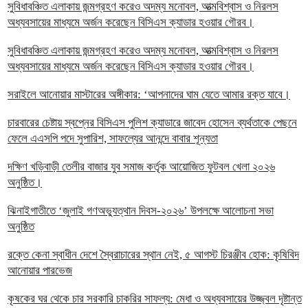
সুবিধাবঞ্চিত এলাকায় জন্মগ্রহণ করেও অদম্য মনোবল, আত্মবিশ্বাস ও নিরলস
অধ্যবসায়ের মাধ্যমে অর্জন করেছেন বিসিএস ক্যাডার হওয়ার গৌরব।
সুবিধাবঞ্চিত এলাকায় জন্মগ্রহণ করেও অদম্য মনোবল, আত্মবিশ্বাস ও নিরলস
অধ্যবসায়ের মাধ্যমে অর্জন করেছেন বিসিএস ক্যাডার হওয়ার গৌরব।
সরাইলে আনোয়ার মাস্টারের অঙ্গীকার: ‘আপনাদের ঘাম যেতে আমার রক্ত যাবে।
চারবারের চেষ্টায় স্বপ্নের বিসিএস পুলিশ ক্যাডারে জাবেদ হোসেন ব্যর্থতাকে পেছনে
ফেলে এএসপি পদে সুপারিশ, সাফল্যের আনন্দে বাবার শূন্যতা
দক্ষিণ খড়িবাড়ী তেলীর বাজার যুব সমাজ কর্তৃক আয়োজিত ফুটবল খেলা ২০২৬
অনুষ্ঠিত।
ঝিনাইগাতীতে ‘জুলাই গণঅভ্যুত্থান দিবস-২০২৬’ উপলক্ষে আলোচনা সভা
অনুষ্ঠিত
রক্তে কেনা স্বাধীন দেশে স্বৈরাচারের স্থান নেই, ৫ আগস্ট চিরঞ্জীব হোক: কৃষিবিদ
আনোয়ার পারভেজ
কৃষকের ঘর থেকে চার সরকারি চাকরির সাফল্য: মেধা ও অধ্যবসায়ের উজ্জ্বল দৃষ্টান্ত