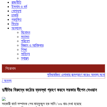
রাজনীতি
ইসলাম ও ধর্ম
খেলাধুলা
চাকরি
প্রযুক্তি
ফিচার
অন্যান্য
বিনোদন
মতামত
পরিবেশ
বিজ্ঞান ও আবিষ্কার
শিক্ষা
সাহিত্য
স্বাস্থ্য
শিরোনাম
সুবিধাবঞ্চিত এলাকায় জন্মগ্রহণ করেও অদম্য মনোবল, 
/
অনন্য
দুর্নীতির বিরুদ্ধে কঠোর ব্যবস্থা গ্রহণ করবে সরকার দীপেন দেওয়ান
সহকারী বার্তা সম্পাদক শেখ মাহফুজুল হক সানি
/ ৮৬ বার দেখা হয়েছে