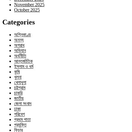
November 2025
October 2025
Categories
অগ্নিকাণ্ড
অনন্য
অপরাধ
অভিযান
অর্থনীতি
আন্তর্জাতিক
ইসলাম ও ধর্ম
কৃষি
খুলনা
খেলাধুলা
চট্টগ্রাম
চাকরি
জাতীয়
জেলা সংবাদ
ঢাকা
পরিবেশ
প্রথম পাতা
প্রযুক্তি
ফিচার