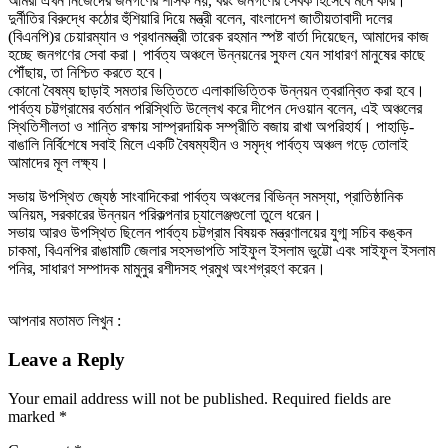
আমরা এখন নিজেদের জনগণের শাসক নয়, বরং জনগণের সেবক হিসেবে মনে করি।
দুর্নীতির বিরুদ্ধে কঠোর হুঁশিয়ারি দিয়ে মন্ত্রী বলেন, বাংলাদেশ জাতীয়তাবাদী দলের
(বিএনপি)র চেয়ারম্যান ও প্রধানমন্ত্রী তারেক রহমান স্পষ্ট বার্তা দিয়েছেন, আমাদের কাজ
হচ্ছে জনগণের সেবা করা। পার্বত্য অঞ্চলে উন্নয়নের সুফল যেন সাধারণ মানুষের কাছে
পৌঁছায়, তা নিশ্চিত করতে হবে।
কোনো বৈষম্য ছাড়াই সমতার ভিত্তিতে এলাকাভিত্তিক উন্নয়ন ত্বরান্বিত করা হবে।
পার্বত্য চট্টগ্রামের বর্তমান পরিস্থিতি উল্লেখ করে দীপেন দেওয়ান বলেন, এই অঞ্চলের
স্থিতিশীলতা ও শান্তি রক্ষায় সাম্প্রদায়িক সম্প্রীতি বজায় রাখা অপরিহার্য। পাহাড়ি-
বাঙালি নির্বিশেষে সবাই মিলে একটি বৈষম্যহীন ও সমৃদ্ধ পার্বত্য অঞ্চল গড়ে তোলাই
আমাদের মূল লক্ষ্য।
সভায় উপস্থিত জ্যেষ্ঠ সাংবাদিকেরা পার্বত্য অঞ্চলের বিভিন্ন সমস্যা, প্রাতিষ্ঠানিক
অনিয়ম, সরকারের উন্নয়ন পরিকল্পনার চ্যালেঞ্জগুলো তুলে ধরেন।
সভায় আরও উপস্থিত ছিলেন পার্বত্য চট্টগ্রাম বিষয়ক মন্ত্রণালয়ের যুগ্ম সচিব কঙ্কন
চাকমা, বিএনপির রাঙামাটি জেলার সহসভাপতি সাইফুল ইসলাম ভুট্টো এবং সাইফুল ইসলাম
পনির, সাধারণ সম্পাদক মামুনুর রশীদসহ প্রমুখ অংশগ্রহণ করেন।
আপনার মতামত লিখুন :
Leave a Reply
Your email address will not be published.
Required fields are
marked
*