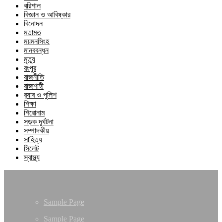
বরিশাল
বিজ্ঞান ও আবিষ্কার
বিনোদন
মতামত
ময়মনসিংহ
মানববন্ধন
মৃত্যু
রংপুর
রাজনীতি
রাজশাহী
র‍্যাব ও পুলিশ
শিক্ষা
শিরোনাম
সড়ক দূর্ঘটনা
সম্পাদকীয়
সাহিত্য
সিলেট
স্বাস্থ্য
Sample Page
Sample Page