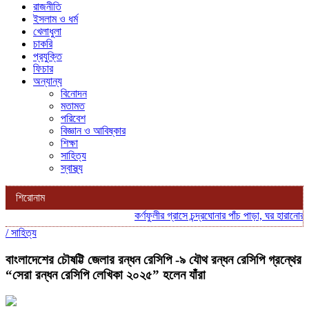
রাজনীতি
ইসলাম ও ধর্ম
খেলাধুলা
চাকরি
প্রযুক্তি
ফিচার
অন্যান্য
বিনোদন
মতামত
পরিবেশ
বিজ্ঞান ও আবিষ্কার
শিক্ষা
সাহিত্য
স্বাস্থ্য
শিরোনাম
কর্ণফুলীর গ্রাসে চন্দ্রঘোনার পাঁচ পাড়া, ঘর হারানোর শঙ
/
সাহিত্য
বাংলাদেশের চৌষট্টি জেলার রন্ধন রেসিপি -৯ যৌথ রন্ধন রেসিপি গ্রন্থের
“সেরা রন্ধন রেসিপি লেখিকা ২০২৫” হলেন যাঁরা