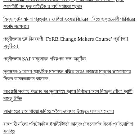
সোসাইটি নন ফুড আইটেম ও অর্থ সহায়তা প্রদান
‎মিথ্যা লুটের মামলা প্রত্যাহার ও পিতা হত্যার বিচারের দাবিতে ভুক্তভোগী পরিবারের
সংবাদ সম্মেলনে
পত্নীতলায় দুই দিনব্যাপী ‘FoRB Change Makers Course’ প্রশিক্ষণ
অনুষ্ঠিত।
পত্নীতলায় SAP বাস্তবায়ন পরিকল্পনা সভা অনুষ্ঠিত
সুনামগঞ্জ ১ আসন প্রাথমিক মনোনয়ন বঞ্চিত হয়েও হাজারো মানুষের ভালোবাসায়
সিক্ত কামরুজ্জামান কামরুল
‎আওয়ামী সরকার পতনের পর সুনামগঞ্জে প্রথম নির্বাচনে অংশ নিচ্ছেন নৌকা প্রার্থী
শামছু উদ্দিন
আদালতের রায়ে পাওয়া জমিতে অবৈধ দখলদার উচ্ছেদে সংবাদ সম্মেলন
রাজশাহী মহিলা পলিটেকনিক ইনস্টিটিউটে আন্তঃ টেকনোলজি বিতর্ক প্রতিযোগিতা
সমাপ্ত