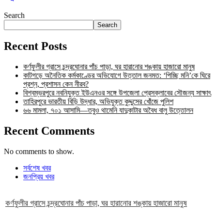
Search
Search
Recent Posts
কর্ণফুলীর গ্রাসে চন্দ্রঘোনার পাঁচ পাড়া, ঘর হারানোর শঙ্কায় হাজারো মানুষ
কাটগড়ে অনৈতিক কর্মকাণ্ডের অভিযোগে উত্তাল জনমত: ‘পিচ্ছি মনি’কে ঘিরে
প্রশ্ন, প্রশাসন কেন নীরব?
বিশ্বম্ভরপুরে নবনিযুক্ত ইউএনওর সঙ্গে উপজেলা প্রেসক্লাবের সৌজন্য সাক্ষাৎ
তাহিরপুরে ভারতীয় বিড়ি উদ্ধার, অভিযুক্ত কুদ্দুসের খোঁজে পুলিশ
৬৬ মামলা, ৭০১ আসামি—তবুও থামেনি যাদুকাটার অবৈধ বালু উত্তোলন
Recent Comments
No comments to show.
সর্বশেষ খবর
জনপ্রিয় খবর
কর্ণফুলীর গ্রাসে চন্দ্রঘোনার পাঁচ পাড়া, ঘর হারানোর শঙ্কায় হাজারো মানুষ