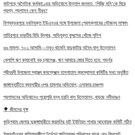
কাটগড়ে অনৈতিক কর্মকাণ্ডের অভিযোগে উত্তাল জনমত: ‘পিচ্ছি মনি’কে ঘিরে
প্রশ্ন, প্রশাসন কেন নীরব?
বিশ্বম্ভরপুরে নবনিযুক্ত ইউএনওর সঙ্গে উপজেলা প্রেসক্লাবের সৌজন্য সাক্ষাৎ
তাহিরপুরে ভারতীয় বিড়ি উদ্ধার, অভিযুক্ত কুদ্দুসের খোঁজে পুলিশ
৬৬ মামলা, ৭০১ আসামি—তবুও থামেনি যাদুকাটার অবৈধ বালু উত্তোলন
খেলাপি ঋণ কমানোই বড় চ্যালেঞ্জ, ঋণ আদায়ে জোর দিতে হবে: গভর্নর
শ্রীবরদী উপজেলা স্বাস্থ্য কমপ্লেক্সে হাসপাতাল ব্যবস্থাপনা কমিটির সভা অনুষ্ঠিত
জাঙ্গালহাটিতে ব্যবসায়ীর ওপর হামলার অভিযোগ, এলাকায় চাঞ্চল্য
প্রশাসনের অভিযানেও পুরোপুরি বন্ধ হয়নি বালু উত্তোলন, বাড়ছে নদীভাঙন
🌳 জীবনের বৃক্ষ
কুড়িগ্রাম জেলার ভূরুঙ্গামারীতে জয়মনির হাট ইউনিয়ন শাখার আহবায়ক কমিটি গঠিত
ঠাকুরগাঁওয়ের বালিয়াডাঙ্গীতে টর্নেডো ক্ষতিগ্রস্থ পরিবারের মাঝে রেড ক্রিসেন্ট