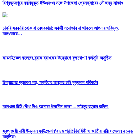
বিশ্বম্ভরপুরে নবনিযুক্ত ইউএনওর সঙ্গে উপজেলা প্রেসক্লাবের সৌজন্য সাক্ষাৎ
চাকরি সরকারি হোক বা বেসরকারি: সঞ্চয়ী মনোভাব না থাকলে আপনার ভবিষ্যৎ
অন্ধকারে…
কারমাইকেল কলেজে ব্র্যাক ব্যাংকের উদ্যোগে বৃক্ষরোপণ কর্মসূচি অনুষ্ঠিত
উন্নয়নের প্রচারণা নয়, পুকুরিয়ার মানুষের চাই দৃশ্যমান পরিবর্তন
আধখানা চিঠি বেঁধে দিও আসতে উদাসীন হলে” – নাঈমুর রহমান রাকিব
স্বপ্নজয়ী নারী উন্নয়ন ফাউন্ডেশন’র ৮ম প্রতিষ্ঠাবার্ষিকী ও জাতীয় নারী সম্মেলন ২০২৬
অনুষ্ঠিত: