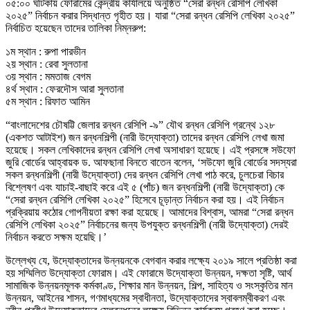
০৫:০০ ঘটিকায় ফোরামের কেন্দ্রীয় কার্যালয়ে অনুষ্ঠিত “সেরা রন্ধন রেসিপি লেখিকা
২০২৫” নির্বাচন করার সিদ্ধান্ত গৃহীত হয়। যারা “সেরা রন্ধন রেসিপি লেখিকা ২০২৫”
নির্বাচিত হয়েছেন তাদের তালিকা নিম্নরুপ:
১ম স্থান : রুপা পারভীন
২য় স্থান : রেবা সুলতানা
৩য় স্থান : মমতাজ বেগম
৪র্থ স্থান : ফেরদৌস আরা সুলতানা
৫ম স্থান : রিফাত আমিন
“বাংলাদেশের চৌষট্টি জেলার রন্ধন রেসিপি -৯” যৌথ রন্ধন রেসিপি গ্রন্থে ১২৮
(একশত আটাইশ) জন রন্ধনশিল্পী (নারী উদ্যোক্তা) তাদের রন্ধন রেসিপি লেখা জমা
হয়েছে। সকল লেখিকাদের রন্ধন রেসিপি লেখা অসাধারণ হয়েছে। এই প্রসঙ্গে সউফো
জুরি বোর্ডের আহ্বায়ক ড. আফছানা বিনতে বাতেন বলেন, ‘সউফো জুরি বোর্ডের সদস্যরা
সকল রন্ধনশিল্পী (নারী উদ্যোক্তা) দের রন্ধন রেসিপি লেখা পাঠ করে, চুলচেরা বিচার
বিশ্লেষণ এবং যাচাই-বাছাই করে এই ৫ (পাঁচ) জন রন্ধনশিল্পী (নারী উদ্যোক্তা) কে
“সেরা রন্ধন রেসিপি লেখিকা ২০২৫” হিসেবে চূড়ান্ত নির্বাচন করা হয়। এই নির্বাচন
প্রক্রিয়ায় কঠোর গোপনীয়তা রক্ষা করা হয়েছে। আমাদের বিশ্বাস, আমরা “সেরা রন্ধন
রেসিপি লেখিকা ২০২৫” নির্বাচনের জন্য উপযুক্ত রন্ধনশিল্পী (নারী উদ্যোক্তা) দেরই
নির্বাচন করতে সক্ষম হয়েছি।’
উল্লেখ্য যে, উদ্যোক্তাদের উন্নয়নকে বেগবান করার লক্ষ্যে ২০১৯ সালে প্রতিষ্ঠা করা
হয় সম্মিলিত উদ্যোক্তা ফোরাম। এই ফোরামে উদ্যোক্তা উন্নয়ন, দক্ষতা সৃষ্টি, আর্থ
সামাজিক উন্নয়নমূলক কর্মকাণ্ড, শিক্ষার মান উন্নয়ন, শিল্প, সাহিত্য ও সংস্কৃতির মান
উন্নয়ন, আইনের শাসন, গণমাধ্যমের স্বাধীনতা, উদ্যোক্তাদের স্বাবলম্বীকরণ এবং