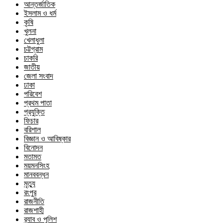
আন্তর্জাতিক
ইসলাম ও ধর্ম
কৃষি
খুলনা
খেলাধুলা
চট্টগ্রাম
চাকরি
জাতীয়
জেলা সংবাদ
ঢাকা
পরিবেশ
প্রথম পাতা
প্রযুক্তি
ফিচার
বরিশাল
বিজ্ঞান ও আবিষ্কার
বিনোদন
মতামত
ময়মনসিংহ
মানববন্ধন
মৃত্যু
রংপুর
রাজনীতি
রাজশাহী
র‍্যাব ও পুলিশ